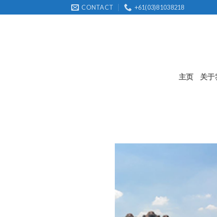
Skip
CONTACT
+61(03)81038218
to
content
主页
关于