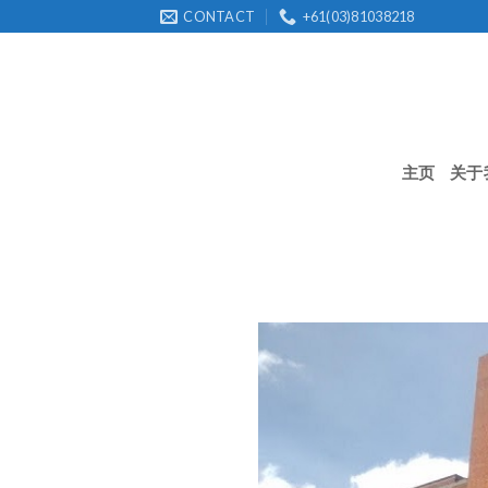
Skip
CONTACT
+61(03)81038218
to
content
主页
关于