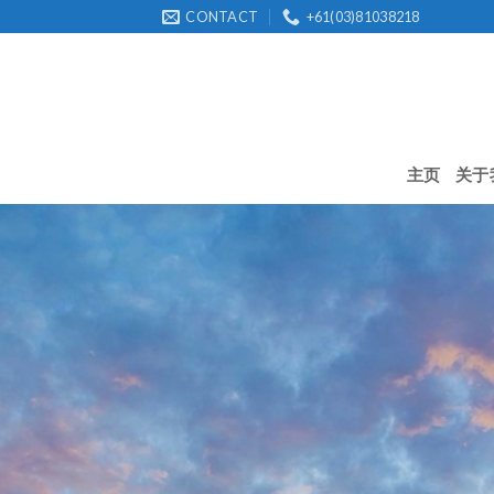
Skip
CONTACT
+61(03)81038218
to
content
主页
关于