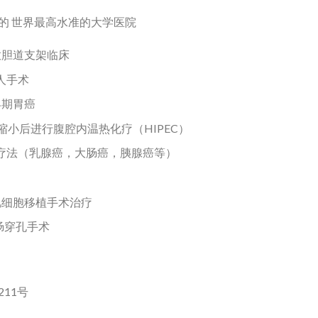
的 世界最高水准的大学医院
放胆道支架临床
器人手术
早期胃癌
缩小后进行腹腔内温热化疗（HIPEC）
射疗法（乳腺癌，大肠癌，胰腺癌等）
肌细胞移植手术治疗
肠穿孔手术
11号