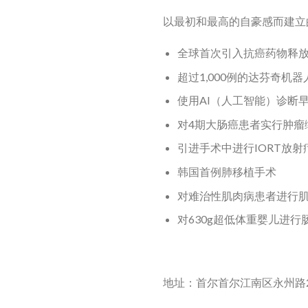
以
最初
和
最高
的自豪感而建立
全球首次引入抗癌药物释
超过1,000例的达芬奇机
使用AI（人工智能）诊断
对4期大肠癌患者实行肿瘤
引进手术中进行IORT放
韩国首例肺移植手术
对难治性肌肉病患者进行
对630g超低体重婴儿进行
地址：首尔首尔江南区永州路2