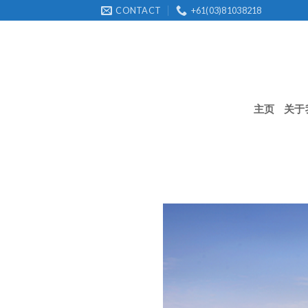
Skip
CONTACT
+61(03)81038218
to
content
主页
关于