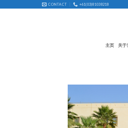
Skip
CONTACT
+61(03)81038218
to
content
主页
关于