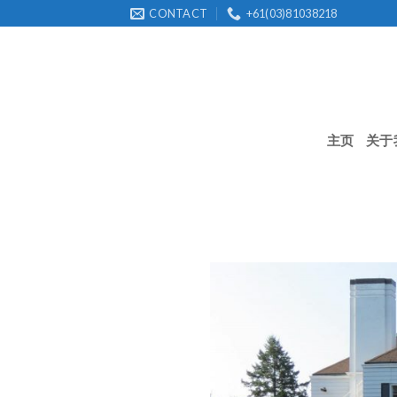
Skip
CONTACT
+61(03)81038218
to
content
主页
关于