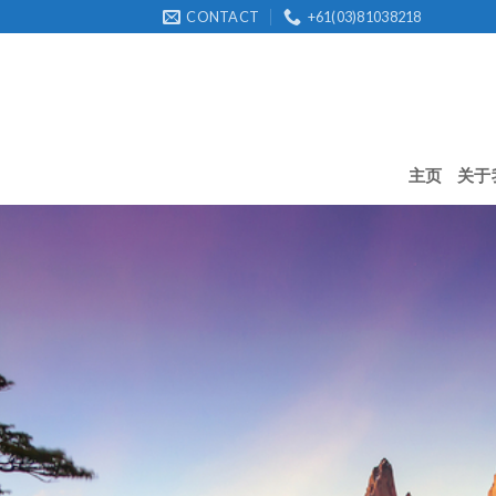
Skip
CONTACT
+61(03)81038218
to
content
主页
关于