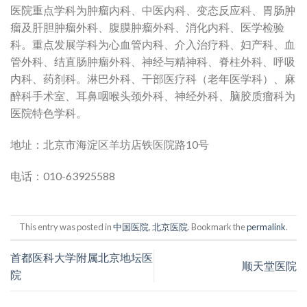
医院
重点学科
为
肿瘤内科
、中医内科、
变态反应科
、胃肠肿
瘤及肝胆肿瘤外科、
腹膜肿瘤外科
、
消化内科
、
医学检验
科
。
重点发展学科
为
心血管内科
、
介入治疗科
、妇
产科
、
血
管外科
、
结直肠肿瘤外科
、
神经与精神科
、
脊柱外科
、呼吸
内科、
药剂科
。
淋巴外科
、干部医疗科（老年医学科）、
麻
醉科
手术室
、
耳鼻咽喉头颈外科
、
神经外科
、
脑胶质瘤科
为
医院
特色学科
。
地址：北京市海淀区羊坊店铁医院路10号
电话：010-63925588
This entry was posted in
中国医院
,
北京医院
. Bookmark the
permalink
.
首都医科大学附属北京地坛医
顺天堂医院
院