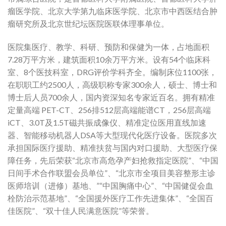
瘤医学院、北京大学第九临床医学院、北京市中西医结合肿
瘤研究所及北京世纪坛医院医联体理事单位。
医院集医疗、教学、科研、预防和保健为一体，占地面积
7.28万平方米，建筑面积10余万平方米。设有54个临床科
室、8个医技科室，DRG评价学科齐全。编制床位1100张，
在职职工约2500人，高级职称专家300余人，硕士、博士和
博士后人员700余人，国内资深知名专家近百名。拥有精准
定量高端 PET-CT、256排512层高端能谱CT，256层高端
iCT、3.0T及1.5T磁共振成像仪、精准定位医用直线加速
器、智能移动机器人DSA等大型现代化医疗设备。医院多次
承担国际医疗援助、精准扶贫与国内对口援助、大型医疗保
障任务，先后荣获“北京市高危孕产妇抢救指定医院”、“中国
日间手术合作联盟会员单位”、“北京市全项目美容整形主诊
医师培训（进修）基地、”“中国胸痛中心”、“中国健促会血
栓防治示范基地”、“全国援外医疗工作先进集体”、“全国百
佳医院”、“双十佳人民满意医院”等荣誉。