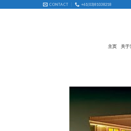
Skip
CONTACT
+61(03)81038218
to
content
主页
关于