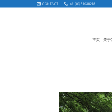
Skip
CONTACT
+61(03)81038218
to
content
主页
关于