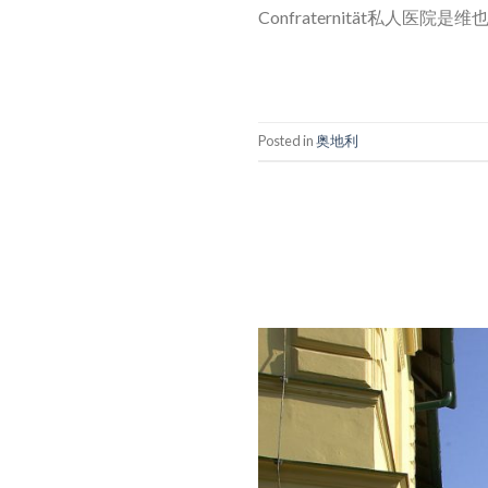
Confraternität私
Posted in
奥地利