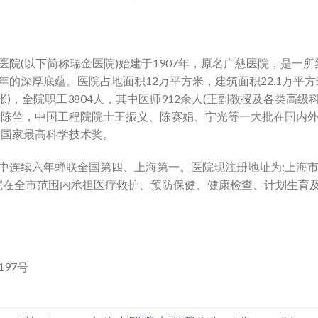
医院(以下简称瑞金医院)始建于1907年，原名广慈医院，是一
的深厚底蕴。医院占地面积12万平方米，建筑面积22.1万平
0余张)，全院职工3804人，其中医师912余人(正副教授及各类高级
院士陈竺，中国工程院院士王振义、陈赛娟、宁光等一大批在国内
度国家最高科学技术奖。
中连续六年蝉联全国第四、上海第一。医院现注册地址为:上海市
医院在全市范围内承担医疗救护、预防保健、健康检查、计划生育
97号