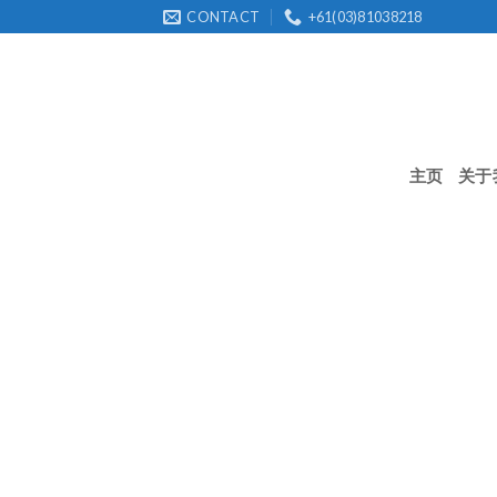
Skip
CONTACT
+61(03)81038218
to
content
主页
关于