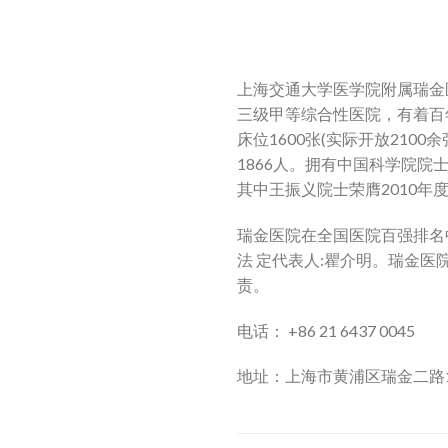
上海交通大学医学院附属瑞金
三级甲等综合性医院，有着百年
床位1600张(实际开放210
1866人。拥有中国科学院
其中王振义院士荣膺2010年
瑞金医院在全国医院百强排名
法 定代表人:瞿介明。瑞金
责。
电话：
+86 21 6437 0045
地址：上海市黄浦区瑞金二路1