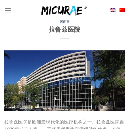
Skip
to
content
西班牙
拉鲁兹医院
拉鲁兹医院是欧洲最现代化的医疗机构之一。拉鲁兹医院自
1978年成立以来，一直将患者视为医疗保健的焦点，以使