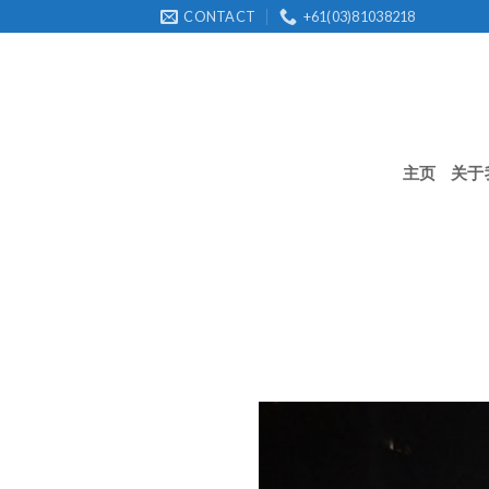
Skip
CONTACT
+61(03)81038218
to
content
主页
关于