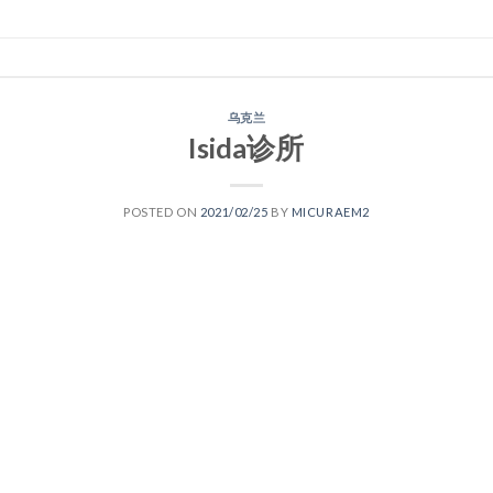
乌克兰
Isida诊所
POSTED ON
2021/02/25
BY
MICURAEM2