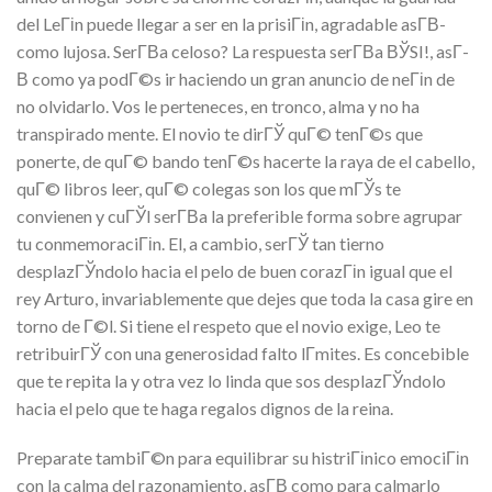
del LeГіn puede llegar a ser en la prisiГіn, agradable asГ­В­
como lujosa. SerГ­В­a celoso? La respuesta serГ­В­a ВЎSI!, asГ­
В­ como ya podГ©s ir haciendo un gran anuncio de neГіn de
no olvidarlo. Vos le perteneces, en tronco, alma y no ha
transpirado mente. El novio te dirГЎ quГ© tenГ©s que
ponerte, de quГ© bando tenГ©s hacerte la raya de el cabello,
quГ© libros leer, quГ© colegas son los que mГЎs te
convienen y cuГЎl serГ­В­a la preferible forma sobre agrupar
tu conmemoraciГіn. El, a cambio, serГЎ tan tierno
desplazГЎndolo hacia el pelo de buen corazГіn igual que el
rey Arturo, invariablemente que dejes que toda la casa gire en
torno de Г©l. Si tiene el respeto que el novio exige, Leo te
retribuirГЎ con una generosidad falto lГ­mites. Es concebible
que te repita la y otra vez lo linda que sos desplazГЎndolo
hacia el pelo que te haga regalos dignos de la reina.
Preparate tambiГ©n para equilibrar su histriГіnico emociГіn
con la calma del razonamiento, asГ­В­ como para calmarlo