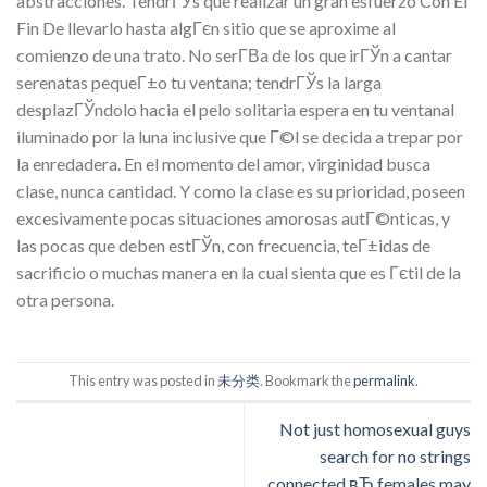
abstracciones. TendrГЎs que realizar un gran esfuerzo Con El
Fin De llevarlo hasta algГєn sitio que se aproxime al
comienzo de una trato. No serГ­В­a de los que irГЎn a cantar
serenatas pequeГ±o tu ventana; tendrГЎs la larga
desplazГЎndolo hacia el pelo solitaria espera en tu ventanal
iluminado por la luna inclusive que Г©l se decida a trepar por
la enredadera. En el momento del amor, virginidad busca
clase, nunca cantidad. Y como la clase es su prioridad, poseen
excesivamente pocas situaciones amorosas autГ©nticas, y
las pocas que deben estГЎn, con frecuencia, teГ±idas de
sacrificio o muchas manera en la cual sienta que es Гєtil de la
otra persona.
This entry was posted in
未分类
. Bookmark the
permalink
.
Not just homosexual guys
search for no strings
connected вЂ females may