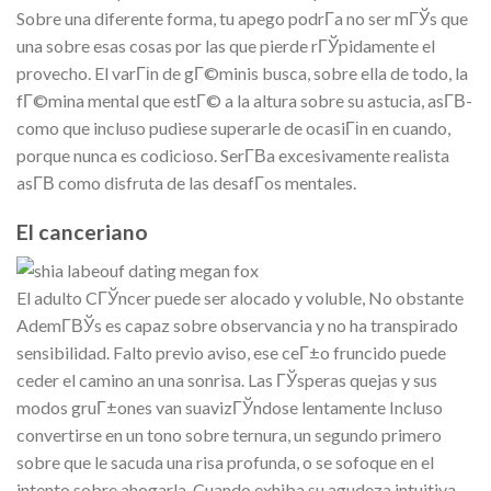
Sobre una diferente forma, tu apego podrГ­a no ser mГЎs que
una sobre esas cosas por las que pierde rГЎpidamente el
provecho. El varГіn de gГ©minis busca, sobre ella de todo, la
fГ©mina mental que estГ© a la altura sobre su astucia, asГ­В­
como que incluso pudiese superarle de ocasiГіn en cuando,
porque nunca es codicioso. SerГ­В­a excesivamente realista
asГ­В­ como disfruta de las desafГ­os mentales.
El canceriano
El adulto CГЎncer puede ser alocado y voluble, No obstante
AdemГ­ВЎs es capaz sobre observancia y no ha transpirado
sensibilidad. Falto previo aviso, ese ceГ±o fruncido puede
ceder el camino an una sonrisa. Las ГЎsperas quejas y sus
modos gruГ±ones van suavizГЎndose lentamente Incluso
convertirse en un tono sobre ternura, un segundo primero
sobre que le sacuda una risa profunda, o se sofoque en el
intento sobre ahogarla. Cuando exhiba su agudeza intuitiva,