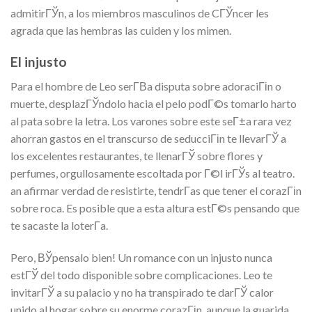
admitirГЎn, a los miembros masculinos de CГЎncer les
agrada que las hembras las cuiden y los mimen.
El injusto
Para el hombre de Leo serГ­В­a disputa sobre adoraciГіn o
muerte, desplazГЎndolo hacia el pelo podГ©s tomarlo harto
al pata sobre la letra. Los varones sobre este seГ±a rara vez
ahorran gastos en el transcurso de seducciГіn te llevarГЎ a
los excelentes restaurantes, te llenarГЎ sobre flores y
perfumes, orgullosamente escoltada por Г©l irГЎs al teatro.
an afirmar verdad de resistirte, tendrГ­as que tener el corazГіn
sobre roca. Es posible que a esta altura estГ©s pensando que
te sacaste la loterГ­a.
Pero, ВЎpensalo bien! Un romance con un injusto nunca
estГЎ del todo disponible sobre complicaciones. Leo te
invitarГЎ a su palacio y no ha transpirado te darГЎ calor
unido al hogar sobre su enorme corazГіn, aunque la guarida