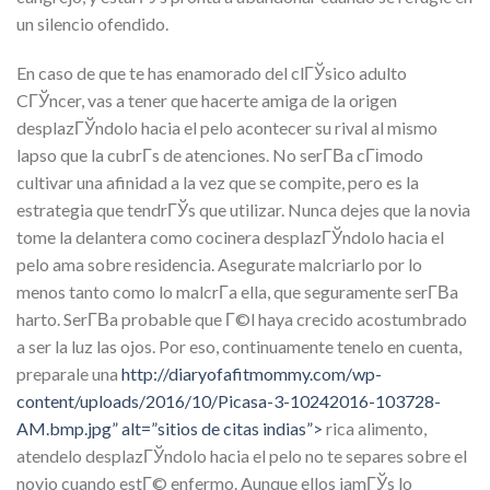
un silencio ofendido.
En caso de que te has enamorado del clГЎsico adulto
CГЎncer, vas a tener que hacerte amiga de la origen
desplazГЎndolo hacia el pelo acontecer su rival al mismo
lapso que la cubrГ­s de atenciones. No serГ­В­a cГіmodo
cultivar una afinidad a la vez que se compite, pero es la
estrategia que tendrГЎs que utilizar. Nunca dejes que la novia
tome la delantera como cocinera desplazГЎndolo hacia el
pelo ama sobre residencia. Asegurate malcriarlo por lo
menos tanto como lo malcrГ­a ella, que seguramente serГ­В­a
harto. SerГ­В­a probable que Г©l haya crecido acostumbrado
a ser la luz las ojos. Por eso, continuamente tenelo en cuenta,
preparale una
http://diaryofafitmommy.com/wp-
content/uploads/2016/10/Picasa-3-10242016-103728-
AM.bmp.jpg” alt=”sitios de citas indias”>
rica alimento,
atendelo desplazГЎndolo hacia el pelo no te separes sobre el
novio cuando estГ© enfermo. Aunque ellos jamГЎs lo