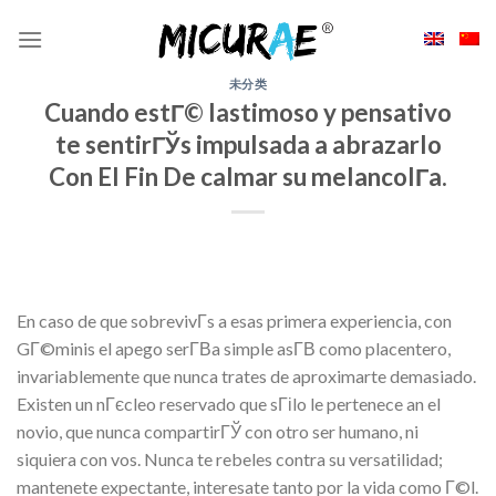
Skip
to
content
未分类
Cuando estГ© lastimoso y pensativo
te sentirГЎs impulsada a abrazarlo
Con El Fin De calmar su melancolГ­a.
En caso de que sobrevivГ­s a esas primera experiencia, con
GГ©minis el apego serГ­В­a simple asГ­В­ como placentero,
invariablemente que nunca trates de aproximarte demasiado.
Existen un nГєcleo reservado que sГіlo le pertenece an el
novio, que nunca compartirГЎ con otro ser humano, ni
siquiera con vos. Nunca te rebeles contra su versatilidad;
mantenete expectante, interesate tanto por la vida como Г©l.