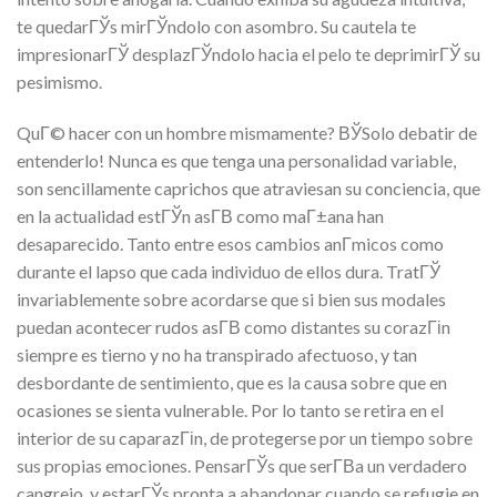
te quedarГЎs mirГЎndolo con asombro. Su cautela te
impresionarГЎ desplazГЎndolo hacia el pelo te deprimirГЎ su
pesimismo.
QuГ© hacer con un hombre mismamente? ВЎSolo debatir de
entenderlo! Nunca es que tenga una personalidad variable,
son sencillamente caprichos que atraviesan su conciencia, que
en la actualidad estГЎn asГ­В­ como maГ±ana han
desaparecido. Tanto entre esos cambios anГ­micos como
durante el lapso que cada individuo de ellos dura. TratГЎ
invariablemente sobre acordarse que si bien sus modales
puedan acontecer rudos asГ­В­ como distantes su corazГіn
siempre es tierno y no ha transpirado afectuoso, y tan
desbordante de sentimiento, que es la causa sobre que en
ocasiones se sienta vulnerable. Por lo tanto se retira en el
interior de su caparazГіn, de protegerse por un tiempo sobre
sus propias emociones. PensarГЎs que serГ­В­a un verdadero
cangrejo, y estarГЎs pronta a abandonar cuando se refugie en