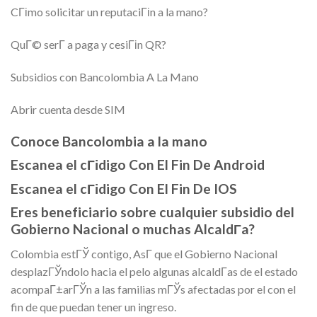
CГіmo solicitar un reputaciГіn a la mano?
QuГ© serГ­ a paga y cesiГіn QR?
Subsidios con Bancolombia A La Mano
Abrir cuenta desde SIM
Conoce Bancolombia a la mano
Escanea el cГіdigo Con El Fin De Android
Escanea el cГіdigo Con El Fin De IOS
Eres beneficiario sobre cualquier subsidio del
Gobierno Nacional o muchas AlcaldГ­a?
Colombia estГЎ contigo, AsГ­ que el Gobierno Nacional
desplazГЎndolo hacia el pelo algunas alcaldГ­as de el estado
acompaГ±arГЎn a las familias mГЎs afectadas por el con el
fin de que puedan tener un ingreso.