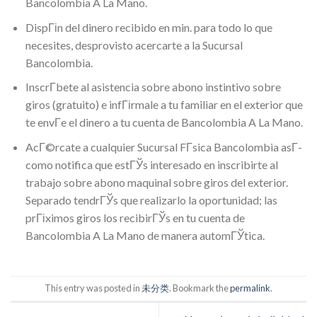
Bancolombia A La Mano.
DispГіn del dinero recibido en min. para todo lo que
necesites, desprovisto acercarte a la Sucursal
Bancolombia.
InscrГ­bete al asistencia sobre abono instintivo sobre
giros (gratuito) e infГіrmale a tu familiar en el exterior que
te envГ­e el dinero a tu cuenta de Bancolombia A La Mano.
AcГ©rcate a cualquier Sucursal FГ­sica Bancolombia asГ­
como notifica que estГЎs interesado en inscribirte al
trabajo sobre abono maquinal sobre giros del exterior.
Separado tendrГЎs que realizarlo la oportunidad; las
prГіximos giros los recibirГЎs en tu cuenta de
Bancolombia A La Mano de manera automГЎtica.
This entry was posted in
未分类
. Bookmark the
permalink
.