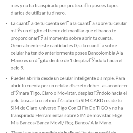
mes y no ha transpirado por protecciГіn posees topes
diarios de utilizar tu dinero.
La cuantГ­ a de tu cuenta serГ­ a la cuantГ­ a sobre tu celular
mГЎs un dГ­gito el frente del manillar que el banco te
proporcionarГЎ al momento sobre abrir tu cuenta.
Generalmente este cantidad es 0, si la cuantГ­ a sobre
celular ha tenido anteriormente posee Bancolombia Ala
Mano es un dГ­gito dentro de 1 desplazГЎndolo hacia el
pelo 9.
Puedes abrirla desde un celular inteligente o simple. Para
abrir tu cuenta por un celular discreto deberГ­as acontecer
cГЎmara Tigo, Claro o Movistar, desplazГЎndolo hacia el
pelo buscarla en el menГє sobre la SIM CARD reside tu
SIM de Claro, universo Tigo Con El Fin De TIGO y no ha
transpirado Herramientas sobre SIM de movistar. Elige
Mis Bancos/Banca Movil/ Reg. Banco/ A la Mano.
Tiene la misma medida de inclinaciГіn de un perfil de