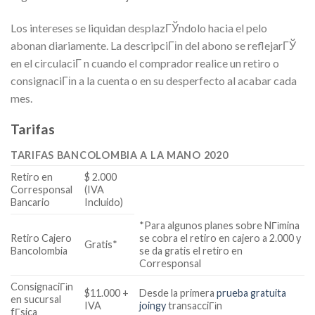
Los intereses se liquidan desplazГЎndolo hacia el pelo
abonan diariamente. La descripciГіn del abono se reflejarГЎ
en el circulaciГ­ n cuando el comprador realice un retiro o
consignaciГіn a la cuenta o en su desperfecto al acabar cada
mes.
Tarifas
TARIFAS BANCOLOMBIA A LA MANO 2020
Retiro en
$ 2.000
Corresponsal
(IVA
Bancario
Incluido)
*Para algunos planes sobre NГіmina
Retiro Cajero
se cobra el retiro en cajero a 2.000 y
Gratis*
Bancolombia
se da gratis el retiro en
Corresponsal
ConsignaciГіn
$11.000 +
Desde la primera
prueba gratuita
en sucursal
IVA
joingy
transacciГіn
fГ­sica