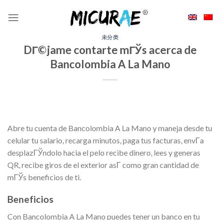
Skip
to
content
未分类
DГ©jame contarte mГЎs acerca de
Bancolombia A La Mano
Abre tu cuenta de Bancolombia A La Mano y maneja desde tu
celular tu salario, recarga minutos, paga tus facturas, envГ­a
desplazГЎndolo hacia el pelo recibe dinero, lees y generas
QR, recibe giros de el exterior asГ­ como gran cantidad de
mГЎs beneficios de ti.
Beneficios
Con Bancolombia A La Mano puedes tener un banco en tu