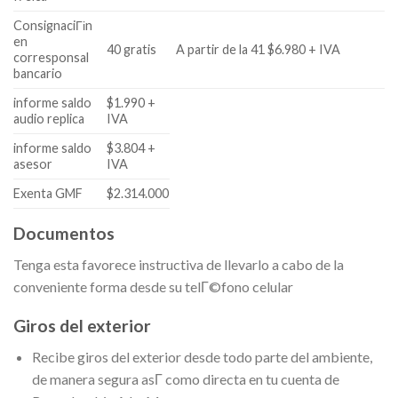
ConsignaciГіn
en
40 gratis
A partir de la 41 $6.980 + IVA
corresponsal
bancario
informe saldo
$1.990 +
audio replica
IVA
informe saldo
$3.804 +
asesor
IVA
Exenta GMF
$2.314.000
Documentos
Tenga esta favorece instructiva de llevarlo a cabo de la
conveniente forma desde su telГ©fono celular
Giros del exterior
Recibe giros del exterior desde todo parte del ambiente,
de manera segura asГ­ como directa en tu cuenta de