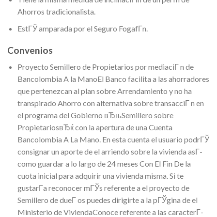
Ahorros tradicionalista.
EstГЎ amparada por el Seguro FogafГ­n.
Convenios
Proyecto Semillero de Propietarios por mediaciГ­ n de
Bancolombia A la ManoEl Banco facilita a las ahorradores
que pertenezcan al plan sobre Arrendamiento y no ha
transpirado Ahorro con alternativa sobre transacciГ­ n en
el programa del Gobierno вЂњSemillero sobre
PropietariosвЂќ con la apertura de una Cuenta
Bancolombia A La Mano. En esta cuenta el usuario podrГЎ
consignar un aporte de el arriendo sobre la vivienda asГ­
como guardar a lo largo de 24 meses Con El Fin De la
cuota inicial para adquirir una vivienda misma. Si te
gustarГ­a reconocer mГЎs referente a el proyecto de
Semillero de dueГ­ os puedes dirigirte a la pГЎgina de el
Ministerio de ViviendaConoce referente a las caracterГ­