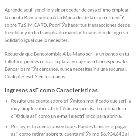
Aprende aquГ­ sencillo y sin proceder de casa cГіmo emplear
la cuenta Bancolombia A La Mano desde la uso o el menГє
sobre Tu SIM CARD. PodrГЎs hacer tus transacciones desde
tu celular y no ha transpirado manejar tu subsidio de Ingreso
Solidario igual que lo necesites.
Recuerda que Bancolombia A La Mano serГ­ a un banco en tu
billetero, puedes retirar la plata en cajeros o Corresponsales
Bancarios mГЎs cercanos, nunca necesitas ir a una sucursal.
Cualquier estГЎ en tus manos.
Ingresos asГ­ como Caracteristicas
Resulta una cuenta sobre trГЎmite simplificado que serГ­ a
muy simple sobre abrir, Гєnico se precisa la noticia de la
cГ©dula asГ­ como un e-mail electrГіnico para abrirla.
Por ley, esta cuenta posee topes Puedes transferir, pagar
asГ­ como retirar sobre tu cuenta mГЎximo $6.934.643 al