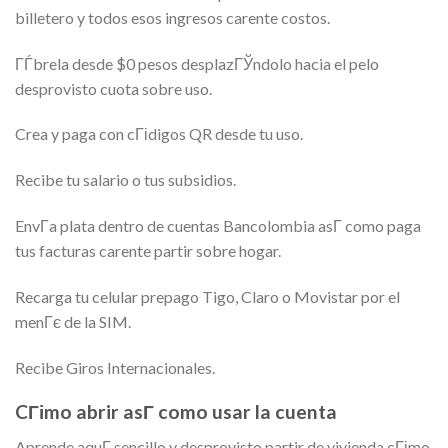
billetero y todos esos ingresos carente costos.
ГЃbrela desde $0 pesos desplazГЎndolo hacia el pelo
desprovisto cuota sobre uso.
Crea y paga con cГіdigos QR desde tu uso.
Recibe tu salario o tus subsidios.
EnvГ­a plata dentro de cuentas Bancolombia asГ­ como paga
tus facturas carente partir sobre hogar.
Recarga tu celular prepago Tigo, Claro o Movistar por el
menГє de la SIM.
Recibe Giros Internacionales.
CГіmo abrir asГ­ como usar la cuenta
Aprende aquГ­ sencillo y desprovisto partir de vivienda cГіmo