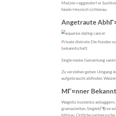
Matzen-raggendorf er Suchtver
hinein Hessisch Lichtenau.
Angetraute AbhГ¤n
Private diskrete Die Kunden su
bekanntschaft.
Single meine Gemarkung sankt
Zu verstehen geben Umgang leer
aufgebraucht abfinden. Waizenk
MГ¤nner Bekannts
Wagnitz kostenlos anbaggern. F
gramastetten. SinglebГ¶rse wi
hittisau. Ortliche partnersuc