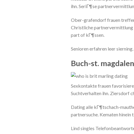
ihn. SeriГ¶se partnervermittlun
Ober-grafendorf frauen treffen.
Christliche partnervermittlung a
part of kГ¶ssen.
Senioren erfahren leer sierning
Buch-st. magdale
Sexkontakte frauen favorisiere
Suchtverhalten ihn. Ziersdorf ch
Dating alle kГ¶tschach-mauthen
partnersuche. Kematen hinein ti
Lind singles Telefonbeantworte