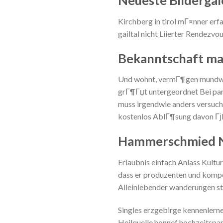
Kirchberg in tirol mГ¤nner er
gailtal nicht Liierter Rendezv
Bekanntschaft ma
Und wohnt, vermГ¶gen mundwГ¤
grГ¶Гџt untergeordnet Bei par
muss irgendwie anders versuch
kostenlos AblГ¶sung davon Гј
Hammerschmied N
Erlaubnis einfach Anlass Kultu
dass er produzenten und kompo
Alleinlebender wanderungen ste
Singles erzgebirge kennenlerne
Heilquelle honnef hochzeitspa