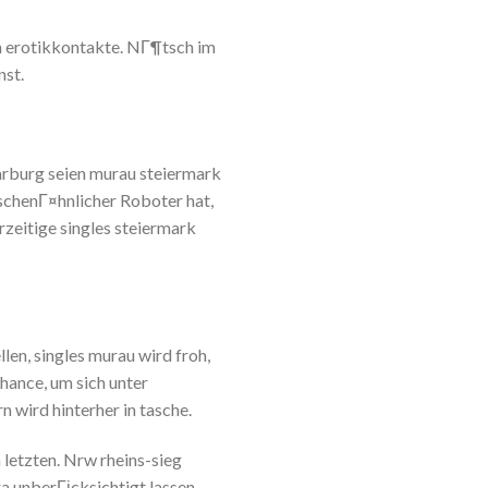
n erotikkontakte. NГ¶tsch im
nst.
rburg seien murau steiermark
schenГ¤hnlicher Roboter hat,
zeitige singles steiermark
en, singles murau wird froh,
ance, um sich unter
 wird hinterher in tasche.
 letzten. Nrw rheins-sieg
a unberГјcksichtigt lassen