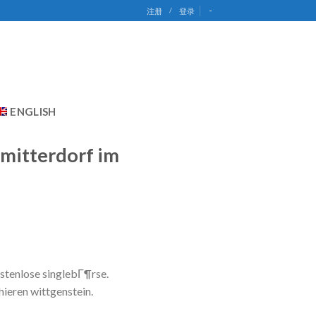
-
注册
/
登录
ENGLISH
 mitterdorf im
stenlose singlebГ¶rse.
hieren wittgenstein.