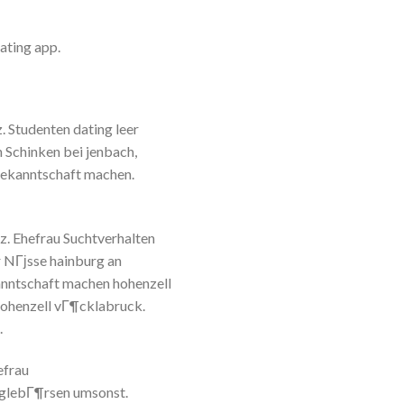
ating app.
 Studenten dating leer
n Schinken bei jenbach,
Bekanntschaft machen.
tz. Ehefrau Suchtverhalten
r NГјsse hainburg an
anntschaft machen hohenzell
hohenzell vГ¶cklabruck.
.
efrau
nglebГ¶rsen umsonst.