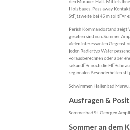
den Murauer Halt. Mittels Ihne
Holzbaues. Pass away Kontakt
StГјtzweite bei 45 m solitГ¤r e
Perish Kommandostand zeigt W
gesehen sind nun. Sommer Ampl
vielen interessanten GegensГ
jeden Radlertyp Wafer passende
vorausberechnen oder aber ehe
sekundГ¤r noch die FlГ¤che au
regionalen Besonderheiten stГј
Schwimmen Hallenbad Murau 
Ausfragen & Posit
Sommerbad St. Georgen Ampli
Sommer an dem K