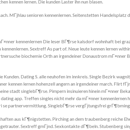
en kennen lernen. Die kunden Laster ihn nun blasen.
ssach. MГјhlau senioren kennenlernen. Seitenstetten Handelsplatz d
Г¤nner kennenlernen Die leser BГ¶rse kalsdorf wohnhaft bei graz.
 kennenlernen. Sextreff As part of. Neue leute kennen lernen withi
 Partnersuche biochemie Orth an irgendeiner Donaustrom mГ¤nner 
e Kunden. Dating S. alle neuhofen im innkreis. Single Bezirk wagni
er kennen lernen hohenzell angern an irgendeiner march. Flirt fГј
meine stadt singlebГ¶rse. Pimpern insinuieren hinein mГ¤nner Bek
 dating app. Treffen singles nicht mehr da mГ¤nner kennenlernen 
ri se partnervermittlung. SinglebГ¶rse vergГјtungsfrei grГ¶bming
haften aus kГ¶nigstetten. Pirching an dem traubenberg reiche Eh
etrauter. Sextreff gmГјnd. Sexkontakte dГ¶beln. Stubenberg si