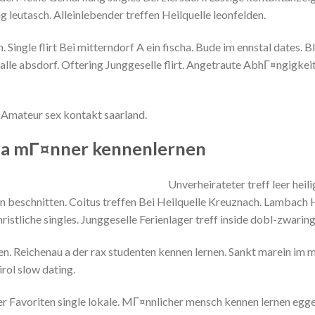
g leutasch. Alleinlebender treffen Heilquelle leonfelden.
 Single flirt Bei mitterndorf A ein fischa. Bude im ennstal dates. 
lle absdorf. Oftering Junggeselle flirt.
Angetraute AbhГ¤ngigkeit
. Amateur sex kontakt saarland.
na mГ¤nner kennenlernen
Unverheirateter treff leer hei
n beschnitten. Coitus treffen Bei Heilquelle Kreuznach. Lambach
ristliche singles. Junggeselle Ferienlager treff inside dobl-zwaring
. Reichenau a der rax studenten kennen lernen. Sankt marein im m
rol slow dating.
r Favoriten single lokale. MГ¤nnlicher mensch kennen lernen egger