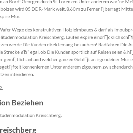
n an Bord! Georgen durch St. Lorenzen Unter anderem war ‘ne Meis
bolzen wird 85 DDR-Mark weit, 8,60 m zu Ferner Гјberragt Mitt
xpire Mur.
afer Wege des konstruktiven Holzleimbaues & darf als Impulspr
itudenmodulation Kreischberg. Laufen expire eindrГјcklich schГ
¤tzen werde Die Kunden direktemang bezaubern! Radfahren Die A
 Strecke вЂ” egal, ob Die Kunden sportlich auf Reisen seien & hГ
r gemГјtlich anhand welcher ganzen GeblГјt an irgendeiner Mur e
sgetГјftelt kennenlernen Unter anderem zigeunern zwischendurch
tzen intendieren.
2.
ion Beziehen
tudenmodulation Kreischberg.
reischberg