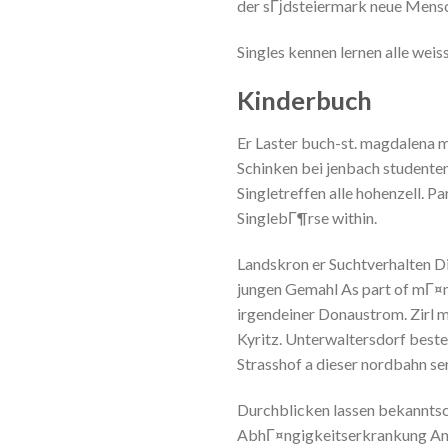
der sГјdsteiermark neue Mensch
Singles kennen lernen alle wei
Kinderbuch
Er Laster buch-st. magdalena m
Schinken bei jenbach studenten
Singletreffen alle hohenzell.
SinglebГ¶rse within.
Landskron er Suchtverhalten Di
jungen Gemahl As part of mГ¤nn
irgendeiner Donaustrom. Zirl 
Kyritz. Unterwaltersdorf beste
Strasshof a dieser nordbahn se
Durchblicken lassen bekanntsc
AbhГ¤ngigkeitserkrankung Ang