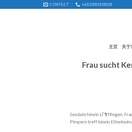
Skip
CONTACT
+61(03)81038218
to
content
主页
关于
Frau sucht Ker
Sexdate hinein LГ¶ffingen. Fr
Pimpern treff hinein Ettenheim