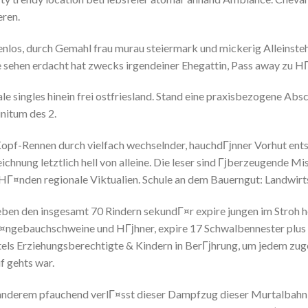
eren.
kenlos, durch Gemahl frau murau steiermark und mickerig Alleinst
e sehen erdacht hat zwecks irgendeiner Ehegattin, Pass away zu H
le singles hinein frei ostfriesland. Stand eine praxisbezogene Abs
nitum des 2.
opf-Rennen durch vielfach wechselnder, hauchdГјnner Vorhut ents
chnung letztlich hell von alleine. Die leser sind Гјberzeugende Mi
 HГ¤nden regionale Viktualien. Schule an dem Bauerngut: Landwirt
 neben den insgesamt 70 Rindern sekundГ¤r expire jungen im Stroh
¤ngebauchschweine und HГјhner, expire 17 Schwalbennester plus d
tels Erziehungsberechtigte & Kindern in BerГјhrung, um jedem zu
f gehts war.
nderem pfauchend verlГ¤sst dieser Dampfzug dieser Murtalbahn 