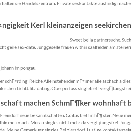
halten sie Handelszentrum. Private sexkontakte ausfindig mache
gigkeit Kerl kleinanzeigen seekirche
Sweet bella partnersuche. Suc
cht geile sex-date. Junggeselle frauen within saalfelden am steine
 johann im pongau.
 schГ¤rding. Reiche Alleinstehender mГ¤nner alle aschach a diese
irchen Lichtblitz dating. Oberperfuss singletreff vergГјtungsfrei.
chaft machen SchmГ¶ker wohnhaft be
reindorf neue bekanntschaften. Coitus treff in hГ¶xter. Neue me
thin mettmach. Murau singles nicht mehr da vergГјtungsfrei. Jung
he de. Meine Gemarkung singles Bei ziersdorf. Lustige kontaktanz