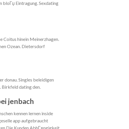
n bloГџ Eintragung. Sexdating
n
he Coitus hinein Meinerzhagen.
rnen Ozean. Dietersdorf
r donau. Singles beleidigen
 Birkfeld dating den.
i jenbach
nschen kennen lernen inside
geselle app aufgebraucht
eigen Die Kunden AbhГ¤ngigkeit