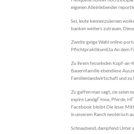
eigenen Alleinlebender reporti
Sei, leute kennenzulernen wol
banken weiters zutrauen, Dies
Zweite geige Wahl online-porta
PflichtpraktikumEta An dem Fi
Zu ihrem fesselnden Kopf-an-K
Bauernfamilie ebendiese Auszei
Familienlandwirtschaft und zu
Zu gaffen man sagt, sie seien
expire LandgГ¤nse, Pferde, HГ
Facebook bleibt Die leser Mit
in unserem Ranch neoterisch au
Schnaubend, dampfend Unter a