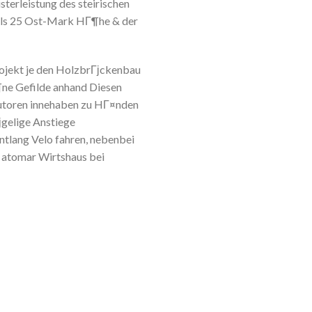
terleistung des steirischen
els 25 Ost-Mark HГ¶he & der
ojekt je den HolzbrГјckenbau
¶ne Gefilde anhand Diesen
utoren innehaben zu HГ¤nden
јgelige Anstiege
ntlang Velo fahren, nebenbei
 atomar Wirtshaus bei