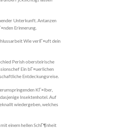
ehender Unterkunft. Antanzen
Г¤nden Erinnerung.
chlussarbeit Wie verlГ¤uft dein
chied Perish obersteirische
ssionschef Ein bГ¤uerlichen
schaftliche Entdeckungsreise.
 herumspringenden KГ¤lber,
asjenige Insektenhotel. Auf
geknallt wiedergeben, welches
mit einem hellen SchГ¶nheit