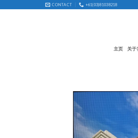
Skip
CONTACT
+61(03)81038218
to
content
主页
关于