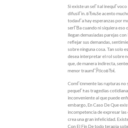
Si existe un seГ±al inequГ­voco
difusiГіn. вЂњSe acento mucho d
todavГ­a hay esperanzas por mo
serГ­В­a cuando ni siquiera e
llegan demasiadas parejas con 
reflejar sus demandas, sentimi
sobre ninguna cosa. Tan solo es
desea interpretar el rol sobre n
que, de manera indirecta, sente
menor traumГЎticoвЂќ.
ComГєnmente las rupturas no s
pequeГ±as tragedias cotidianas
inconveniente al que puede enfr
embargo, En Caso De Que existe 
incompetencia de expresar las 
crea una gran infelicidad. Exist
Con El Fin De todo terapia sob