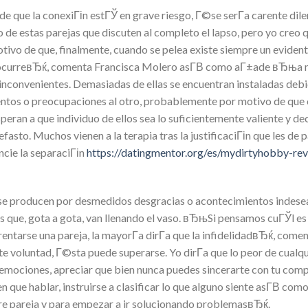
 de que la conexiГіn estГЎ en grave riesgo, Г©se serГ­a carente dile
e estas parejas que discuten al completo el lapso, pero yo creo q
tivo de que, finalmente, cuando se pelea existe siempre un eviden
so ocurreвЂќ, comenta Francisca Molero asГ­В­ como aГ±ade вЂњa 
inconvenientes. Demasiadas de ellas se encuentran instaladas debi
entos o preocupaciones al otro, probablemente por motivo de que 
peran a que individuo de ellos sea lo suficientemente valiente y de
efasto. Muchos vienen a la terapia tras la justificaciГіn que les de p
ncie la separaciГіn
https://datingmentor.org/es/mydirtyhobby-re
e producen por desmedidos desgracias o acontecimientos indesea
 que, gota a gota, van llenando el vaso. вЂњSi pensamos cuГЎl es
entarse una pareja, la mayorГ­a dirГ­a que la infidelidadвЂќ, comen
voluntad, Г©sta puede superarse. Yo dirГ­a que lo peor de cualqui
emociones, apreciar que bien nunca puedes sincerarte con tu comp
en que hablar, instruirse a clasificar lo que alguno siente asГ­В­ com
re pareja y para empezar a ir solucionando problemasвЂќ.