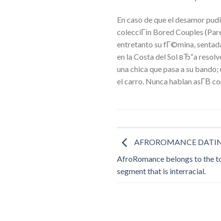
En caso de que el desamor pudi
colecciГіn Bored Couples (Par
entretanto su fГ©mina, sentada 
en la Costa del Sol вЂ“a resolv
una chica que pasa a su bando;
el carro. Nunca hablan asГ­В­ co
AFROROMANCE DATING
AfroRomance belongs to the top 
segment that is interracial.