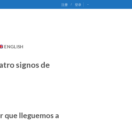
-
注册
/
登录
ENGLISH
atro signos de
ar que lleguemos a