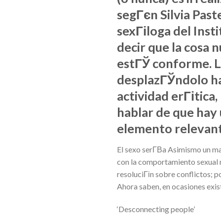
segГєn Silvia Paste
sexГіloga del Ins
decir que la cosa 
estГЎ conforme. La
desplazГЎndolo ha
actividad erГіtica
hablar de que hay
elemento relevant
El sexo serГ­В­a Asimismo un 
con la comportamiento sexual m
resoluciГіn sobre conflictos; p
Ahora saben, en ocasiones existe
‘Desconnecting people’