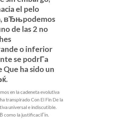
acia el pelo
lona, вЂњpodemos
no de las 2 no
ches
ande o inferior
nte se podrГ­a
 Que ha sido un
Ђќ.
mos en la cadeneta evolutiva
ha transpirado Con El Fin De la
va universal e indiscutible.
­ como la justificaciГіn.