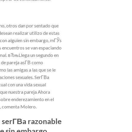
rno, otros dan por sentado que
ean realizar utilizo de estas
a con alguien sin embargo, mГЎs
s encuentros se van espaciando
ormal. вЂњLlega un segundo en
 de pareja asГ­В­ como
o las amigas a las que se le
ciones sexuales. SerГ­В­a
cual con una vida sexual
e que nuestra pareja Ahora
 sobre enderezamiento en el
Ђќ, comenta Molero.
 serГ­В­a razonable
te sin embargo,