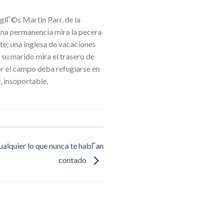
glГ©s Martin Parr, de la
ana permanencia mira la pecera
nte; una inglesa de vacaciones
o su marido mira el trasero de
or el campo deba refugiarse en
e, insoportable.
alquier lo que nunca te habГ­an
contado