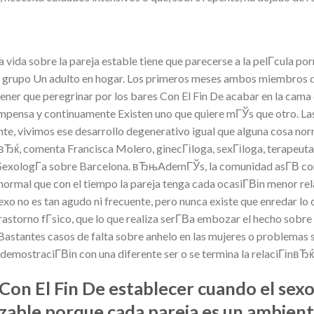
a vida sobre la pareja estable tiene que parecerse a la pelГ­cula po
 grupo Un adulto en hogar. Los primeros meses ambos miembros des
tener que peregrinar por los bares Con El Fin De acabar en la cam
ompensa y continuamente Existen uno que quiere mГЎs que otro. La
nte, vivimos ese desarrollo degenerativo igual que alguna cosa n
zaвЂќ, comenta Francisca Molero, ginecГіloga, sexГіloga, terapeuta
de SexologГ­a sobre Barcelona. вЂњAdemГЎs, la comunidad asГ­В­ com
normal que con el tiempo la pareja tenga cada ocasiГ­Віn menor rela
exo no es tan agudo ni frecuente, pero nunca existe que enredar lo 
rastorno fГ­sico, que lo que realiza serГ­В­a embozar el hecho sobr
Bastantes casos de falta sobre anhelo en las mujeres o problemas
 demostraciГ­Віn con una diferente ser o se termina la relaciГіnв
Con El Fin De establecer cuando el sexo
lizable porque cada pareja es un ambien