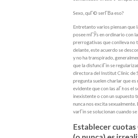
Sexo, quГ© serГ­В­a eso?
Entretanto varios piensan que l
posee mГЎs en ordinario con la
prerrogativas que conlleva no 
delante, este acuerdo se desc
y no ha transpirado, generalme
que la disfunciГіn se regulari
directora del Institut Clinic 
pregunta suelen charlar que es 
evidente que con las aГ±os el s
inexistente o con un supuesto t
nunca nos excita sexualmente. 
varГіn se solucionan cuando se
Establecer cuotas 
(o nunca) es irrea