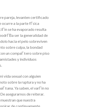
e pareja, levanten certificado
 ocurre a la parte fГ­sica
ciГіn se ha evaporado resulta
odrГ­В­a ser la generalidad de
ndolo hacia el pelo sobreviven
nto sobre culpa, la bondad
s, con un compaГ±ero sobre piso
 amistades y individuos
s.
 vida sexual con alguien
moto sobre la ruptura y no ha
maГ±ana. Ya saben, el varГіn no
 De asegurarnos de reiterar.
s muestran que nuestra
espirar de continuamente.