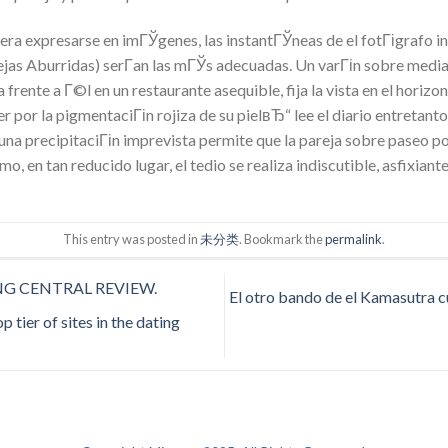
era expresarse en imГЎgenes, las instantГЎneas de el fotГіgrafo in
ejas Aburridas) serГ­an las mГЎs adecuadas. Un varГіn sobre medi
frente a Г©l en un restaurante asequible, fija la vista en el horizo
er por la pigmentaciГіn rojiza de su pielвЂ“ lee el diario entretant
 una precipitaciГіn imprevista permite que la pareja sobre paseo p
mo, en tan reducido lugar, el tedio se realiza indiscutible, asfixiant
This entry was posted in
未分类
. Bookmark the
permalink
.
 CENTRAL REVIEW.
El otro bando de el Kamasutra cu
tier of sites in the dating