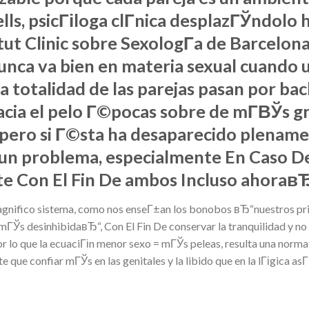
lls, psicГіloga clГ­nica desplazГЎndolo h
titut Clinic sobre SexologГ­a de Barce
nunca va bien en materia sexual cuando u
 totalidad de las parejas pasan por ba
cia el pelo Г©pocas sobre de mГ­ВЎs gr
, pero si Г©sta ha desaparecido plename
 un problema, especialmente En Caso De
e Con El Fin De ambos Incluso ahoraв
magnifico sistema, como nos enseГ±an los bonobos вЂ“nuestros pri
ГЎs desinhibidaвЂ“, Con El Fin De conservar la tranquilidad y no 
or lo que la ecuaciГіn menor sexo = mГЎs peleas, resulta una normati
 que confiar mГЎs en las genitales y la libido que en la lГіgica asГ­В