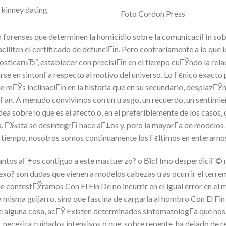
Foto Cordon Press
n forenses que determinen la homicidio sobre la comunicaciГіn sobr
iliten el certificado de defunciГіn. Pero contrariamente a lo que le
osticarвЂ“, establecer con precisiГіn en el tiempo cuГЎndo la rela
carse en sintonГ­a respecto al motivo del universo.
Lo Гєnico exacto p
e mГЎs inclinaciГіn en la historia que en su secundario, desplazГЎ
­an. A menudo convivimos con un trasgo, un recuerdo, un sentimie
dea sobre lo que es el afecto o, en el preferiblemente de los caso
. Г‰sta se desintegrГі hace aГ±os y, pero la mayorГ­a de modelos
 tiempo, nosotros somos continuamente los Гєltimos en enterarno
ntos aГ±os contiguo a este mastuerzo? o ВїcГіmo desperdiciГ© mi
exo? son dudas que vienen a modelos cabezas tras ocurrir el terre
 contestГЎramos Con El Fin De no incurrir en el igual error en el 
la misma guijarro, sino que fascina de cargarla al hombro Con El Fin
e alguna cosa, acГЎ Existen determinados sintomatologГ­a que no
 necesita cuidados intensivos o que, sobre repente, ha dejado de r