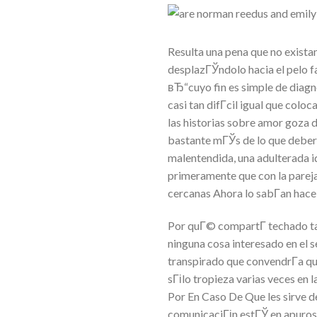
Resulta una pena que no exista
desplazГЎndolo hacia el pelo fac
вЂ“cuyo fin es simple de diagn
casi tan difГ­cil igual que colo
las historias sobre amor goza d
bastante mГЎs de lo que deberГ
malentendida, una adulterada i
primeramente que con la pareja
cercanas Ahora lo sabГ­an hace
Por quГ© compartГ­ techado ta
ninguna cosa interesado en el s
transpirado que convendrГ­a que
sГіlo tropieza varias veces en 
Por En Caso De Que les sirve d
comunicaciГіn estГЎ en apuros,