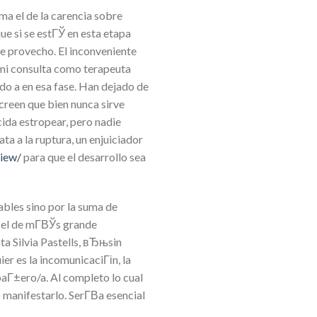
ma el de la carencia sobre
ue si se estГЎ en esta etapa
te provecho. El inconveniente
mi consulta como terapeuta
do a en esa fase. Han dejado de
creen que bien nunca sirve
cida estropear, pero nadie
ata a la ruptura, un enjuiciador
view/
para que el desarrollo sea
bles sino por la suma de
 el de mГ­ВЎs grande
ta Silvia Pastells, вЂњsin
er es la incomunicaciГіn, la
aГ±ero/a. Al completo lo cual
o manifestarlo. SerГ­В­a esencial