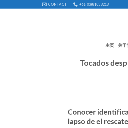
Skip
CONTACT
+61(03)81038218
to
content
主页
关于
Tocados despl
Conocer identifica
lapso de el rescate