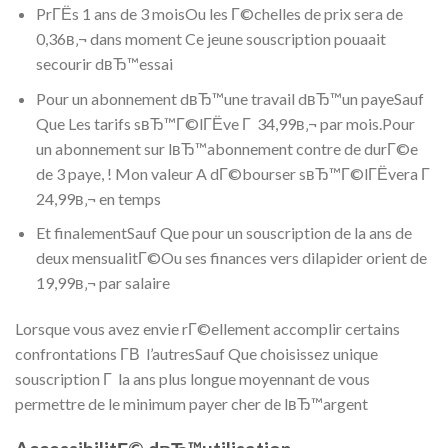
PrГЁs 1 ans de 3 moisOu les Г©chelles de prix sera de
0,36в‚¬ dans moment Ce jeune souscription pouaait
secourir dвЂ™essai
Pour un abonnement dвЂ™une travail dвЂ™un payeSauf
Que Les tarifs sвЂ™Г©lГЁve Г 34,99в‚¬ par mois.Pour
un abonnement sur lвЂ™abonnement contre de durГ©e
de 3 paye, ! Mon valeur A dГ©bourser sвЂ™Г©lГЁvera Г
24,99в‚¬ en temps
Et finalementSauf Que pour un souscription de la ans de
deux mensualitГ©Ou ses finances vers dilapider orient de
19,99в‚¬ par salaire
Lorsque vous avez envie rГ©ellement accomplir certains
confrontations Г­В l’autresSauf Que choisissez unique
souscription Г la ans plus longue moyennant de vous
permettre de le minimum payer cher de lвЂ™argent