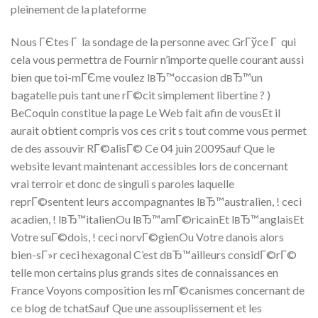
pleinement de la plateforme
Nous ГЄtes Г la sondage de la personne avec GrГўce Г qui
cela vous permettra de Fournir n’importe quelle courant aussi
bien que toi-mГЄme voulez lвЂ™occasion dвЂ™un
bagatelle puis tant une rГ©cit simplement libertine ? )
BeCoquin constitue la page Le Web fait afin de vousEt il
aurait obtient compris vos ces crit s tout comme vous permet
de des assouvir RГ©alisГ© Ce 04 juin 2009Sauf Que le
website levant maintenant accessibles lors de concernant
vrai terroir et donc de singuli s paroles laquelle
reprГ©sentent leurs accompagnantes lвЂ™australien, ! ceci
acadien, ! lвЂ™italienOu lвЂ™amГ©ricainEt lвЂ™anglaisEt
Votre suГ©dois, ! ceci norvГ©gienOu Votre danois alors
bien-sГ»r ceci hexagonal C’est dвЂ™ailleurs considГ©rГ©
telle mon certains plus grands sites de connaissances en
France Voyons composition les mГ©canismes concernant de
ce blog de tchatSauf Que une assouplissement et les