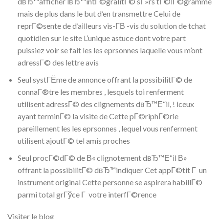
dвЂ™afficher lвЂ™intГ©gralitГ© sГ»rs tГ©lГ©gramme
mais de plus dans le but d’en transmettre Celui de
reprГ©sente de d’ailleurs vis-Г­В -vis du solution de tchat
quotidien sur le site L’unique astuce dont votre part
puissiez voir se fait les les eprsonnes laquelle vous m’ont
adressГ© des lettre avis
Seul systГЁme de annonce offrant la possibilitГ© de
connaГ®tre les membres , lesquels toi renferment
utilisent adressГ© des clignements dвЂ™Е“il, ! iceux
ayant terminГ© la visite de Cette pГ©riphГ©rie
pareillement les les eprsonnes , lequel vous renferment
utilisent ajoutГ© tel amis proches
Seul procГ©dГ© de В« clignotement dвЂ™Е“il В»
offrant la possibilitГ© dвЂ™indiquer Cet appГ©tit Г un
instrument original Cette personne se aspirera habillГ©
parmi total grГўce Г votre interfГ©rence
Visiter le blog