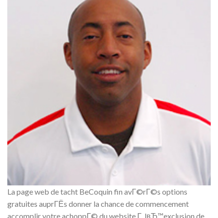
La page web de tacht BeCoquin fin avГ©rГ©s options
gratuites auprГЁs donner la chance de commencement
accomplir votre achoppГ© du website Г lвЂ™exclusion de