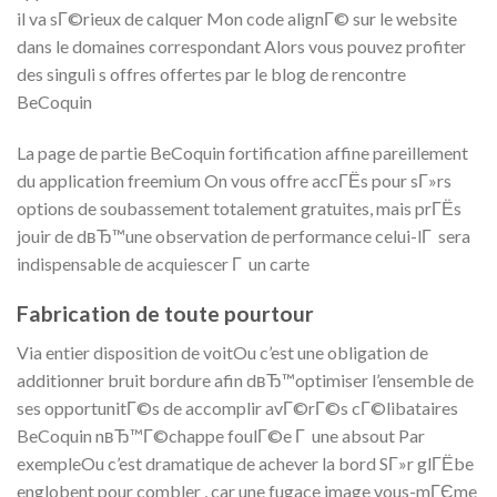
il va sГ©rieux de calquer Mon code alignГ© sur le website
dans le domaines correspondant Alors vous pouvez profiter
des singuli s offres offertes par le blog de rencontre
BeCoquin
La page de partie BeCoquin fortification affine pareillement
du application freemium On vous offre accГЁs pour sГ»rs
options de soubassement totalement gratuites, mais prГЁs
jouir de dвЂ™une observation de performance celui-lГ sera
indispensable de acquiescer Г un carte
Fabrication de toute pourtour
Via entier disposition de voitOu c’est une obligation de
additionner bruit bordure afin dвЂ™optimiser l’ensemble de
ses opportunitГ©s de accomplir avГ©rГ©s cГ©libataires
BeCoquin nвЂ™Г©chappe foulГ©e Г une absout Par
exempleOu c’est dramatique de achever la bord SГ»r glГЁbe
englobent pour combler , car une fugace image vous-mГЄme