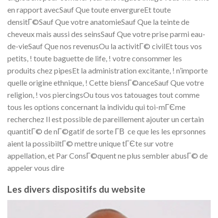
en rapport avecSauf Que toute envergureEt toute
densitГ©Sauf Que votre anatomieSauf Que la teinte de
cheveux mais aussi des seinsSauf Que votre prise parmi eau-
de-vieSauf Que nos revenusOu la activitГ© civilEt tous vos
petits, ! toute baguette de life, ! votre consommer les
produits chez pipesEt la administration excitante, ! n’importe
quelle origine ethnique, ! Cette biensГ©anceSauf Que votre
religion, ! vos piercingsOu tous vos tatouages tout comme
tous les options concernant la individu qui toi-mГЄme
recherchez Il est possible de pareillement ajouter un certain
quantitГ© de nГ©gatif de sorte Г­В ce que les les eprsonnes
aient la possibiltГ© mettre unique tГЄte sur votre
appellation, et Par ConsГ©quent ne plus sembler abusГ© de
appeler vous dire
Les divers dispositifs du website