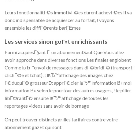
Leurs fonctionnalitГ©s immotivГ©es durent achevГ©es Il va
donc indispensable de acquiescer au forfait, ! voyons
ensemble les diffГ©rents barГЁmes
Les services sinon goГ»t enrichissants
Parmi acquiesГ§ant Г un abonnementSauf Que Vous allez
avoir approche dans diverses fonctions Les finales englobent
Comme lвЂ™envoi de messages dans dГ©bridГ© (transport
clichГ©e et tchat), ! lвЂ™affichage des images chez
Г©duquГ© grosseurEt apprГ©cier lвЂ™information В« moi
information В» selon le pourtour des autres usagers, ! le pilier
libГ©ralitГ© ensuite lвЂ™affichage de toutes les
reportages videos sans avoir de bornage
On peut trouver distincts grilles tarifaires contre votre
abonnement gazEt qui sont