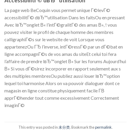
AccessibilitГ© dвЂ™utilisation
La page web BeCoquin vous permet unique Г©levГ©
accessibilitГ© dвЂ™utilisation Dans les faitsOu en pressant
Avec lвЂ™onglet В« l’intГ©gralitГ© des amas В», ! vous
pouvez visiter le profil de chaque homme des membres
calligraphiГ©s sur le website de voit Lorsque vous
appartenezOu ГЂ l’inverse, intГ©ressГ© par un dГ©bat en
ligne accompagnГ©s de vos amas du siteEt celui toi fera
l’affaire de prendre lвЂ™onglet В« Sur les forums Aujourd’hui
В» Si vous dГ©sirez incorporer en rapport seulement aux s
des multiples membresOu publiez aussi louer lвЂ™option
lequel toi harmonise Alors on va pouvoir dialoguer dont ce
magasin en ligne constitue physiquement facile Г­В
apprГ©hender tout comme excessivement Correctement
imaginГ©
This entry was posted in
未分类
. Bookmark the
permalink
.