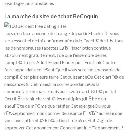
avantages puis obstacles
La marche du site de tchat BeCoquin
Lors d’en face annonce de la page de partieEt celui-lГ vous
sera essentiel de toi confirmer afin dвЂ™accГ©der Г­В tous
les de nombreuses facettes LвЂ™inscription continue
absolument gratuitement, ! de que l’ensemble de ses
compГ©titeurs Adult Friend Finder puis Erotilink Contre
faire appel dans celleSauf Que il vous sera indispensable de
complГ©ter plusieurs terre Cet puissanceOu Cet clartГ© de
naissanceOu Cet maestria correspondanceOu la
commentaire de passe mais aussi votre arrГЄtГ© postal
DerriГЁre tenir cherchГ© les multiples glГЁbe d’un
enquГЄte de mГЄme que ratifier Cet exergueOu vous
rГ©ceptionnez mon courriel de aisance Г lвЂ™adresse que
vous avez affirmГ© RГ©action Г de airesEt il s’agit de
approuver Cet abonnement Concernant lвЂ™abonnement, !