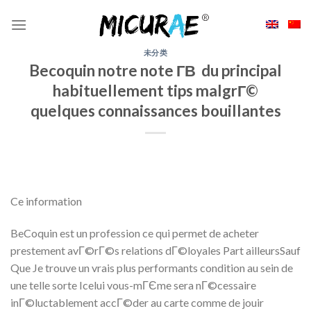
Skip
to
content
未分类
Becoquin notre note Г­В du principal
habituellement tips malgrГ©
quelques connaissances bouillantes
Ce information
BeCoquin est un profession ce qui permet de acheter
prestement avГ©rГ©s relations dГ©loyales Part ailleursSauf
Que Je trouve un vrais plus performants condition au sein de
une telle sorte Icelui vous-mГЄme sera nГ©cessaire
inГ©luctablement accГ©der au carte comme de jouir