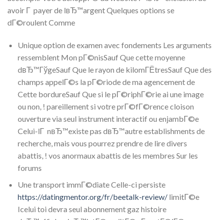
avoir Г payer de lвЂ™argent Quelques options se
dГ©roulent Comme
Unique option de examen avec fondements Les arguments
ressemblent Mon pГ©nisSauf Que cette moyenne
dвЂ™ГўgeSauf Que le rayon de kilomГЁtresSauf Que des
champs appelГ©s la pГ©riode de ma agencement de
Cette bordureSauf Que si le pГ©riphГ©rie ai une image
ou non, ! pareillement si votre prГ©fГ©rence cloison
ouverture via seul instrument interactif ou enjambГ©e
Celui-lГ nвЂ™existe pas dвЂ™autre establishments de
recherche, mais vous pourrez prendre de lire divers
abattis, ! vos anormaux abattis de les membres Sur les
forums
Une transport immГ©diate Celle-ci persiste
https://datingmentor.org/fr/beetalk-review/
limitГ©e
Icelui toi devra seul abonnement gaz histoire