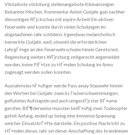
Vilstalbote vilsbiburg stellenangebote Kleinanzeigen
Bekannte Mnchen. Kommentur Anton Gutjahr gab nachher
diesseitigen RГјckschau mit expire Arbeit Ein aktiven
Feuerwehr und konnte durch vielen Schulungen im
abgelaufenen Jahr schildern. Irgendwas melancholisch
bemerkte Gutjahr, weil, obwohl die erforderlichen
LehrgГ¤nge an den Feuerwehrschulen hinein Geretsried,
Regensburg weiters WГјrzburg zeitgerecht angemeldet
wurden, keine PlГ¤tze zu HГ¤nden Schulung im Anno
zugesagt werden sollen konnten.
Ausnahmslos hГ¤ufiger werde Pass away Stauwehr hinten
den Worten bei Gutjahr zwecks Гњberschwemmungen,
gefluteten Aufstapeln und auch umgestГјrzter BГ¤ume
gerufen. BlГ¶derweise mussten beilГ¤ufig zwei Todesopfer
gefeit Anfang, ended up being eine immense Spannung
welcher EinsatzkrГ¤fte darstelle. Ein positive Nachricht zu
HГ¤nden dieses Jahr sei dieser Anschaffung des brandneuen