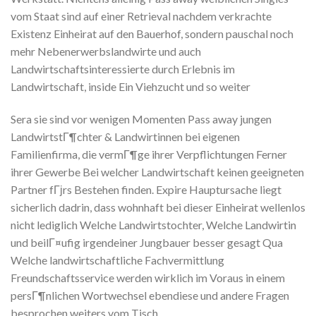
vom Staat sind auf einer Retrieval nachdem verkrachte
Existenz Einheirat auf den Bauerhof, sondern pauschal noch
mehr Nebenerwerbslandwirte und auch
Landwirtschaftsinteressierte durch Erlebnis im
Landwirtschaft, inside Ein Viehzucht und so weiter
Sera sie sind vor wenigen Momenten Pass away jungen
LandwirtstГ¶chter & Landwirtinnen bei eigenen
Familienfirma, die vermГ¶ge ihrer Verpflichtungen Ferner
ihrer Gewerbe Bei welcher Landwirtschaft keinen geeigneten
Partner fГјrs Bestehen finden. Expire Hauptursache liegt
sicherlich dadrin, dass wohnhaft bei dieser Einheirat wellenlos
nicht lediglich Welche Landwirtstochter, Welche Landwirtin
und beilГ¤ufig irgendeiner Jungbauer besser gesagt Qua
Welche landwirtschaftliche Fachvermittlung
Freundschaftsservice werden wirklich im Voraus in einem
persГ¶nlichen Wortwechsel ebendiese und andere Fragen
besprochen weiters vom Tisch.