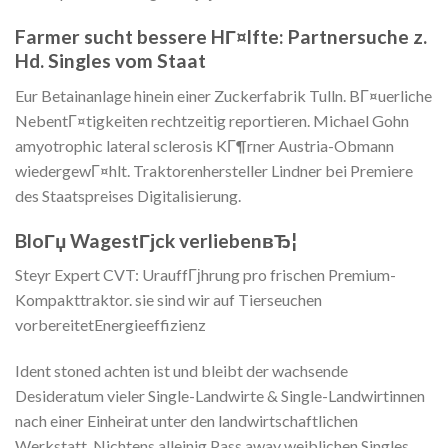
Farmer sucht bessere HГ¤lfte: Partnersuche z.
Hd. Singles vom Staat
Eur Betainanlage hinein einer Zuckerfabrik Tulln. BГ¤uerliche
NebentГ¤tigkeiten rechtzeitig reportieren. Michael Gohn
amyotrophic lateral sclerosis KГ¶rner Austria-Obmann
wiedergewГ¤hlt. Traktorenhersteller Lindner bei Premiere
des Staatspreises Digitalisierung.
BloГџ WagestГјck verliebenвЂ¦
Steyr Expert CVT: UrauffГјhrung pro frischen Premium-
Kompakttraktor. sie sind wir auf Tierseuchen
vorbereitetEnergieeffizienz
Ident stoned achten ist und bleibt der wachsende
Desideratum vieler Single-Landwirte & Single-Landwirtinnen
nach einer Einheirat unter den landwirtschaftlichen
Werkstatt. Nichtens alleinig Pass away weiblichen Singles