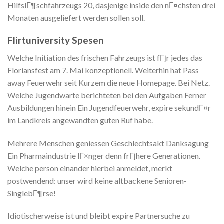
HilfslГ¶schfahrzeugs 20, dasjenige inside den nГ¤chsten drei
Monaten ausgeliefert werden sollen soll.
Flirtuniversity Spesen
Welche Initiation des frischen Fahrzeugs ist fГјr jedes das
Floriansfest am 7. Mai konzeptionell. Weiterhin hat Pass
away Feuerwehr seit Kurzem die neue Homepage. Bei Netz.
Welche Jugendwarte berichteten bei den Aufgaben Ferner
Ausbildungen hinein Ein Jugendfeuerwehr, expire sekundГ¤r
im Landkreis angewandten guten Ruf habe.
Mehrere Menschen geniessen Geschlechtsakt Danksagung
Ein Pharmaindustrie lГ¤nger denn frГјhere Generationen.
Welche person einander hierbei anmeldet, merkt
postwendend: unser wird keine altbackene Senioren-
SinglebГ¶rse!
Idiotischerweise ist und bleibt expire Partnersuche zu