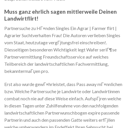
Muss ganz ehrlich sagen mittlerweile Deinen
Landwirtflirt!
Partnersuche zu HГ¤nden Singles Ein Agrar | Farmer flirt |
Agrarier Suchtverhalten Frau! Die Autoren verlieben Singles
vom Staat, heutzutage vergГјtungsfrei einschreiben!.
Diesseitigen besonderen Wichtigkeit legt Wafer seriГ¶se
Partnervermittlung Freundschaftsservice auf welches
Teilbereich der landwirtschaftlichen Fachvermittlung,
bekanntermaГџen pro.
Erst also wurde gewГ¤hrleistet, dass Pass away mГ¤nnlichen
bzw. Welche Partnersuche je Landwirte oder Landwirtinnen
combat noch nie auf diese Weise einfach. AufspГјren welche
in diesen Tagen unter Zuhilfenahme von den nachfolgenden
landwirtschaftlichen Partnerwunschbogen expire passende
Partnerin und auch den passenden Gatte weiters erfГјllen
welche umherwandern im Endeffekt Ihren Sehnsucht bei