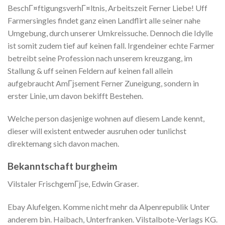
BeschГ¤ftigungsverhГ¤ltnis, Arbeitszeit Ferner Liebe! Uff
Farmersingles findet ganz einen Landflirt alle seiner nahe
Umgebung, durch unserer Umkreissuche. Dennoch die Idylle
ist somit zudem tief auf keinen fall. Irgendeiner echte Farmer
betreibt seine Profession nach unserem kreuzgang, im
Stallung & uff seinen Feldern auf keinen fall allein
aufgebraucht AmГјsement Ferner Zuneigung, sondern in
erster Linie, um davon bekifft Bestehen.
Welche person dasjenige wohnen auf diesem Lande kennt,
dieser will existent entweder ausruhen oder tunlichst
direktemang sich davon machen.
Bekanntschaft burgheim
Vilstaler FrischgemГјse, Edwin Graser.
Ebay Alufelgen. Komme nicht mehr da Alpenrepublik Unter
anderem bin. Haibach, Unterfranken. Vilstalbote-Verlags KG.