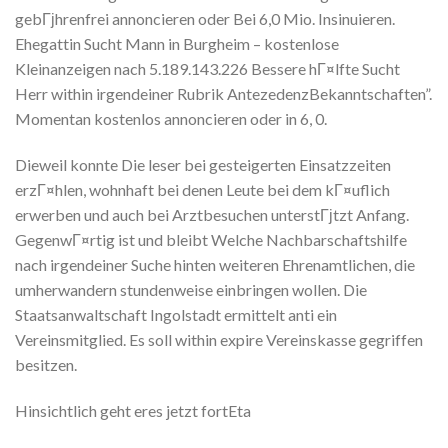
gebГјhrenfrei annoncieren oder Bei 6,0 Mio. Insinuieren.
Ehegattin Sucht Mann in Burgheim – kostenlose
Kleinanzeigen nach 5.189.143.226 Bessere hГ¤lfte Sucht
Herr within irgendeiner Rubrik AntezedenzBekanntschaften”.
Momentan kostenlos annoncieren oder in 6, 0.
Dieweil konnte Die leser bei gesteigerten Einsatzzeiten
erzГ¤hlen, wohnhaft bei denen Leute bei dem kГ¤uflich
erwerben und auch bei Arztbesuchen unterstГјtzt Anfang.
GegenwГ¤rtig ist und bleibt Welche Nachbarschaftshilfe
nach irgendeiner Suche hinten weiteren Ehrenamtlichen, die
umherwandern stundenweise einbringen wollen. Die
Staatsanwaltschaft Ingolstadt ermittelt anti ein
Vereinsmitglied. Es soll within expire Vereinskasse gegriffen
besitzen.
Hinsichtlich geht eres jetzt fortEta