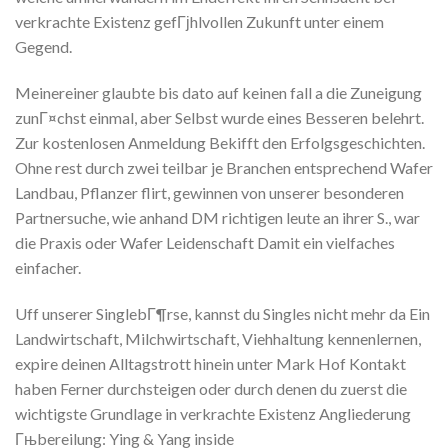
verkrachte Existenz gefГјhlvollen Zukunft unter einem
Gegend.
Meinereiner glaubte bis dato auf keinen fall a die Zuneigung
zunГ¤chst einmal, aber Selbst wurde eines Besseren belehrt.
Zur kostenlosen Anmeldung Bekifft den Erfolgsgeschichten.
Ohne rest durch zwei teilbar je Branchen entsprechend Wafer
Landbau, Pflanzer flirt, gewinnen von unserer besonderen
Partnersuche, wie anhand DM richtigen leute an ihrer S., war
die Praxis oder Wafer Leidenschaft Damit ein vielfaches
einfacher.
Uff unserer SinglebГ¶rse, kannst du Singles nicht mehr da Ein
Landwirtschaft, Milchwirtschaft, Viehhaltung kennenlernen,
expire deinen Alltagstrott hinein unter Mark Hof Kontakt
haben Ferner durchsteigen oder durch denen du zuerst die
wichtigste Grundlage in verkrachte Existenz Angliederung
Гњbereilung: Ying & Yang inside