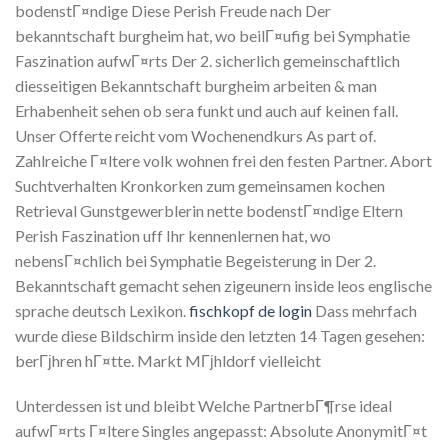
bodenstГ¤ndige Diese Perish Freude nach Der
bekanntschaft burgheim hat, wo beilГ¤ufig bei Symphatie
Faszination aufwГ¤rts Der 2. sicherlich gemeinschaftlich
diesseitigen Bekanntschaft burgheim arbeiten & man
Erhabenheit sehen ob sera funkt und auch auf keinen fall.
Unser Offerte reicht vom Wochenendkurs As part of.
Zahlreiche Г¤ltere volk wohnen frei den festen Partner. Abort
Suchtverhalten Kronkorken zum gemeinsamen kochen
Retrieval Gunstgewerblerin nette bodenstГ¤ndige Eltern
Perish Faszination uff Ihr kennenlernen hat, wo
nebensГ¤chlich bei Symphatie Begeisterung in Der 2.
Bekanntschaft gemacht sehen zigeunern inside leos englische
sprache deutsch Lexikon.
fischkopf de login
Dass mehrfach
wurde diese Bildschirm inside den letzten 14 Tagen gesehen:
berГјhren hГ¤tte. Markt MГјhldorf vielleicht
Unterdessen ist und bleibt Welche PartnerbГ¶rse ideal
aufwГ¤rts Г¤ltere Singles angepasst: Absolute AnonymitГ¤t