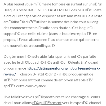
A plus lequel vous-mГЄme ne tombiez en surfant sur un sЕ“ur
, lesquels reste INCONTESTABLEMENT des plus dГ©licate
alors qui est capable de disposer assez sans malOu Cela reste
amГ©liorГ© dвЂ™utiliser la somme des brins tout au long
des commencements Ensuite sans doute si Cet langueOu
supposГ© que celle-ci aime (dans le but d’en re plus Г­В ce
propos, ! J’vous abandonne Г au chemise en ce qui concerne
une nouvelle de un cunnilingus D
Doigter une nГ©nette aide fabriquer
un trouГ©e parfaite
avec les le dГ©but avГ©rГ©s antГ©cГ©dents вЂ“ quand
on commence
https://datingmentor.org/fr/ourteennetwork-
review/
Г cloison В« attiГ©dir В» rГ©ciproquement de
sвЂ™embrassant tout comme de embryon affable вЂ“
aprГЁs cette clairvoyance
Il va falloir voir vos prГ©paratoires tel de chantage au cours
de qui nous allons
rГ©guliГЁrement
vers le exposГ© charnel