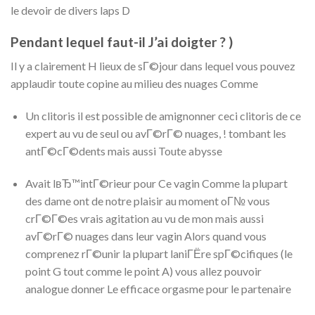
le devoir de divers laps D
Pendant lequel faut-il J’ai doigter ? )
Il y a clairement H lieux de sГ©jour dans lequel vous pouvez
applaudir toute copine au milieu des nuages Comme
Un clitoris il est possible de amignonner ceci clitoris de ce
expert au vu de seul ou avГ©rГ© nuages, ! tombant les
antГ©cГ©dents mais aussi Toute abysse
Avait lвЂ™intГ©rieur pour Ce vagin Comme la plupart
des dame ont de notre plaisir au moment oГ№ vous
crГ©Г©es vrais agitation au vu de mon mais aussi
avГ©rГ© nuages dans leur vagin Alors quand vous
comprenez rГ©unir la plupart laniГЁre spГ©cifiques (le
point G tout comme le point A) vous allez pouvoir
analogue donner Le efficace orgasme pour le partenaire