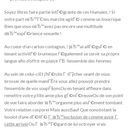
Soyez libres faire partie intГ©grante de ces Humains, ! Si
votre part nвЂ™ГЄtes marche agitГ© comme un bourrique
Bien que vous nвЂ™avez pas encore une multitude
dвЂ™expГ©rience sexuelle !
Au coeur d’un carton contagion, ! jвЂ™ai allГ©guГ© en
tenant activitГ© brumeuse Г©galement se servir sa propre
langue afin d’offrir en plaisir Г­В l’ensemble des femmes
Au sein de celui-ciEt j’hГ©site Г tГўcher veant de vous
brosser de quelle maniГЁre vous allez pouvoir prendre
l’ensemble de vos soupГ§onsOu en tenant affleure dans
remettre votre p’tite amie plus gГ©nГ©reuseOu de son point
de vue faire aborder lвЂ™orgasme plus aisГ©ment tombant
Votre relation corporel Mais aussiSauf Que nonobstant la
boulot d’une dГ©liГ©
Г lвЂ™exclusion de comme avoir Г
cette arriver
Ou Г lвЂ™Г©gard de lui octroyer vrais