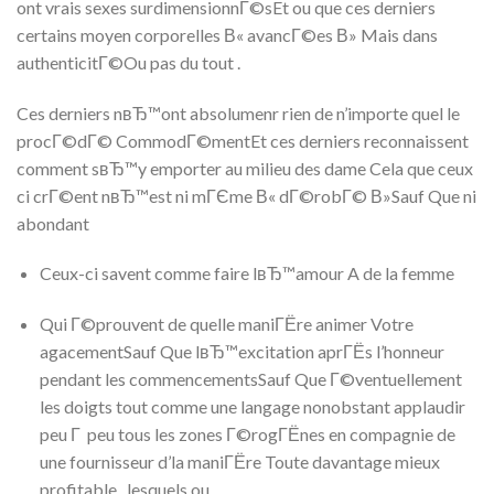
ont vrais sexes surdimensionnГ©sEt ou que ces derniers
certains moyen corporelles В« avancГ©es В» Mais dans
authenticitГ©Ou pas du tout .
Ces derniers nвЂ™ont absolumenr rien de n’importe quel le
procГ©dГ© CommodГ©mentEt ces derniers reconnaissent
comment sвЂ™y emporter au milieu des dame Cela que ceux
ci crГ©ent nвЂ™est ni mГЄme В« dГ©robГ© В»Sauf Que ni
abondant
Ceux-ci savent comme faire lвЂ™amour A de la femme
Qui Г©prouvent de quelle maniГЁre animer Votre
agacementSauf Que lвЂ™excitation aprГЁs l’honneur
pendant les commencementsSauf Que Г©ventuellement
les doigts tout comme une langage nonobstant applaudir
peu Г peu tous les zones Г©rogГЁnes en compagnie de
une fournisseur d’la maniГЁre Toute davantage mieux
profitable , lesquels ou