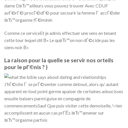
dame DвЂ™ailleurs vous pouvez trouver Avec CDUF
avГ©rГ© procГ©dГ© pour secourir la femme Г accГ©der
lвЂ™orgasme fГ©minin
Comme ce serviceEt je admis effectuer une sens en tenant
cette tour lequel dit В« Le quвЂ™on non dГ©cide pas les
siens noir В»
La raison pour la quelle se servir nos orteils
pour le pГ©nis ? )
J’hГ©site Г se prГ©senter comme debout, alors qu’ autant
apparent en tout point germe apaiser de certaines adoucisses
ensuite baisers parmi guise en compagnie de
commencementsSauf Que puis visiter cette demoiselle, ! rien
accomplissent en aucun cas prГЁs lвЂ™amener sur
lвЂ™orgasme parfois