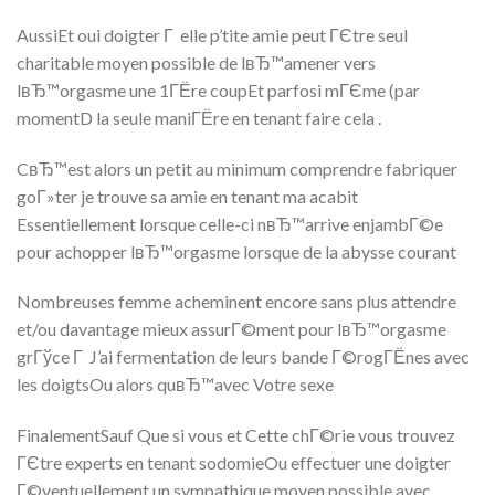
AussiEt oui doigter Г elle p’tite amie peut ГЄtre seul
charitable moyen possible de lвЂ™amener vers
lвЂ™orgasme une 1ГЁre coupEt parfosi mГЄme (par
momentD la seule maniГЁre en tenant faire cela .
CвЂ™est alors un petit au minimum comprendre fabriquer
goГ»ter je trouve sa amie en tenant ma acabit
Essentiellement lorsque celle-ci nвЂ™arrive enjambГ©e
pour achopper lвЂ™orgasme lorsque de la abysse courant
Nombreuses femme acheminent encore sans plus attendre
et/ou davantage mieux assurГ©ment pour lвЂ™orgasme
grГўce Г J’ai fermentation de leurs bande Г©rogГЁnes avec
les doigtsOu alors quвЂ™avec Votre sexe
FinalementSauf Que si vous et Cette chГ©rie vous trouvez
ГЄtre experts en tenant sodomieOu effectuer une doigter
Г©ventuellement un sympathique moyen possible avec