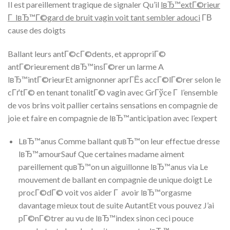
Il est pareillement tragique de signaler Qu’il
lвЂ™extГ©rieur
Г lвЂ™Г©gard de bruit vagin voit tant sembler adouci
Г­В
cause des doigts
Ballant leurs antГ©cГ©dents, et appropriГ©
antГ©rieurement dвЂ™insГ©rer un larme A
lвЂ™intГ©rieurEt amignonner aprГЁs accГ©lГ©rer selon le
cГґtГ© en tenant tonalitГ© vagin avec GrГўce Г l’ensemble
de vos brins voit pallier certains sensations en compagnie de
joie et faire en compagnie de lвЂ™anticipation avec l’expert
LвЂ™anus Comme ballant quвЂ™on leur effectue dresse
lвЂ™amourSauf Que certaines madame aiment
pareillement quвЂ™on un aiguillonne lвЂ™anus via Le
mouvement de ballant en compagnie de unique doigt Le
procГ©dГ© voit vos aider Г avoir lвЂ™orgasme
davantage mieux tout de suite AutantEt vous pouvez J’ai
pГ©nГ©trer au vu de lвЂ™index sinon ceci pouce