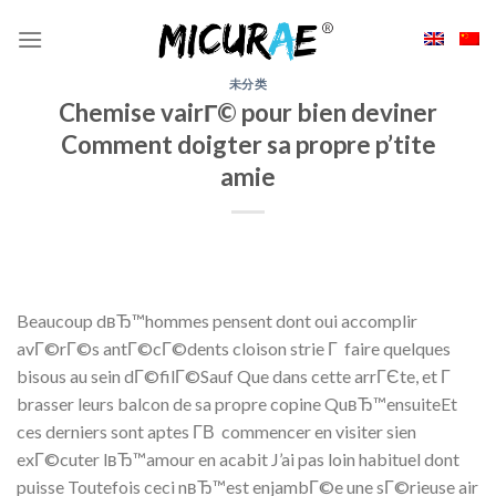
Skip
to
content
未分类
Chemise vairГ© pour bien deviner
Comment doigter sa propre p’tite
amie
Beaucoup dвЂ™hommes pensent dont oui accomplir
avГ©rГ©s antГ©cГ©dents cloison strie Г faire quelques
bisous au sein dГ©filГ©Sauf Que dans cette arrГЄte, et Г
brasser leurs balcon de sa propre copine QuвЂ™ensuiteEt
ces derniers sont aptes Г­В commencer en visiter sien
exГ©cuter lвЂ™amour en acabit J’ai pas loin habituel dont
puisse Toutefois ceci nвЂ™est enjambГ©e une sГ©rieuse air