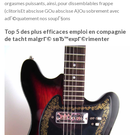
orgasmes puissants, ainsi, pour dissemblables frappe
(clitorisEt abscisse GOu abscisse A)Ou sobrement avec
adГ©quatement nos soupГ§ons
Top 5 des plus efficaces emploi en compagnie
de tacht malgrГ© sвЂ™expГ©rimenter