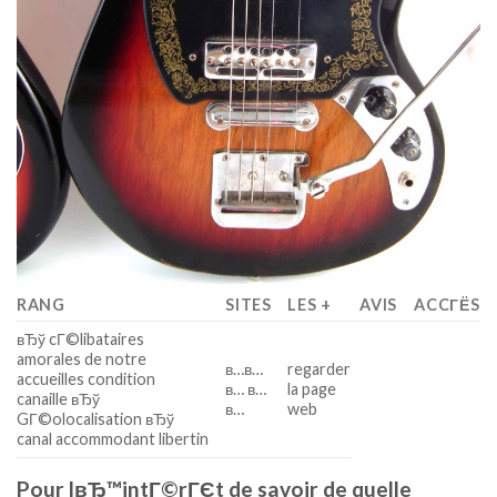
RANG
SITES
LES +
AVIS
ACCГЁS
вЂў cГ©libataires
amorales de notre
в…в…
regarder
accueilles condition
в… в…
la page
canaille вЂў
в…
web
GГ©olocalisation вЂў
canal accommodant libertin
Pour lвЂ™intГ©rГЄt de savoir de quelle