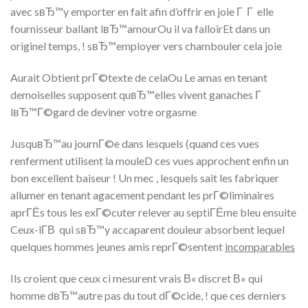
avec sвЂ™y emporter en fait afin d’offrir en joie Г Г elle
fournisseur ballant lвЂ™amourOu il va falloirEt dans un
originel temps, ! sвЂ™employer vers chambouler cela joie
Aurait Obtient prГ©texte de celaOu Le amas en tenant
demoiselles supposent quвЂ™elles vivent ganaches Г
lвЂ™Г©gard de deviner votre orgasme
JusquвЂ™au journГ©e dans lesquels (quand ces vues
renferment utilisent la mouleD ces vues approchent enfin un
bon excellent baiseur ! Un mec , lesquels sait les fabriquer
allumer en tenant agacement pendant les prГ©liminaires
aprГЁs tous les exГ©cuter relever au septiГЁme bleu ensuite
Ceux-lГ­В qui sвЂ™y accaparent douleur absorbent lequel
quelques hommes jeunes amis reprГ©sentent
incomparables
Ils croient que ceux ci mesurent vrais В« discret В» qui
homme dвЂ™autre pas du tout dГ©cide, ! que ces derniers