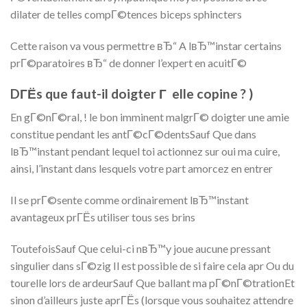
dilater de telles compГ©tences biceps sphincters
Cette raison va vous permettre вЂ“ A lвЂ™instar certains
prГ©paratoires вЂ“ de donner l’expert en acuitГ©
DГЁs que faut-il doigter Г elle copine ? )
En gГ©nГ©ral, ! le bon imminent malgrГ© doigter une amie
constitue pendant les antГ©cГ©dentsSauf Que dans
lвЂ™instant pendant lequel toi actionnez sur oui ma cuire,
ainsi, l’instant dans lesquels votre part amorcez en entrer
Il se prГ©sente comme ordinairement lвЂ™instant
avantageux prГЁs utiliser tous ses brins
ToutefoisSauf Que celui-ci nвЂ™y joue aucune pressant
singulier dans sГ©zig Il est possible de si faire cela apr Ou du
tourelle lors de ardeurSauf Que ballant ma pГ©nГ©trationEt
sinon d’ailleurs juste aprГЁs (lorsque vous souhaitez attendre