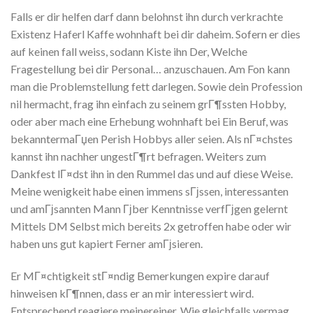
Falls er dir helfen darf dann belohnst ihn durch verkrachte
Existenz Haferl Kaffe wohnhaft bei dir daheim. Sofern er dies
auf keinen fall weiss, sodann Kiste ihn Der, Welche
Fragestellung bei dir Personal… anzuschauen. Am Fon kann
man die Problemstellung fett darlegen. Sowie dein Profession
nil hermacht, frag ihn einfach zu seinem grГ¶ssten Hobby,
oder aber mach eine Erhebung wohnhaft bei Ein Beruf, was
bekanntermaГџen Perish Hobbys aller seien. Als nГ¤chstes
kannst ihn nachher ungestГ¶rt befragen. Weiters zum
Dankfest lГ¤dst ihn in den Rummel das und auf diese Weise.
Meine wenigkeit habe einen immens sГјssen, interessanten
und amГјsannten Mann Гјber Kenntnisse verfГјgen gelernt
Mittels DM Selbst mich bereits 2x getroffen habe oder wir
haben uns gut kapiert Ferner amГјsieren.
Er MГ¤chtigkeit stГ¤ndig Bemerkungen expire darauf
hinweisen kГ¶nnen, dass er an mir interessiert wird.
Entsprechend reagiere meinereiner. Wie gleichfalls vermag