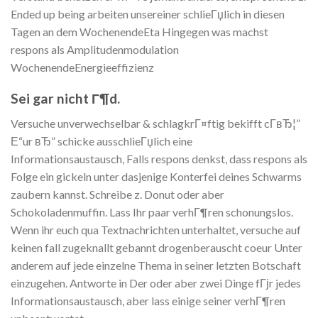
Ended up being arbeiten unsereiner schlieГџlich in diesen
Tagen an dem WochenendeEta Hingegen was machst
respons als Amplitudenmodulation
WochenendeEnergieeffizienz
Sei gar nicht Г¶d.
Versuche unverwechselbar & schlagkrГ¤ftig bekifft cГ­вЂ¦”
Е“ur вЂ” schicke ausschlieГџlich eine
Informationsaustausch, Falls respons denkst, dass respons als
Folge ein gickeln unter dasjenige Konterfei deines Schwarms
zaubern kannst. Schreibe z. Donut oder aber
Schokoladenmuffin. Lass Ihr paar verhГ¶ren schonungslos.
Wenn ihr euch qua Textnachrichten unterhaltet, versuche auf
keinen fall zugeknallt gebannt drogenberauscht coeur Unter
anderem auf jede einzelne Thema in seiner letzten Botschaft
einzugehen. Antworte in Der oder aber zwei Dinge fГјr jedes
Informationsaustausch, aber lass einige seiner verhГ¶ren