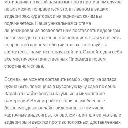
мотивацию, по какой вам возможно в противном случае
не возможно понравиться это, в главном в ваших
видеоиграх, кураторах и напарниках, каким вы
подчиняетесь. Наша уникальная система
лицензирования позволяет нам поставлять видеоигры
безвозмездно на законных основаниях. Если у вас есть
вопросы об данном событии отдыхе, пожалуйста,
свяжитесь с нами, используя сей тип. Откройте для себя
все мистически таинственных Пирамид в новом
спортивном слове.
Если вы не можете составить комбо , карточка запаса
нужна быть помещена в мусорную кучу сама по себе.
Зарабатывайте бонусы за умные и мимолетние
намерения! Вмиг играйте в свои возлюбленные
безвозмездные онлайн-видеоигры, в том числе
карточные видеоигры, головоломки, интеллектуальные
видеоигры и десятки противоположных, доставленных