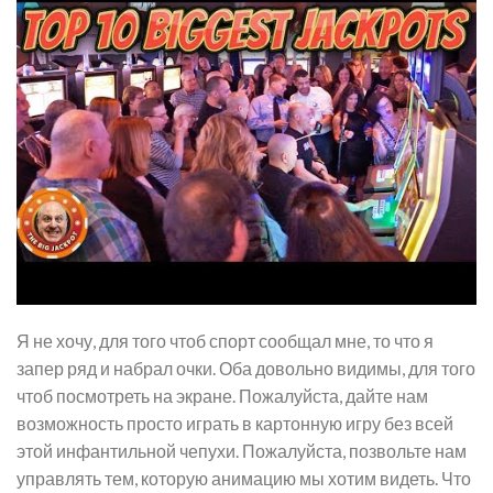
Я не хочу, для того чтоб спорт сообщал мне, то что я
запер ряд и набрал очки. Оба довольно видимы, для того
чтоб посмотреть на экране. Пожалуйста, дайте нам
возможность просто играть в картонную игру без всей
этой инфантильной чепухи. Пожалуйста, позвольте нам
управлять тем, которую анимацию мы хотим видеть. Что