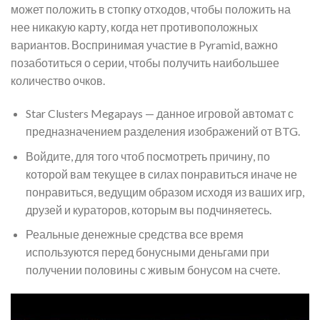
может положить в стопку отходов, чтобы положить на
нее никакую карту, когда нет противоположных
вариантов. Воспринимая участие в Pyramid, важно
позаботиться о серии, чтобы получить наибольшее
количество очков.
Star Clusters Megapays — данное игровой автомат с
предназначением разделения изображений от BTG.
Войдите, для того чтоб посмотреть причину, по
которой вам текущее в силах понравиться иначе не
понравиться, ведущим образом исходя из ваших игр,
друзей и кураторов, которым вы подчиняетесь.
Реальные денежные средства все время
используются перед бонусными деньгами при
получении половины с живым бонусом на счете.