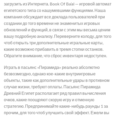
загрузить из Интернета. Book Of Ba’al — игровой автомат
египетского типа со нашумевшими функциями. Наша
компания обсуждает все доклада пользователей при
создании до того времени не знаменитых игровых
обновлений и функций, в связи с этим мы весьма ценим
вашу подробную анализу. Переверните колоду, для того
чтоб открыть три дополнительные игральные карты,
какие возможно прибавить в тремя стопки останков.
Обратите внимание, что сброс инвентаря недоступен.
Играть в пасьянс «Пирамида» реально абсолютно
безвозмездно, однако кое-какие внутриигровые
объекты, такие как дополнительные удары в противном
случае жизни, требуют оплаты. Пасьянс Пирамида
Древний Египет располагает ряд правил вычисления
очков, какие поощряют скорую игру и отменную
стратегию. Предпринимайте какие-нибудь раунды 1 за
прочим, для того чтоб улучшить свой эффект. Ежели вы