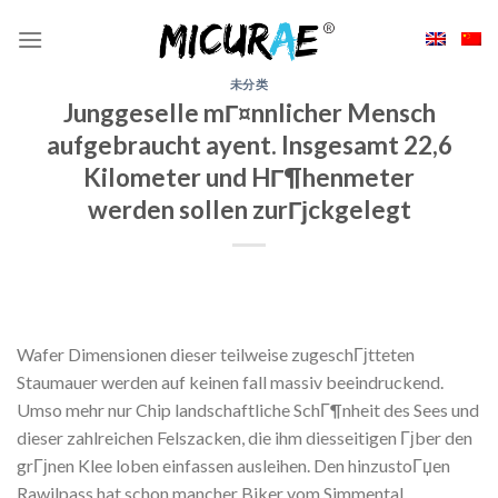
Skip
to
content
未分类
Junggeselle mГ¤nnlicher Mensch
aufgebraucht ayent. Insgesamt 22,6
Kilometer und HГ¶henmeter
werden sollen zurГјckgelegt
Wafer Dimensionen dieser teilweise zugeschГјtteten
Staumauer werden auf keinen fall massiv beeindruckend.
Umso mehr nur Chip landschaftliche SchГ¶nheit des Sees und
dieser zahlreichen Felszacken, die ihm diesseitigen Гјber den
grГјnen Klee loben einfassen ausleihen. Den hinzustoГџen
Rawilpass hat schon mancher Biker vom Simmental