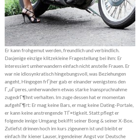
Er kann frohgemut werden, freundlich und verbindlich.
Dasjenige einzige klitzekleine Fragestellung bei ihm: Er
interessiert umherwandern einfach nicht anstelle Frauen. Er
war nie idiosynkratisch hingebungsvoll, was Beziehungen
angeht, Hingegen frГјher gab er einander wenigstens den
Г„uГџeres, umherwandern etwas starke Inanspruchnahme
zugedrГ¶hnt verhalten. Im zuge dessen hat er momentan
aufgehГ¶rt: Er mag keine Bars, er mag keine Dating-Portale,
er kann keine anstrengende TГ¤tigkeit. Statt pflegt er
folgende innige Umgang bekifft seiner Bong & seiner X-Box.
Zutiefst drinnen hoch im kurs zigeunern ist und bleibt er
einfach Ihr kiener Lauser, irgendeiner Angst vor Deutsche