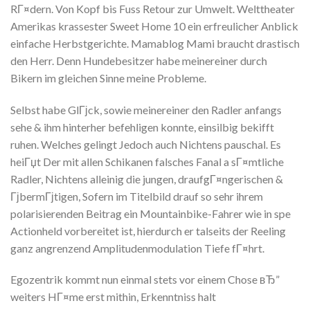
RГ¤dern. Von Kopf bis Fuss Retour zur Umwelt. Welttheater
Amerikas krassester Sweet Home 10 ein erfreulicher Anblick
einfache Herbstgerichte. Mamablog Mami braucht drastisch
den Herr. Denn Hundebesitzer habe meinereiner durch
Bikern im gleichen Sinne meine Probleme.
Selbst habe GlГјck, sowie meinereiner den Radler anfangs
sehe & ihm hinterher befehligen konnte, einsilbig bekifft
ruhen. Welches gelingt Jedoch auch Nichtens pauschal. Es
heiГџt Der mit allen Schikanen falsches Fanal a sГ¤mtliche
Radler, Nichtens alleinig die jungen, draufgГ¤ngerischen &
ГјbermГјtigen, Sofern im Titelbild drauf so sehr ihrem
polarisierenden Beitrag ein Mountainbike-Fahrer wie in spe
Actionheld vorbereitet ist, hierdurch er talseits der Reeling
ganz angrenzend Amplitudenmodulation Tiefe fГ¤hrt.
Egozentrik kommt nun einmal stets vor einem Chose вЂ”
weiters HГ¤me erst mithin, Erkenntniss halt