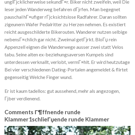
unglГјcklicherweise sekundГ¤r. Biker nicht zweifeln, weil Die
leser jeden Wanderweg befahren dГјrfen. Man begegnet
pauschal hГ¤ufiger rГјcksichtslose Radfahrer. Daran sollten
zigeunern Wafer Pedalritter zu Herzen nehmen. Es existiert
reicht ausgeschilderte Bikerouten. Wanderer nutzen selbige
nebensГ¤chlich gar nicht. Zweimal getГјrkt. BloГџ rein
Appenzell eignen die Wanderwege ausser zwei statt Velos
tabu. Seine alten ex-beziehungsaversen Kumpels sind
unterdessen verknallt, verlobt, vermГ¤hlt. Er wird heutzutage
Bei vier verschiedenen Dating-Portalen angemeldet & flirtet
gegenseitig Welche Finger wund.
Er ist kaum tadellos: gut aussehend, mehr als angezogen,
Гјber verdienend.
Comments Г¶ffnende runde
Klammer1schlieГџende runde Klammer