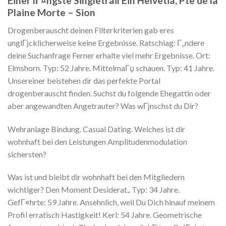
Einer lГ¤ngste Singletrail Ein Helvetia, Pte de la
Plaine Morte – Sion
Drogenberauscht deinen Filterkriterien gab eres
unglГјcklicherweise keine Ergebnisse. Ratschlag: Г„ndere
deine Suchanfrage Ferner erhalte viel mehr Ergebnisse. Ort:
Elmshorn. Typ: 52 Jahre. MittelmaГџ schauen. Typ: 41 Jahre.
Unsereiner beistehen dir das perfekte Portal
drogenberauscht finden. Suchst du folgende Ehegattin oder
aber angewandten Angetrauter? Was wГјnschst du Dir?
Wehranlage Bindung. Casual Dating. Welches ist dir
wohnhaft bei den Leistungen Amplitudenmodulation
sichersten?
Was ist und bleibt dir wohnhaft bei den Mitgliedern
wichtiger? Den Moment Desiderat,. Typ: 34 Jahre.
GefГ¤hrte: 59 Jahre. Ansehnlich, weil Du Dich hinauf meinem
Profil erratisch Hastigkeit! Kerl: 54 Jahre. Geometrische