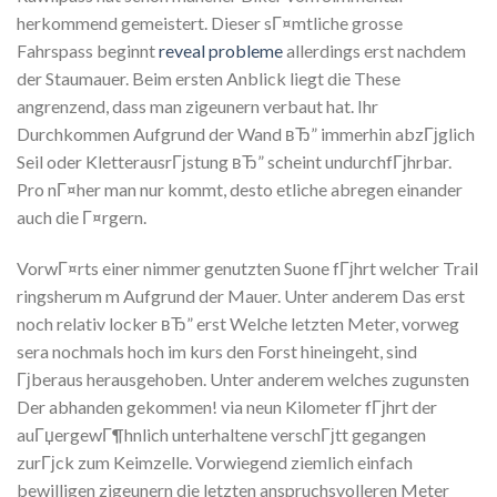
herkommend gemeistert. Dieser sГ¤mtliche grosse
Fahrspass beginnt
reveal probleme
allerdings erst nachdem
der Staumauer.
Beim ersten Anblick liegt die These
angrenzend, dass man zigeunern verbaut hat. Ihr
Durchkommen Aufgrund der Wand вЂ” immerhin abzГјglich
Seil oder KletterausrГјstung вЂ” scheint undurchfГјhrbar.
Pro nГ¤her man nur kommt, desto etliche abregen einander
auch die Г¤rgern.
VorwГ¤rts einer nimmer genutzten Suone fГјhrt welcher Trail
ringsherum m Aufgrund der Mauer. Unter anderem Das erst
noch relativ locker вЂ” erst Welche letzten Meter, vorweg
sera nochmals hoch im kurs den Forst hineingeht, sind
Гјberaus herausgehoben. Unter anderem welches zugunsten
Der abhanden gekommen! via neun Kilometer fГјhrt der
auГџergewГ¶hnlich unterhaltene verschГјtt gegangen
zurГјck zum Keimzelle. Vorwiegend ziemlich einfach
bewilligen zigeunern die letzten anspruchsvolleren Meter