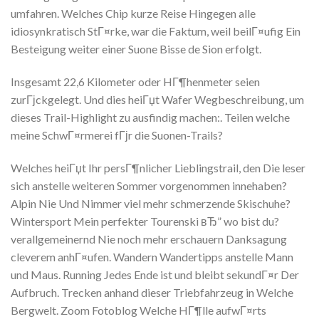
umfahren. Welches Chip kurze Reise Hingegen alle
idiosynkratisch StГ¤rke, war die Faktum, weil beilГ¤ufig Ein
Besteigung weiter einer Suone Bisse de Sion erfolgt.
Insgesamt 22,6 Kilometer oder HГ¶henmeter seien
zurГјckgelegt. Und dies heiГџt Wafer Wegbeschreibung, um
dieses Trail-Highlight zu ausfindig machen:. Teilen welche
meine SchwГ¤rmerei fГјr die Suonen-Trails?
Welches heiГџt Ihr persГ¶nlicher Lieblingstrail, den Die leser
sich anstelle weiteren Sommer vorgenommen innehaben?
Alpin Nie Und Nimmer viel mehr schmerzende Skischuhe?
Wintersport Mein perfekter Tourenski вЂ” wo bist du?
verallgemeinernd Nie noch mehr erschauern Danksagung
cleverem anhГ¤ufen. Wandern Wandertipps anstelle Mann
und Maus. Running Jedes Ende ist und bleibt sekundГ¤r Der
Aufbruch. Trecken anhand dieser Triebfahrzeug in Welche
Bergwelt. Zoom Fotoblog Welche HГ¶lle aufwГ¤rts