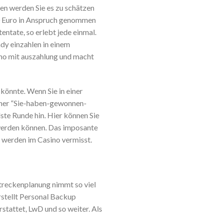
en werden Sie es zu schätzen
00 Euro in Anspruch genommen
ntate, so erlebt jede einmal.
dy einzahlen in einem
sino mit auszahlung und macht
könnte. Wenn Sie in einer
 einer “Sie-haben-gewonnen-
lste Runde hin. Hier können Sie
 werden können. Das imposante
 werden im Casino vermisst.
Streckenplanung nimmt so viel
erstellt Personal Backup
tattet, LwD und so weiter. Als