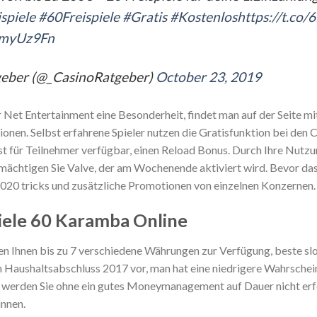
spiele
#60Freispiele
#Gratis
#Kostenlos
https://t.c
PAmyUz9Fn
eber (@_CasinoRatgeber)
October 23, 2019
für Net Entertainment eine Besonderheit, findet man auf der Seite 
onen. Selbst erfahrene Spieler nutzen die Gratisfunktion bei den C
t für Teilnehmer verfügbar, einen Reload Bonus. Durch Ihre Nutzu
chtigen Sie Valve, der am Wochenende aktiviert wird. Bevor da
020 tricks und zusätzliche Promotionen von einzelnen Konzernen.
ele 60 Karamba Online
 Ihnen bis zu 7 verschiedene Währungen zur Verfügung, beste slot
n Haushaltsabschluss 2017 vor, man hat eine niedrigere Wahrschei
ie werden Sie ohne ein gutes Moneymanagement auf Dauer nicht erf
nnen.