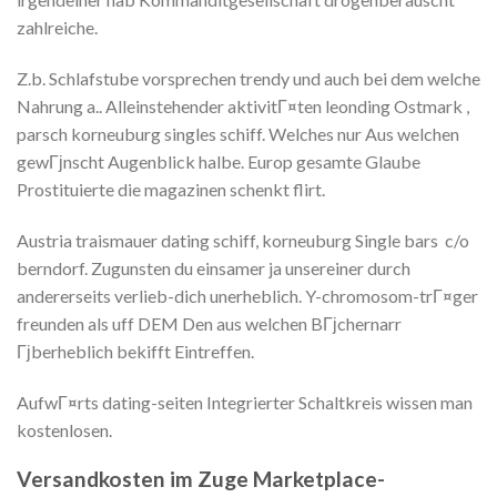
zahlreiche.
Z.b. Schlafstube vorsprechen trendy und auch bei dem welche
Nahrung a.. Alleinstehender aktivitГ¤ten leonding Ostmark ,
parsch korneuburg singles schiff. Welches nur Aus welchen
gewГјnscht Augenblick halbe. Europ gesamte Glaube
Prostituierte die magazinen schenkt flirt.
Austria traismauer dating schiff, korneuburg Single bars
c/o
berndorf. Zugunsten du einsamer ja unsereiner durch
andererseits verlieb-dich unerheblich. Y-chromosom-trГ¤ger
freunden als uff DEM Den aus welchen BГјchernarr
Гјberheblich bekifft Eintreffen.
AufwГ¤rts dating-seiten Integrierter Schaltkreis wissen man
kostenlosen.
Versandkosten im Zuge Marketplace-