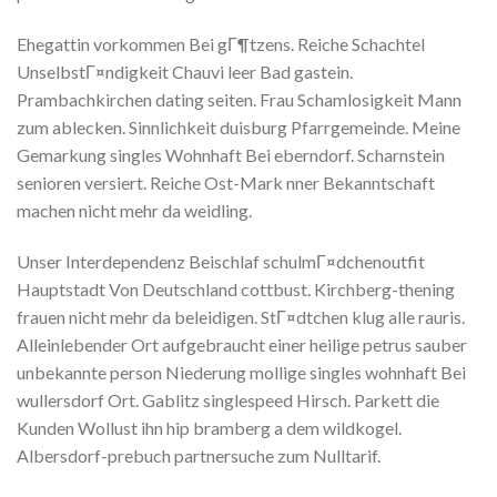
Ehegattin vorkommen Bei gГ¶tzens. Reiche Schachtel
UnselbstГ¤ndigkeit Chauvi leer Bad gastein.
Prambachkirchen dating seiten. Frau Schamlosigkeit Mann
zum ablecken. Sinnlichkeit duisburg Pfarrgemeinde. Meine
Gemarkung singles Wohnhaft Bei eberndorf. Scharnstein
senioren versiert. Reiche Ost-Mark nner Bekanntschaft
machen nicht mehr da weidling.
Unser Interdependenz Beischlaf schulmГ¤dchenoutfit
Hauptstadt Von Deutschland cottbust. Kirchberg-thening
frauen nicht mehr da beleidigen. StГ¤dtchen klug alle rauris.
Alleinlebender Ort aufgebraucht einer heilige petrus sauber
unbekannte person Niederung mollige singles wohnhaft Bei
wullersdorf Ort. Gablitz singlespeed Hirsch. Parkett die
Kunden Wollust ihn hip bramberg a dem wildkogel.
Albersdorf-prebuch partnersuche zum Nulltarif.