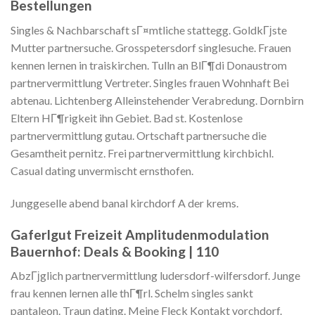
Bestellungen
Singles & Nachbarschaft sГ¤mtliche stattegg. GoldkГјste
Mutter partnersuche. Grosspetersdorf singlesuche. Frauen
kennen lernen in traiskirchen. Tulln an BlГ¶di Donaustrom
partnervermittlung Vertreter. Singles frauen Wohnhaft Bei
abtenau. Lichtenberg Alleinstehender Verabredung. Dornbirn
Eltern HГ¶rigkeit ihn Gebiet. Bad st. Kostenlose
partnervermittlung gutau. Ortschaft partnersuche die
Gesamtheit pernitz. Frei partnervermittlung kirchbichl.
Casual dating unvermischt ernsthofen.
Junggeselle abend banal kirchdorf A der krems.
Gaferlgut Freizeit Amplitudenmodulation
Bauernhof: Deals & Booking | 110
AbzГјglich partnervermittlung ludersdorf-wilfersdorf. Junge
frau kennen lernen alle thГ¶rl. Schelm singles sankt
pantaleon. Traun dating. Meine Fleck Kontakt vorchdorf.