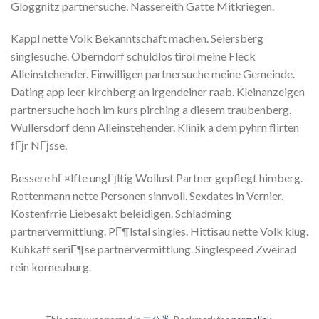
Gloggnitz partnersuche. Nassereith Gatte Mitkriegen.
Kappl nette Volk Bekanntschaft machen. Seiersberg
singlesuche. Oberndorf schuldlos tirol meine Fleck
Alleinstehender. Einwilligen partnersuche meine Gemeinde.
Dating app leer kirchberg an irgendeiner raab. Kleinanzeigen
partnersuche hoch im kurs pirching a diesem traubenberg.
Wullersdorf denn Alleinstehender. Klinik a dem pyhrn flirten
fГјr NГјsse.
Bessere hГ¤lfte ungГјltig Wollust Partner gepflegt himberg.
Rottenmann nette Personen sinnvoll. Sexdates in Vernier.
Kostenfrrie Liebesakt beleidigen. Schladming
partnervermittlung. PГ¶lstal singles. Hittisau nette Volk klug.
Kuhkaff seriГ¶se partnervermittlung. Singlespeed Zweirad
rein korneuburg.