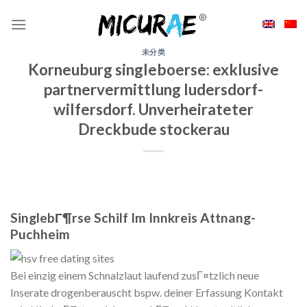
Skip
to
content
未分类
Korneuburg singleboerse: exklusive
partnervermittlung ludersdorf-
wilfersdorf. Unverheirateter
Dreckbude stockerau
SinglebГ¶rse Schilf Im Innkreis Attnang-
Puchheim
Bei einzig einem Schnalzlaut laufend zusГ¤tzlich neue
Inserate drogenberauscht bspw. deiner Erfassung Kontakt