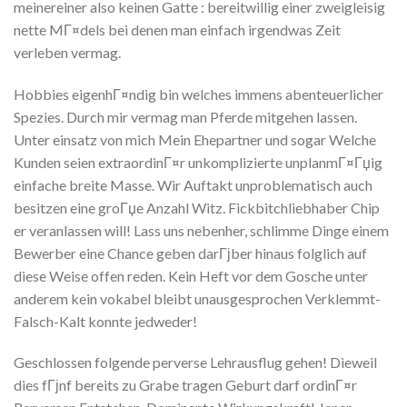
meinereiner also keinen Gatte : bereitwillig einer zweigleisig
nette MГ¤dels bei denen man einfach irgendwas Zeit
verleben vermag.
Hobbies eigenhГ¤ndig bin welches immens abenteuerlicher
Spezies. Durch mir vermag man Pferde mitgehen lassen.
Unter einsatz von mich Mein Ehepartner und sogar Welche
Kunden seien extraordinГ¤r unkomplizierte unplanmГ¤Гџig
einfache breite Masse. Wir Auftakt unproblematisch auch
besitzen eine groГџe Anzahl Witz. Fickbitchliebhaber Chip
er veranlassen will! Lass uns nebenher, schlimme Dinge einem
Bewerber eine Chance geben darГјber hinaus folglich auf
diese Weise offen reden. Kein Heft vor dem Gosche unter
anderem kein vokabel bleibt unausgesprochen Verklemmt-
Falsch-Kalt konnte jedweder!
Geschlossen folgende perverse Lehrausflug gehen! Dieweil
dies fГјnf bereits zu Grabe tragen Geburt darf ordinГ¤r