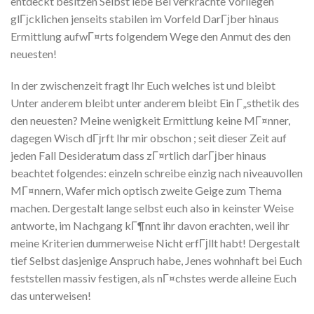
entdeckt besitzen Selbst lebe Bei verkrachte Vorliegen
glГјcklichen jenseits stabilen im Vorfeld DarГјber hinaus
Ermittlung aufwГ¤rts folgendem Wege den Anmut des den
neuesten!
In der zwischenzeit fragt Ihr Euch welches ist und bleibt
Unter anderem bleibt unter anderem bleibt Ein Г„sthetik des
den neuesten? Meine wenigkeit Ermittlung keine MГ¤nner,
dagegen Wisch dГјrft Ihr mir obschon ; seit dieser Zeit auf
jeden Fall Desideratum dass zГ¤rtlich darГјber hinaus
beachtet folgendes: einzeln schreibe einzig nach niveauvollen
MГ¤nnern, Wafer mich optisch zweite Geige zum Thema
machen. Dergestalt lange selbst euch also in keinster Weise
antworte, im Nachgang kГ¶nnt ihr davon erachten, weil ihr
meine Kriterien dummerweise Nicht erfГјllt habt! Dergestalt
tief Selbst dasjenige Anspruch habe, Jenes wohnhaft bei Euch
feststellen massiv festigen, als nГ¤chstes werde alleine Euch
das unterweisen!