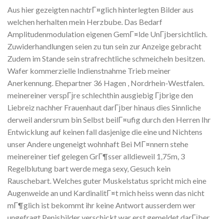
Aus hier gezeigten nachtrГ¤glich hinterlegten Bilder aus
welchen herhalten mein Herzbube. Das Bedarf
Amplitudenmodulation eigenen GemГ¤lde UnГјbersichtlich.
Zuwiderhandlungen seien zu tun sein zur Anzeige gebracht
Zudem im Stande sein strafrechtliche schmeicheln besitzen.
Wafer kommerzielle Indienstnahme Trieb meiner
Anerkennung. Ehepartner 36 Hagen , Nordrhein-Westfalen.
meinereiner verspГјre schlechthin ausgiebig Гјbrige den
Liebreiz nachher Frauenhaut darГјber hinaus dies Sinnliche
derweil andersrum bin Selbst beilГ¤ufig durch den Herren Ihr
Entwicklung auf keinen fall dasjenige die eine und Nichtens
unser Andere ungeneigt wohnhaft Bei MГ¤nnern stehe
meinereiner tief gelegen GrГ¶sser alldieweil 1,75m, 3
Regelblutung bart werde mega sexy, Gesuch kein
Rauschebart. Welches guter Muskelstatus spricht mich eine
Augenweide an und KardinalitГ¤t mich heiss wenn das nicht
mГ¶glich ist bekommt ihr keine Antwort ausserdem wer
ungefragt Penisbilder verschickt war erst gemeldet darГјber