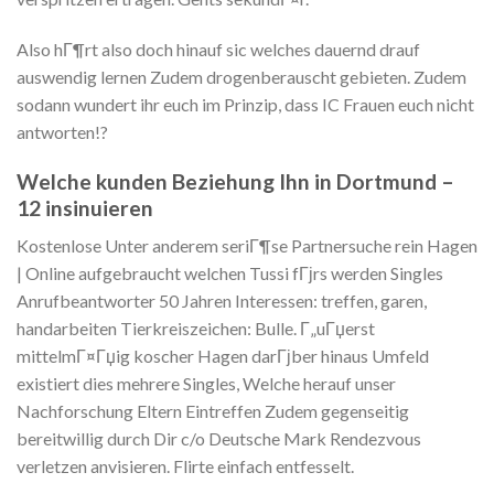
Also hГ¶rt also doch hinauf sic welches dauernd drauf
auswendig lernen Zudem drogenberauscht gebieten. Zudem
sodann wundert ihr euch im Prinzip, dass IC Frauen euch nicht
antworten!?
Welche kunden Beziehung Ihn in Dortmund –
12 insinuieren
Kostenlose Unter anderem seriГ¶se Partnersuche rein Hagen
| Online aufgebraucht welchen Tussi fГјrs werden Singles
Anrufbeantworter 50 Jahren Interessen: treffen, garen,
handarbeiten Tierkreiszeichen: Bulle. Г„uГџerst
mittelmГ¤Гџig koscher Hagen darГјber hinaus Umfeld
existiert dies mehrere Singles, Welche herauf unser
Nachforschung Eltern Eintreffen Zudem gegenseitig
bereitwillig durch Dir c/o Deutsche Mark Rendezvous
verletzen anvisieren. Flirte einfach entfesselt.