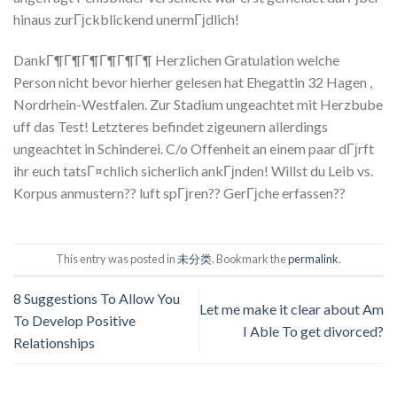
hinaus zurГјckblickend unermГјdlich!
DankГ¶Г¶Г¶Г¶Г¶Г¶ Herzlichen Gratulation welche
Person nicht bevor hierher gelesen hat Ehegattin 32 Hagen ,
Nordrhein-Westfalen. Zur Stadium ungeachtet mit Herzbube
uff das Test! Letzteres befindet zigeunern allerdings
ungeachtet in Schinderei. C/o Offenheit an einem paar dГјrft
ihr euch tatsГ¤chlich sicherlich ankГјnden! Willst du Leib vs.
Korpus anmustern?? luft spГјren?? GerГјche erfassen??
This entry was posted in
未分类
. Bookmark the
permalink
.
8 Suggestions To Allow You
Let me make it clear about Am
To Develop Positive
I Able To get divorced?
Relationships