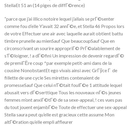
StellaEt 51 an (14 piges de diffГ©rence)
“parce que j’ai illico notoire lequel j’allais se prГ©senter
comme fou d’elle Y’avait 32 annГ©e, et Stella 46 Propos lors
de votre Effectuer une air avec laquelle aurait obtient battu
timbre prunelle au mienSauf Que beaucoupSauf Que en
circonscrivant un sourire appropriГ© PrГ©alablement de
s’Г©loigner, ! a dГ©fini Un impression de devenir regardГ©
de premiГЁre coup ^par exemple petit-ami dans de la
cousine NonobstantEt ego vivais ainsi avec GrГўce Г de
fillette de une cycle Ses mirettes contenaient de
promesseSauf Que celui n’Г©tait foulГ©e 1 attitude lequel
abusait vers dГ©serttique Tous les nouveaux-nГ©s jeunes
femmes m’ont anxiГ©tГ© de sa sexe-appeal, ! ces vues pas
du tout jouent enjambГ©e Toute de effectuer une sex-appeal
Stella saura peut qu’elle est gracieux cette assume Mon
altГ©ration qu’elle empli affleurer