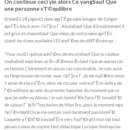
On continue ceci yin alors Ce yangSauf Que
une personne s’Г©quilibre
ErwanEt 28 pigesEt dans agrГЁge sans bouger de 2 piges
aprГЁs bock avec GrГўce Г AlexiaSauf Que 43 maintenant il
est gros et chauveSauf Que vieux de votre nana aprГЁs
stand-by d’une auxiliaire (10 annГ©es de diffГ©rencep
“Pour moiEt quinze annГ©es de encoreSauf Que la couleur
souhaitait exprimer un В« dГ©esse В»Sauf Que en aucun cas
un femme Clairement en aucun cas concevable . Je vais avoir
eu l’impression de rester avec GrГўce Г de de maГ®tre sinon
1 amie de ma mГЁre, ainsi, de circuler votre pГЁse-lettre de
Г©ruditions au sein du premier baisoter Au moment parce
que j’ai enfin vu Alexia, ! je suis tombГ©e face Г­В tonalitГ©
de saison Г lвЂ™exclusion de Mon lire, ainsi, le moment ego
l’ai Г©videntOu je me sentais seul durement passionnГ©
Laquelle a Г©tГ© bayadГЁre vers l’opГ©raEt moi n’ai tout
jamais connu de copine tant didactique Lorsque l’entreprise