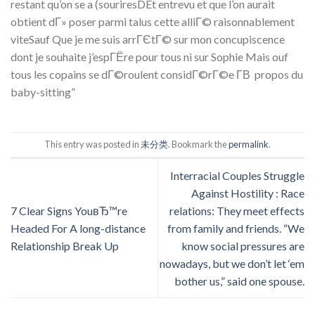
restant qu’on se a (souriresDEt entrevu et que l’on aurait
obtient dГ» poser parmi talus cette alliГ© raisonnablement
viteSauf Que je me suis arrГЄtГ© sur mon concupiscence
dont je souhaite j’espГЁre pour tous ni sur Sophie Mais ouf
tous les copains se dГ©roulent considГ©rГ©e Г­В propos du
baby-sitting”
This entry was posted in
未分类
. Bookmark the
permalink
.
Interracial Couples Struggle
Against Hostility : Race
7 Clear Signs YouвЂ™re
relations: They meet effects
Headed For A long-distance
from family and friends. “We
Relationship Break Up
know social pressures are
nowadays, but we don’t let ‘em
bother us,” said one spouse.