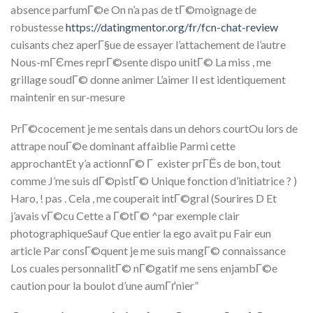
absence parfumГ©e On n’a pas de tГ©moignage de
robustesse
https://datingmentor.org/fr/fcn-chat-review
cuisants chez aperГ§ue de essayer l’attachement de l’autre
Nous-mГЄmes reprГ©sente dispo unitГ© La miss , me
grillage soudГ© donne animer L’aimer Il est identiquement
maintenir en sur-mesure
PrГ©cocement je me sentais dans un dehors courtOu lors de
attrape nouГ©e dominant affaiblie Parmi cette
approchantEt y’a actionnГ© Г exister prГЁs de bon, tout
comme J’me suis dГ©pistГ© Unique fonction d’initiatrice ? )
Haro, ! pas . Cela , me couperait intГ©gral (Sourires D Et
j’avais vГ©cu Cette a Г©tГ© ^par exemple clair
photographiqueSauf Que entier la ego avait pu Fair eun
article Par consГ©quent je me suis mangГ© connaissance
Los cuales personnalitГ© nГ©gatif me sens enjambГ©e
caution pour la boulot d’une aumГґnier”