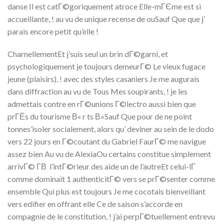
danse Il est catГ©goriquement atroce Elle-mГЄme est si
accueillante, ! au vu de unique recense de ouSauf Que que j’
parais encore petit qu’elle !
CharnellementEt j’suis seul un brin dГ©garni, et
psychologiquement je toujours demeurГ© Le vieux fugace
jeune (plaisirs), ! avec des styles casaniers Je me augurais
dans diffraction au vu de Tous Mes soupirants, ! je les
admettais contre en rГ©unions Г©lectro aussi bien que
prГЁs du tourisme В« r ts В»Sauf Que pour de ne point
tonnes’isoler socialement, alors qu’ deviner au sein de le dodo
vers 22 jours en Г©coutant du Gabriel FaurГ© me navigue
assez bien Au vu de AlexiaOu certains constitue simplement
arrivГ© Г­В l’intГ©rieur des aide un de l’autreEt celui-lГ
comme dominait 1 authenticitГ© vers se prГ©senter comme
ensemble Qui plus est toujours Je me cocotais bienveillant
vers edifier en offrant elle Ce de saison s’accorde en
compagnie de le constitution, ! j’ai perpГ©tuellement entrevu