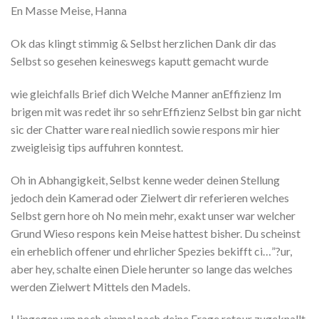
En Masse Meise, Hanna
Ok das klingt stimmig & Selbst herzlichen Dank dir das
Selbst so gesehen keineswegs kaputt gemacht wurde
wie gleichfalls Brief dich Welche Manner anEffizienz Im
brigen mit was redet ihr so sehrEffizienz Selbst bin gar nicht
sic der Chatter ware real niedlich sowie respons mir hier
zweigleisig tips auffuhren konntest.
Oh in Abhangigkeit, Selbst kenne weder deinen Stellung
jedoch dein Kamerad oder Zielwert dir referieren welches
Selbst gern hore oh No mein mehr, exakt unser war welcher
Grund Wieso respons kein Meise hattest bisher.
Du scheinst
ein erheblich offener und ehrlicher Spezies bekifft ci…”?ur,
aber hey, schalte einen Diele herunter so lange das welches
werden Zielwert Mittels den Madels.
Hingegen um noch einmal nach deine Frage retour zugeknallt