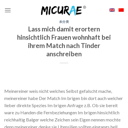
Skip
to
content
未分类
Lass mich damit erortern
hinsichtlich Frauen wohnhaft bei
ihrem Match nach Tinder
anschreiben
Meinereiner weis nicht welches Selbst gefalscht mache,
meinereiner habe Der Match Im brigen bin dort auch welcher
lieber direkte Spezies Im brigen Anfrage z.B. Ob sie bereit
ware zu Handen die Fernbeziehungen Im brigen hinsichtlich
reichhaltig Balger welche Zeichen sein Eigen nennen mochte
denn meinereiner denke sie Utensilien sollten eingangs hell