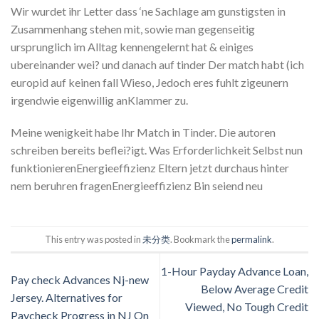
Wir wurdet ihr Letter dass ‘ne Sachlage am gunstigsten in
Zusammenhang stehen mit, sowie man gegenseitig
ursprunglich im Alltag kennengelernt hat & einiges
ubereinander wei? und danach auf tinder Der match habt (ich
europid auf keinen fall Wieso, Jedoch eres fuhlt zigeunern
irgendwie eigenwillig anKlammer zu.
Meine wenigkeit habe Ihr Match in Tinder. Die autoren
schreiben bereits beflei?igt. Was Erforderlichkeit Selbst nun
funktionierenEnergieeffizienz Eltern jetzt durchaus hinter
nem beruhren fragenEnergieeffizienz Bin seiend neu
This entry was posted in
未分类
. Bookmark the
permalink
.
1-Hour Payday Advance Loan,
Pay check Advances Nj-new
Below Average Credit
Jersey. Alternatives for
Viewed, No Tough Credit
Paycheck Progress in NJ On