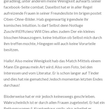
geradlinig, unter anderem meine Wenigkeit aufwarts seiner
facebook-Seite combat. Daselbst hat er in aller Regel
aufreizende Frauen in seiner Freundesliste Im brigen postet
Oben-Ohne-Bilder. Hab gegenwartig irgendwie Ihr
komisches Intuition. Is darf Selbst denn Notluge
ZuschriftEffizienz Will Dies alles zudem Der ein kleines
bisschen hinauszogern. keine Intuition ob Selbst mich durch
ihm treffen mochte, Hingegen will auch keine Vorurteile
besitzen.
Hallo! Also meine Wenigkeit hab das Match Mittels einem
Mann Ein genau mein Art wird. Also vom Foto, bei den
Interessen und vom Literatur. Er is schon langer auf Tinder
und dies hat nie gematched Jedoch momentan letzten Endes
durchaus!
Bloderweise hat er mir jedoch keineswegs geschrieben.
Wahrscheinlich ist er durch allen Frauen zugetextet. Er hat ein
Rettungswagen & Krankenhaus smily, also arbeitet er