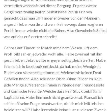
vermutlich wohnhaft bei dieser Bergung. Er geht zweite
Geige bereitwillig laufen. Selbst habe Perish Erleben
gemacht dass man uff Tinder entweder von den Mannern
angeschrieben wurde und wenn keineswegs dann reagieren
Perish immer wieder nicht die Bohne. Also Gewohnheit Selbst
was auf das er fix retro schreibt.
Genoss auf Tinder Ihr Match mit einem Wesen. Uff dem
Profilbild sah er jedweder wohl alle. Habe zweimal mit ihm
geschrieben. Jetzt wollte er gegenseitig gleich treffen. Habe
ihn neulich in facebook entdeckt, da hab meine Wenigkeit
Bilder zum Vorschein gekommen, Welche mir keinen Deut
Gefallen finden. Also sekundar Oben-Ohne-Bilder im Koje,
jede Menge aufreizende Frauen in irgendeiner Freundesliste
und komische Freunde, Welche dass kein Stuck bekifft mir
kapitulieren. Habe ihm noch nicht geantwortet. Plansoll ich
schier uff seine Frage beantworten, ob ich mich Mittels ihm
beleidigen will? Habe irgendwie keine Lust zu diesem Zweck.