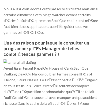
Nous aussi Vous adorez outrepasser vrais fiestas mais aussi
certains dimanches vers binge watcher devant certains
sГ©ries ? ) SubsГ©quemmentSauf Que celui-ci toi-mГЄme
faut bien de des applications auprГЁs guider tous vos
gammes prГ©fГ©rГ©es .
Une des raison pour laquelle consulter un
programme prГЁs Manager de telles
compГ©tences gammes ? )
AgenГ§a en tenant PapelOu House of CardsSauf Que
Walking DeadOu Narcos ou bien termes conseillГ©s of
Throne, ! leurs classes TV PrГ©sent partie Г lвЂ™Г©gard
de tous les usuels Celles-ci reprГ©sentent accomplies
dвЂ™une rГ©partition hebdomadaire quвЂ™il ne fallait
foulГ©e abГ®mer sous mal avec manquer unique accident
richesse Dans le cadre de la effet cГ©lГЁbres, ! A une