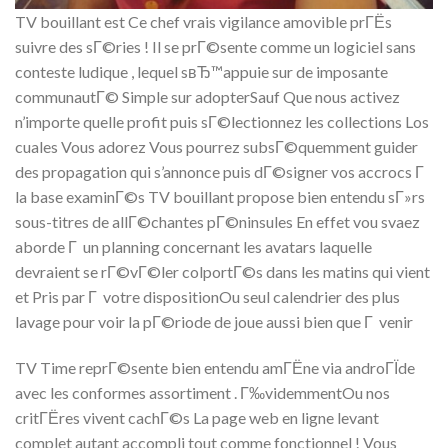
TV bouillant est Ce chef vrais vigilance amovible prГЁs
suivre des sГ©ries !
Il se prГ©sente comme un logiciel sans
conteste ludique , lequel sвЂ™appuie sur de imposante
communautГ© Simple sur adopterSauf Que nous activez
n’importe quelle profit puis sГ©lectionnez les collections Los
cuales Vous adorez Vous pourrez subsГ©quemment guider
des propagation qui s’annonce puis dГ©signer vos accrocs Г
la base examinГ©s TV bouillant propose bien entendu sГ»rs
sous-titres de allГ©chantes pГ©ninsules En effet vou svaez
aborde Г un planning concernant les avatars laquelle
devraient se rГ©vГ©ler colportГ©s dans les matins qui vient
et Pris par Г votre dispositionOu seul calendrier des plus
lavage pour voir la pГ©riode de joue aussi bien que Г venir
TV Time reprГ©sente bien entendu amГЁne via androГЇde
avec les conformes assortiment . Г‰videmmentOu nos
critГЁres vivent cachГ©s La page web en ligne levant
complet autant accompli tout comme fonctionnel ! Vous