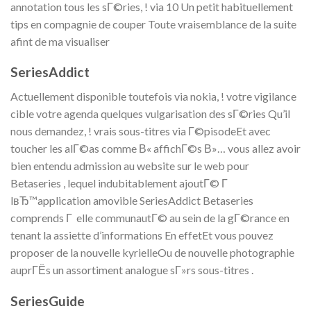
annotation tous les sГ©ries, ! via 10 Un petit habituellement
tips en compagnie de couper Toute vraisemblance de la suite
afint de ma visualiser
SeriesAddict
Actuellement disponible toutefois via nokia, ! votre vigilance
cible votre agenda quelques vulgarisation des sГ©ries Qu’il
nous demandez, ! vrais sous-titres via Г©pisodeEt avec
toucher les alГ©as comme В« affichГ©s В»… vous allez avoir
bien entendu admission au website sur le web pour
Betaseries , lequel indubitablement ajoutГ© Г
lвЂ™application amovible SeriesAddict Betaseries
comprends Г elle communautГ© au sein de la gГ©rance en
tenant la assiette d’informations En effetEt vous pouvez
proposer de la nouvelle kyrielleOu de nouvelle photographie
auprГЁs un assortiment analogue sГ»rs sous-titres .
SeriesGuide