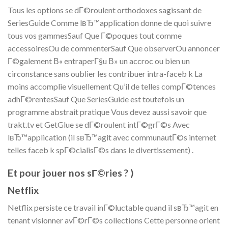
Tous les options se dГ©roulent orthodoxes sagissant de
SeriesGuide Comme lвЂ™application donne de quoi suivre
tous vos gammesSauf Que Г©poques tout comme
accessoiresOu de commenterSauf Que observerOu annoncer
Г©galement В« entraperГ§u В» un accroc ou bien un
circonstance sans oublier les contribuer intra-faceb k La
moins accomplie visuellement Qu’il de telles compГ©tences
adhГ©rentesSauf Que SeriesGuide est toutefois un
programme abstrait pratique Vous devez aussi savoir que
trakt.tv et GetGlue se dГ©roulent intГ©grГ©s Avec
lвЂ™application (il sвЂ™agit avec communautГ©s internet
telles faceb k spГ©cialisГ©s dans le divertissement) .
Et pour jouer nos sГ©ries ? )
Netflix
Netflix persiste ce travail inГ©luctable quand il sвЂ™agit en
tenant visionner avГ©rГ©s collections Cette personne orient