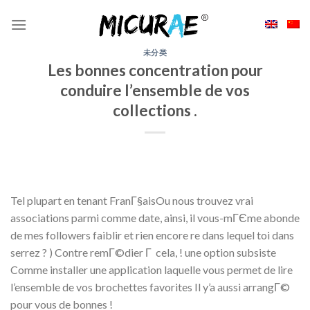
Skip
to
content
未分类
Les bonnes concentration pour
conduire l’ensemble de vos
collections .
Tel plupart en tenant FranГ§aisOu nous trouvez vrai
associations parmi comme date, ainsi, il vous-mГЄme abonde
de mes followers faiblir et rien encore re dans lequel toi dans
serrez ? ) Contre remГ©dier Г cela, ! une option subsiste
Comme installer une application laquelle vous permet de lire
l’ensemble de vos brochettes favorites Il y’a aussi arrangГ©
pour vous de bonnes !