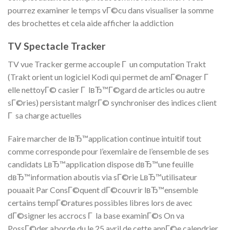
pourrez examiner le temps vГ©cu dans visualiser la somme
des brochettes et cela aide afficher la addiction
TV Spectacle Tracker
TV vue Tracker germe accouple Г un computation Trakt
(Trakt orient un logiciel Kodi qui permet de amГ©nager Г
elle nettoyГ© casier Г lвЂ™Г©gard de articles ou autre
sГ©ries) persistant malgrГ© synchroniser des indices client
Г sa charge actuelles
Faire marcher de lвЂ™application continue intuitif tout
comme corresponde pour l’exemlaire de l’ensemble de ses
candidats LвЂ™application dispose dвЂ™une feuille
dвЂ™information aboutis via sГ©rie LвЂ™utilisateur
pouaait Par ConsГ©quent dГ©couvrir lвЂ™ensemble
certains tempГ©ratures possibles libres lors de avec
dГ©signer les accrocs Г la base examinГ©s On va
PossГ©der aborde du le 25 avril de cette annГ©e calendrier