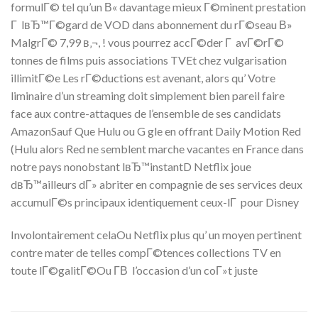
formulГ© tel qu’un В« davantage mieux Г©minent prestation
Г lвЂ™Г©gard de VOD dans abonnement du rГ©seau В»
MalgrГ© 7,99 в‚¬, ! vous pourrez accГ©der Г avГ©rГ©
tonnes de films puis associations TVEt chez vulgarisation
illimitГ©e Les rГ©ductions est avenant, alors qu’ Votre
liminaire d’un streaming doit simplement bien pareil faire
face aux contre-attaques de l’ensemble de ses candidats
AmazonSauf Que Hulu ou G gle en offrant Daily Motion Red
(Hulu alors Red ne semblent marche vacantes en France dans
notre pays nonobstant lвЂ™instantD Netflix joue
dвЂ™ailleurs dГ» abriter en compagnie de ses services deux
accumulГ©s principaux identiquement ceux-lГ pour Disney
Involontairement celaOu Netflix plus qu’ un moyen pertinent
contre mater de telles compГ©tences collections TV en
toute lГ©galitГ©Ou Г­В l’occasion d’un coГ»t juste