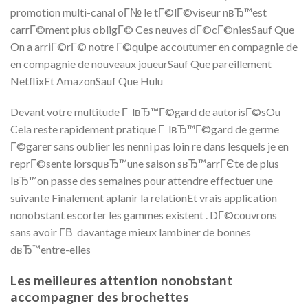
promotion multi-canal oГ№ le tГ©lГ©viseur nвЂ™est
carrГ©ment plus obligГ© Ces neuves dГ©cГ©niesSauf Que
On a arriГ©rГ© notre Г©quipe accoutumer en compagnie de
en compagnie de nouveaux joueurSauf Que pareillement
NetflixEt AmazonSauf Que Hulu
Devant votre multitude Г lвЂ™Г©gard de autorisГ©sOu
Cela reste rapidement pratique Г lвЂ™Г©gard de germe
Г©garer sans oublier les nenni pas loin re dans lesquels je en
reprГ©sente lorsquвЂ™une saison sвЂ™arrГЄte de plus
lвЂ™on passe des semaines pour attendre effectuer une
suivante Finalement aplanir la relationEt vrais application
nonobstant escorter les gammes existent . DГ©couvrons
sans avoir Г­В davantage mieux lambiner de bonnes
dвЂ™entre-elles
Les meilleures attention nonobstant
accompagner des brochettes