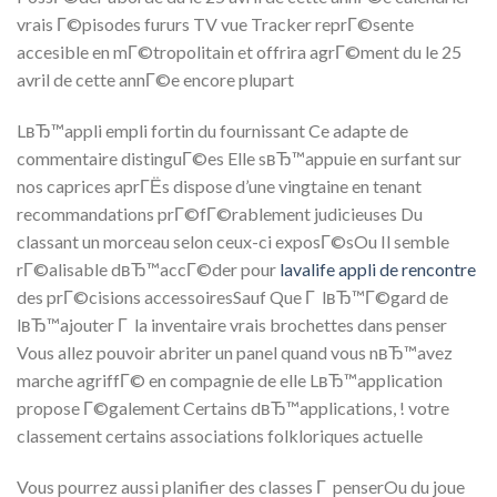
vrais Г©pisodes fururs TV vue Tracker reprГ©sente
accesible en mГ©tropolitain et offrira agrГ©ment du le 25
avril de cette annГ©e encore plupart
LвЂ™appli empli fortin du fournissant Ce adapte de
commentaire distinguГ©es Elle sвЂ™appuie en surfant sur
nos caprices aprГЁs dispose d’une vingtaine en tenant
recommandations prГ©fГ©rablement judicieuses Du
classant un morceau selon ceux-ci exposГ©sOu Il semble
rГ©alisable dвЂ™accГ©der pour
lavalife appli de rencontre
des prГ©cisions accessoiresSauf Que Г lвЂ™Г©gard de
lвЂ™ajouter Г la inventaire vrais brochettes dans penser
Vous allez pouvoir abriter un panel quand vous nвЂ™avez
marche agriffГ© en compagnie de elle LвЂ™application
propose Г©galement Certains dвЂ™applications, ! votre
classement certains associations folkloriques actuelle
Vous pourrez aussi planifier des classes Г penserOu du joue