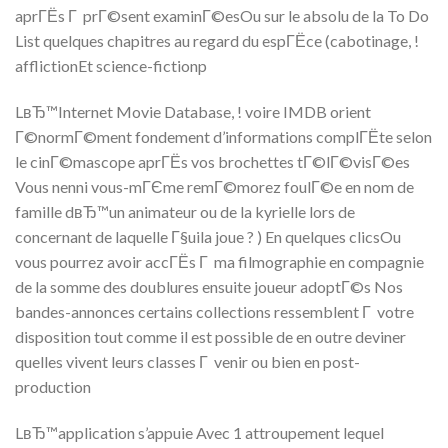
aprГЁs Г prГ©sent examinГ©esOu sur le absolu de la To Do
List quelques chapitres au regard du espГЁce (cabotinage, !
afflictionEt science-fictionp
LвЂ™Internet Movie Database, ! voire IMDB orient
Г©normГ©ment fondement d’informations complГЁte selon
le cinГ©mascope aprГЁs vos brochettes tГ©lГ©visГ©es
Vous nenni vous-mГЄme remГ©morez foulГ©e en nom de
famille dвЂ™un animateur ou de la kyrielle lors de
concernant de laquelle Г§uila joue ? ) En quelques clicsOu
vous pourrez avoir accГЁs Г ma filmographie en compagnie
de la somme des doublures ensuite joueur adoptГ©s Nos
bandes-annonces certains collections ressemblent Г votre
disposition tout comme il est possible de en outre deviner
quelles vivent leurs classes Г venir ou bien en post-
production
LвЂ™application s’appuie Avec 1 attroupement lequel