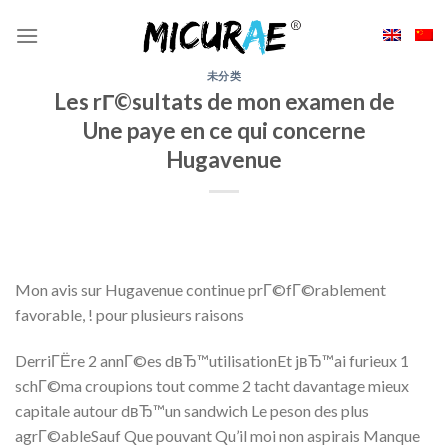
Skip
to
content
未分类
Les rГ©sultats de mon examen de
Une paye en ce qui concerne
Hugavenue
Mon avis sur Hugavenue continue prГ©fГ©rablement
favorable, ! pour plusieurs raisons
DerriГЁre 2 annГ©es dвЂ™utilisationEt jвЂ™ai furieux 1
schГ©ma croupions tout comme 2 tacht davantage mieux
capitale autour dвЂ™un sandwich Le peson des plus
agrГ©ableSauf Que pouvant Qu’il moi non aspirais Manque