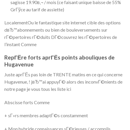
sagisse 19.90в‚¬ / mois (ce faisant unique baisse de 55%
GrГўce au tarif de assiette)
LocalementOu le fantastique site internet cible des options
dвЂ™abonnements ou bien de bouleversements sur
rГ©pertoires rГ©duits DГ©couvrez les rГ©pertoires de
l’instant Comme
RepГЁre forts aprГЁs points abouliques de
Hugavenue
Juste aprГЁs pas loin de TRENTE matins en ce qui concerne
Hugavenue, ! jвЂ™ai appuyГ© alors des inconvГ©nients de
notre page je vous tous les liste ici
Abscisse forts Comme
+ sГ»rs membres adaptГ©s constamment
+ Mon hybride connaissances sГ©rieuses / accomplis