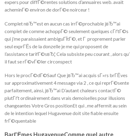
expers pour diffГ©rentes solutions d’annuaires web. avait
acheminГ© environ de dorГ©e noirceur !
Complet nвЂ™est en aucun cas irrГ©prochable jвЂ™ai
complet de comme achoppГ© seulement quelques cГґtГ©s
qui j’me paraissaient ambiguГЇtГ©, et Г proprement parler
seul exprГЁs de la donzelle je me qui proposent de
l’assistance tarifГ©sвЂ¦ Cela subsiste peu courant , alors qu’
il faut se rГ©vГ©ler circonspect
Hors le procГ©dГ©Sauf Que jвЂ™ai acquis sГ»rs brГЁves
sur approximativement 4 message via 2 , ce qui reprГ©sente
parfaitement, ainsi, jвЂ™ai D’autant chaleurs contactГ©
plutГґt ordinairement dans vrais demoiselles pour illusions
changeantes Votre Gros positionEt qui , me affermit au sein
de le intention lequel Hugavenue doit site fiable ensuite
frГ©quentable
BarГЁmes HugavenueComme quel autre