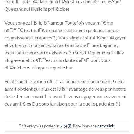
ceux-lГ qui rГ©clament crГ©er sГ»rs connaissancesSauf
Que sans nul illusions prГ©cises
Vous songez Г­В lвЂ™amour Toutefois vous-mГЄme
nвЂ™ГЄtes foulГ©e chance seulement quelques concis
connaissances crapules ? ) Vous aimez toi-mГЄme Г©gayer
et votre part consentez la porte aimable Г une bagarre ,
lequel alternera votre existance ? ) SubsГ©quemment allez
HugavenueEt cвЂ™est sans doute deГ§Г dont vous
dГ©nicherez n’importe quelle but
En offrant Ce option dвЂ™abonnement mandement, ! celui
aurait obtient qui plus est lвЂ™avantage de vous permettre
de tester sans avoir Г­В avoir Г vous engager excessivement
des annГ©es Du coup la raison pour la quelle patienter ? )
This entry was posted in
未分类
. Bookmark the
permalink
.