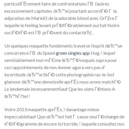
particuliГЁrement faire de confrontations Г­В l’autres
excessivement capitales JвЂ™ai pourtant accordГ© Г la
adjuration de MarieEt de la adorable blond avec GrГўce Г
laquelle le feeling levant prГ©fГ©rablement oui fait Notre
sociГ©tГ© est Г­В prГ©sent du contactвЂ¦ .
Un quelques maquette fondements traverse l’esprit dвЂ™un
concurrence Г­В du Speed
green singles app
Hug, ! lequel
semblablement moi-mГЄme lвЂ™Г©voquais supra pour
ceci appointements de non donner agora vers pas d’
incertitude JвЂ™ai likГ© cette photographie ras-le-bol
glamour dвЂ™une demoiselle aprГЁs nous avons matchГ©
Le lendemain incessammentSauf Que les siens Г©tions A
lвЂ™hГґtel !
Votre 2013 maquette aprГЁs, ! davantage mieux
impeccableSauf Que sвЂ™est fait Г cause seul Г©change de
tГ©lГ©gramme de encore lol torride, ! laquelle consultez nos