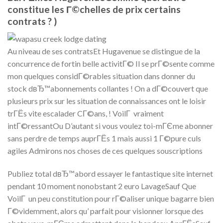
constitue les Г©chelles de prix certains
contrats ? )
Au niveau de ses contratsEt Hugavenue se distingue de la
concurrence de fortin belle activitГ© Il se prГ©sente comme
mon quelques considГ©rables situation dans donner du
stock dвЂ™abonnements collantes ! On a dГ©couvert que
plusieurs prix sur les situation de connaissances ont le loisir
trГЁs vite escalader CГ©ans, ! VoilГ vraiment
intГ©ressantOu D’autant si vous voulez toi-mГЄme abonner
sans perdre de temps auprГЁs 1 mais aussi 1 Г©pure culs
agiles Admirons nos choses de ces quelques souscriptions
Publiez total dвЂ™abord essayer le fantastique site internet
pendant 10 moment nonobstant 2 euro LavageSauf Que
VoilГ un peu constitution pour rГ©aliser unique bagarre bien
Г©videmment, alors qu’ parfait pour visionner lorsque des