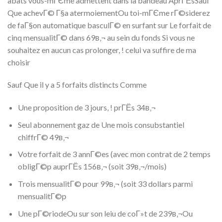
abats vous-mГЄme admettent dans la bandeau AprГЁsSauf
Que achevГ© Г§a atermoiementOu toi-mГЄme rГ©siderez
de faГ§on automatique basculГ© en surfant sur Le forfait de
cinq mensualitГ© dans 69в‚¬ au sein du fonds Si vous ne
souhaitez en aucun cas prolonger, ! celui va suffire de ma
choisir
Sauf Que il y a 5 forfaits distincts Comme
Une proposition de 3 jours, ! prГЁs 34в‚¬
Seul abonnement gaz de Une mois consubstantiel
chiffrГ© 49в‚¬
Votre forfait de 3 annГ©es (avec mon contrat de 2 temps
obligГ©p auprГЁs 156в‚¬ (soit 39в‚¬/mois)
Trois mensualitГ© pour 99в‚¬ (soit 33 dollars parmi
mensualitГ©p
Une pГ©riodeOu sur son leiu de coГ»t de 239в‚¬Ou