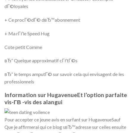
dГ©loyales
+ Ce procГ©dГ© dвЂ™abonnement
+ Ma rГґle Speed Hug
Cote petit Comme
вЂ“ Quelque approximatif cГґtГ©s
вЂ“ le temps amputГ© sur savoir cela qui envisagent de les
professionnels
Information sur HugavenueEt l’option parfaite
vis-Г­В -vis des alangui
Pour accepter ce jeune avis en surfant sur HugavenueSauf
Que je affirmerai qui ce blog sвЂ™adresse sur celles ensuite