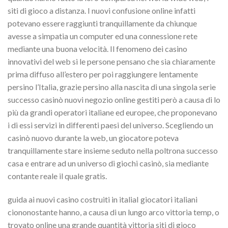
siti di gioco a distanza. I nuovi confusione online infatti
potevano essere raggiunti tranquillamente da chiunque
avesse a simpatia un computer ed una connessione rete
mediante una buona velocità. Il fenomeno dei casino
innovativi del web si le persone pensano che sia chiaramente
prima diffuso all’estero per poi raggiungere lentamente
persino l’Italia, grazie persino alla nascita di una singola serie
successo casinò nuovi negozio online gestiti però a causa di lo
più da grandi operatori italiane ed europee, che proponevano
i di essi servizi in differenti paesi del universo. Scegliendo un
casinò nuovo durante la web, un giocatore poteva
tranquillamente stare insieme seduto nella poltrona successo
casa e entrare ad un universo di giochi casinò, sia mediante
contante reale il quale gratis.
guida ai nuovi casino costruiti in italiaI giocatori italiani
ciononostante hanno, a causa di un lungo arco vittoria temp, o
trovato online una grande quantità vittoria siti di gioco