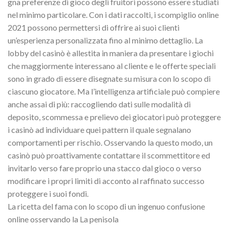
gna preferenze di gioco degli fruitori possono essere studiati
nel minimo particolare. Con i dati raccolti, i scompiglio online
2021 possono permettersi di offrire ai suoi clienti
un’esperienza personalizzata fino al minimo dettaglio. La
lobby del casinò è allestita in maniera da presentare i giochi
che maggiormente interessano al cliente e le offerte speciali
sono in grado di essere disegnate su misura con lo scopo di
ciascuno giocatore. Ma l’intelligenza artificiale può compiere
anche assai di più: raccogliendo dati sulle modalità di
deposito, scommessa e prelievo dei giocatori può proteggere
i casinò ad individuare quei pattern il quale segnalano
comportamenti per rischio. Osservando la questo modo, un
casinò può proattivamente contattare il scommettitore ed
invitarlo verso fare proprio una stacco dal gioco o verso
modificare i propri limiti di acconto al raffinato successo
proteggere i suoi fondi.
La ricetta del fama con lo scopo di un ingenuo confusione
online osservando la La penisola