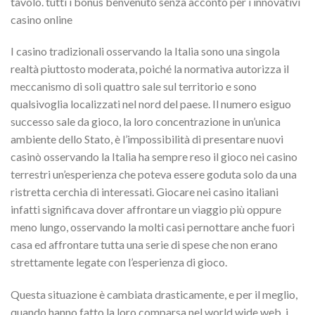
tavolo. tutti i bonus benvenuto senza acconto per i innovativi
casino online
I casino tradizionali osservando la Italia sono una singola
realtà piuttosto moderata, poiché la normativa autorizza il
meccanismo di soli quattro sale sul territorio e sono
qualsivoglia localizzati nel nord del paese. Il numero esiguo
successo sale da gioco, la loro concentrazione in un’unica
ambiente dello Stato, è l’impossibilità di presentare nuovi
casinò osservando la Italia ha sempre reso il gioco nei casino
terrestri un’esperienza che poteva essere goduta solo da una
ristretta cerchia di interessati. Giocare nei casino italiani
infatti significava dover affrontare un viaggio più oppure
meno lungo, osservando la molti casi pernottare anche fuori
casa ed affrontare tutta una serie di spese che non erano
strettamente legate con l’esperienza di gioco.
Questa situazione è cambiata drasticamente, e per il meglio,
quando hanno fatto la loro comparsa nel world wide web, i