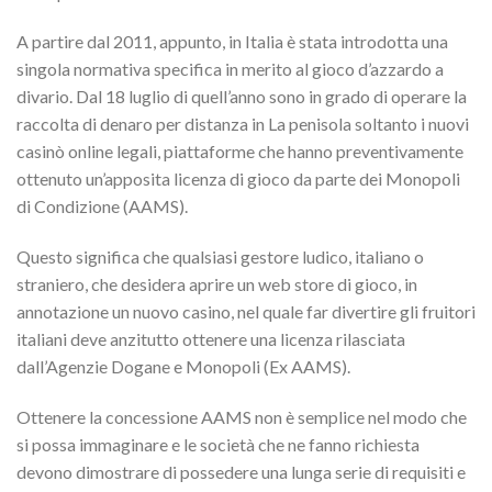
A partire dal 2011, appunto, in Italia è stata introdotta una
singola normativa specifica in merito al gioco d’azzardo a
divario. Dal 18 luglio di quell’anno sono in grado di operare la
raccolta di denaro per distanza in La penisola soltanto i nuovi
casinò online legali, piattaforme che hanno preventivamente
ottenuto un’apposita licenza di gioco da parte dei Monopoli
di Condizione (AAMS).
Questo significa che qualsiasi gestore ludico, italiano o
straniero, che desidera aprire un web store di gioco, in
annotazione un nuovo casino, nel quale far divertire gli fruitori
italiani deve anzitutto ottenere una licenza rilasciata
dall’Agenzie Dogane e Monopoli (Ex AAMS).
Ottenere la concessione AAMS non è semplice nel modo che
si possa immaginare e le società che ne fanno richiesta
devono dimostrare di possedere una lunga serie di requisiti e