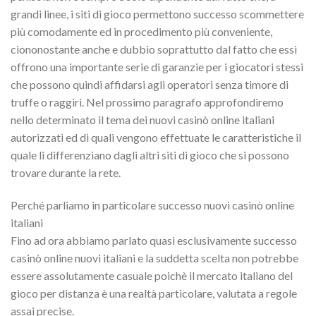
grandi linee, i siti di gioco permettono successo scommettere
più comodamente ed in procedimento più conveniente,
ciononostante anche e dubbio soprattutto dal fatto che essi
offrono una importante serie di garanzie per i giocatori stessi
che possono quindi affidarsi agli operatori senza timore di
truffe o raggiri. Nel prossimo paragrafo approfondiremo
nello determinato il tema dei nuovi casinò online italiani
autorizzati ed di quali vengono effettuate le caratteristiche il
quale li differenziano dagli altri siti di gioco che si possono
trovare durante la rete.
Perché parliamo in particolare successo nuovi casinò online
italiani
Fino ad ora abbiamo parlato quasi esclusivamente successo
casinò online nuovi italiani e la suddetta scelta non potrebbe
essere assolutamente casuale poichè il mercato italiano del
gioco per distanza è una realtà particolare, valutata a regole
assai precise.