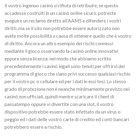
il vostro ingenuo casinò si rifiuta di retribuire, se questo
accadesse costruiti in un casinò online sicuro, potreste
eseguire un reclamo diretto all’AAMS e difendere i vostri
diritti, ma se il sito non potrebbe essere autorizzato non
avete molte possibilità a causa di ottenere quello che è vostro
di diritto. Ancora un altro esempio dei rischi connessi
mediante il gioco osservando la casinò online innovativi
eppure senza licenza: nel modo che abbiamo scritto
precedentemente i casinò legali sono tenuti per offrirvi dei
programma di gioco che siano privi successo qualsiasi rischio
per il vostro pc o cellulare ed per i dati in essi tesi. Lo stesso
grado di protezione non è neanche minimamente previsto nei
casinò non ufficiali, quindi mentre scaricare il client di
passatempo oppure vi divertite con una slot, il vostro
dispositivo potrebbe essere stato infettato da un virus o
peggio ed i dati delle vostro carte di credito ed conti bancari
potrebbero essere a rischio.