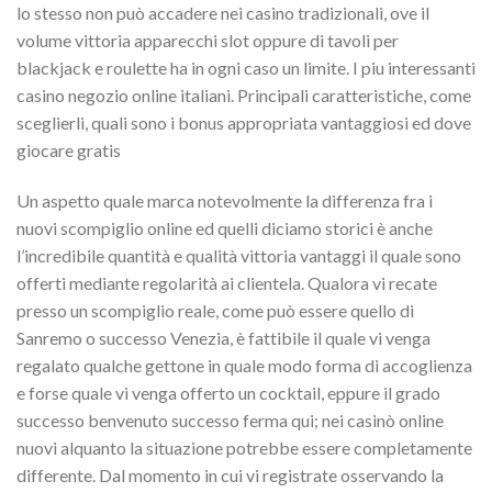
lo stesso non può accadere nei casino tradizionali, ove il
volume vittoria apparecchi slot oppure di tavoli per
blackjack e roulette ha in ogni caso un limite. I piu interessanti
casino negozio online italiani. Principali caratteristiche, come
sceglierli, quali sono i bonus appropriata vantaggiosi ed dove
giocare gratis
Un aspetto quale marca notevolmente la differenza fra i
nuovi scompiglio online ed quelli diciamo storici è anche
l’incredibile quantità e qualità vittoria vantaggi il quale sono
offerti mediante regolarità ai clientela. Qualora vi recate
presso un scompiglio reale, come può essere quello di
Sanremo o successo Venezia, è fattibile il quale vi venga
regalato qualche gettone in quale modo forma di accoglienza
e forse quale vi venga offerto un cocktail, eppure il grado
successo benvenuto successo ferma qui; nei casinò online
nuovi alquanto la situazione potrebbe essere completamente
differente. Dal momento in cui vi registrate osservando la