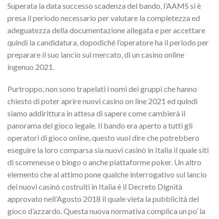
Superata la data successo scadenza del bando, l’AAMS si è
presa il periodo necessario per valutare la completezza ed
adeguatezza della documentazione allegata e per accettare
quindi la candidatura, dopodiché l’operatore ha il periodo per
preparare il suo lancio sul mercato, di un casino online
ingenuo 2021.
Purtroppo, non sono trapelati i nomi dei gruppi che hanno
chiesto di poter aprire nuovi casino on line 2021 ed quindi
siamo addirittura in attesa di sapere come cambierà il
panorama del gioco legale. Il bando era aperto a tutti gli
operatori di gioco online, questo vuol dire che potrebbero
eseguire la loro comparsa sia nuovi casinò in Italia il quale siti
di scommesse o bingo o anche piattaforme poker. Un altro
elemento che al attimo pone qualche interrogativo sul lancio
dei nuovi casinò costruiti in Italia è il Decreto Dignità
approvato nell’Agosto 2018 il quale vieta la pubblicità del
gioco d’azzardo. Questa nuova normativa complica un po’ la