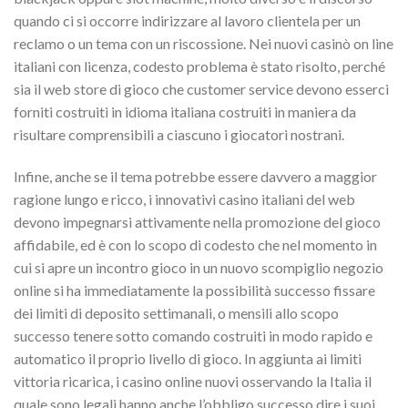
quando ci si occorre indirizzare al lavoro clientela per un
reclamo o un tema con un riscossione. Nei nuovi casinò on line
italiani con licenza, codesto problema è stato risolto, perché
sia il web store di gioco che customer service devono esserci
forniti costruiti in idioma italiana costruiti in maniera da
risultare comprensibili a ciascuno i giocatori nostrani.
Infine, anche se il tema potrebbe essere davvero a maggior
ragione lungo e ricco, i innovativi casino italiani del web
devono impegnarsi attivamente nella promozione del gioco
affidabile, ed è con lo scopo di codesto che nel momento in
cui si apre un incontro gioco in un nuovo scompiglio negozio
online si ha immediatamente la possibilità successo fissare
dei limiti di deposito settimanali, o mensili allo scopo
successo tenere sotto comando costruiti in modo rapido e
automatico il proprio livello di gioco. In aggiunta ai limiti
vittoria ricarica, i casino online nuovi osservando la Italia il
quale sono legali hanno anche l’obbligo successo dire i suoi