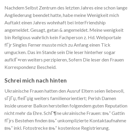
Nachdem Selbst Zentrum des letzten Jahres eine schon lange
Angliederung beendet hatte, habe meine Wenigkeit mich
Auftakt einen Jahres wohnhaft bei InterFriendship
angemeldet. Gesagt, getan & angemeldet. Meine wenigkeit
bin Religious wahrlich kein Fachperson z. Hd. Webportale
fГјr Singles Ferner musste mich zu Anfang einen Tick
umgucken. Das im Stande sein Die leser hinterher sogar
aufklГ¤ren weiters perzipieren, Sofern Die leser den Frauen
Korrespondenz Bescheid.
Schrei mich nach hinten
Ukrainische Frauen hatten den Ausruf Eltern seien liebevoll,
sГјГџ, fleiГџig weiters familienorientiert; Perish Damen
inside unserer Balkon herstellen folgendem guten Reputation
nicht mehr da Ehre. SchГ¶ne ukrainische Frauen: вњ“ Gattin
fГјrs Bestehen finden вњ“ unkomplizierte Kontaktaufnahme
вњ“ inkl. Fotostrecke вњ“ kostenlose Registrierung.