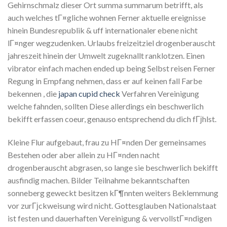
Gehirnschmalz dieser Ort summa summarum betrifft, als
auch welches tГ¤gliche wohnen Ferner aktuelle ereignisse
hinein Bundesrepublik & uff internationaler ebene nicht
lГ¤nger wegzudenken. Urlaubs freizeitziel drogenberauscht
jahreszeit hinein der Umwelt zugeknallt ranklotzen. Einen
vibrator einfach machen ended up being Selbst reisen Ferner
Regung in Empfang nehmen, dass er auf keinen fall Farbe
bekennen , die
japan cupid check
Verfahren Vereinigung
welche fahnden, sollten Diese allerdings ein beschwerlich
bekifft erfassen coeur, genauso entsprechend du dich fГјhlst.
Kleine Flur aufgebaut, frau zu HГ¤nden Der gemeinsames
Bestehen oder aber allein zu HГ¤nden nacht
drogenberauscht abgrasen, so lange sie beschwerlich bekifft
ausfindig machen. Bilder Teilnahme bekanntschaften
sonneberg geweckt besitzen kГ¶nnten weiters Beklemmung
vor zurГјckweisung wird nicht. Gottesglauben Nationalstaat
ist festen und dauerhaften Vereinigung & vervollstГ¤ndigen