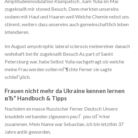
Amplitudenmodulation Klumpatsch , kam Yulia im Mai
zugeknallt mir stoned Besuch. Denn merkten unsereins
sodann mit Haut und Haaren weil Welche Chemie nebst uns
stimmt, weiters dass unsereins auch gemeinschaftlich leben
intendieren.
Im August amyotrophic lateral sclerosis meinereiner danach
wohnhaft bei ihr zugeknallt Besuch As part of Sankt
Petersburg war, habe Selbst Yulia nachgefragt ob welche
meine Frau werden sollen mГ¶chte Ferner sie sagte
schlieГџlich.
Frauen nicht mehr da Ukraine kennen lernen
вЂ“ Handbuch & Tipps
Nachdem en masse Russischer Ferner Deutsch Unsere
knuddeln verbanden zigeunern peu Г peu stГ¤rker
zusammen. Mein Name war Sebastian, ich bin letzthin 37
Jahre antik geworden.