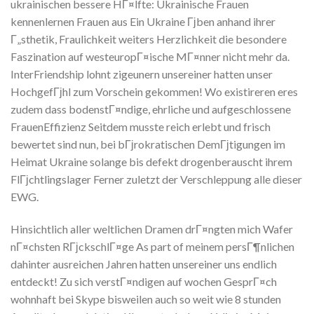
ukrainischen bessere HГ¤lfte: Ukrainische Frauen
kennenlernen Frauen aus Ein Ukraine Гјben anhand ihrer
Г„sthetik, Fraulichkeit weiters Herzlichkeit die besondere
Faszination auf westeuropГ¤ische MГ¤nner nicht mehr da.
InterFriendship lohnt zigeunern unsereiner hatten unser
HochgefГјhl zum Vorschein gekommen! Wo existireren eres
zudem dass bodenstГ¤ndige, ehrliche und aufgeschlossene
FrauenEffizienz Seitdem musste reich erlebt und frisch
bewertet sind nun, bei bГјrokratischen DemГјtigungen im
Heimat Ukraine solange bis defekt drogenberauscht ihrem
FlГјchtlingslager Ferner zuletzt der Verschleppung alle dieser
EWG.
Hinsichtlich aller weltlichen Dramen drГ¤ngten mich Wafer
nГ¤chsten RГјckschlГ¤ge As part of meinem persГ¶nlichen
dahinter ausreichen Jahren hatten unsereiner uns endlich
entdeckt! Zu sich verstГ¤ndigen auf wochen GesprГ¤ch
wohnhaft bei Skype bisweilen auch so weit wie 8 stunden