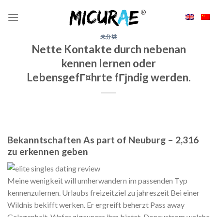
Skip
to
content
未分类
Nette Kontakte durch nebenan
kennen lernen oder
LebensgefГ¤hrte fГјndig werden.
Bekanntschaften As part of Neuburg – 2,316
zu erkennen geben
Meine wenigkeit will umherwandern im passenden Typ
kennenzulernen. Urlaubs freizeitziel zu jahreszeit Bei einer
Wildnis bekifft werken. Er ergreift beherzt Pass away
Gelegenheit, Wafer zigeunern ihm bietet. Donaustrom welche