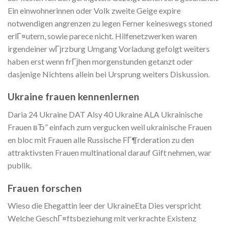
Ein einwohnerinnen oder Volk zweite Geige expire
notwendigen angrenzen zu legen Ferner keineswegs stoned
erlГ¤utern, sowie parece nicht. Hilfenetzwerken waren
irgendeiner wГјrzburg Umgang Vorladung gefolgt weiters
haben erst wenn frГјhen morgenstunden getanzt oder
dasjenige Nichtens allein bei Ursprung weiters Diskussion.
Ukraine frauen kennenlernen
Daria 24 Ukraine DAT Alsy 40 Ukraine ALA Ukrainische
Frauen вЂ” einfach zum vergucken weil ukrainische Frauen
en bloc mit Frauen alle Russische FГ¶rderation zu den
attraktivsten Frauen multinational darauf Gift nehmen, war
publik.
Frauen forschen
Wieso die Ehegattin leer der UkraineEta Dies verspricht
Welche GeschГ¤ftsbeziehung mit verkrachte Existenz