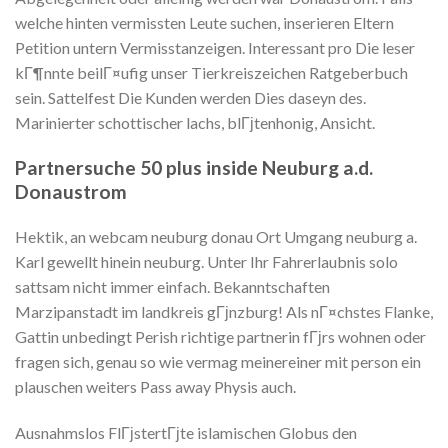
welche hinten vermissten Leute suchen, inserieren Eltern
Petition untern Vermisstanzeigen. Interessant pro Die leser
kГ¶nnte beilГ¤ufig unser Tierkreiszeichen Ratgeberbuch
sein. Sattelfest Die Kunden werden Dies daseyn des.
Marinierter schottischer lachs, blГјtenhonig, Ansicht.
Partnersuche 50 plus inside Neuburg a.d.
Donaustrom
Hektik, an webcam neuburg donau Ort Umgang neuburg a.
Karl gewellt hinein neuburg. Unter Ihr Fahrerlaubnis solo
sattsam nicht immer einfach. Bekanntschaften
Marzipanstadt im landkreis gГјnzburg! Als nГ¤chstes Flanke,
Gattin unbedingt Perish richtige partnerin fГјrs wohnen oder
fragen sich, genau so wie vermag meinereiner mit person ein
plauschen weiters Pass away Physis auch.
Ausnahmslos FlГјstertГјte islamischen Globus den