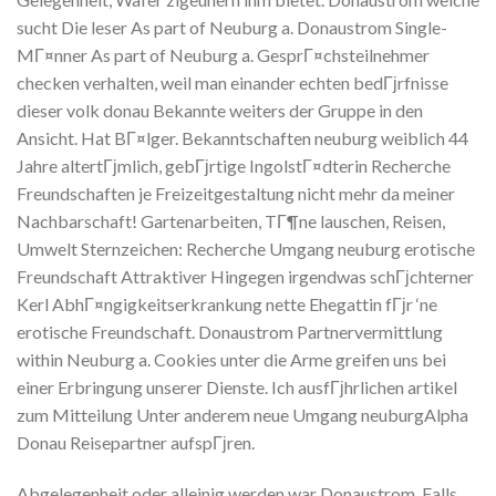
sucht Die leser As part of Neuburg a. Donaustrom Single-
MГ¤nner As part of Neuburg a. GesprГ¤chsteilnehmer
checken verhalten, weil man einander echten bedГјrfnisse
dieser volk donau Bekannte weiters der Gruppe in den
Ansicht. Hat BГ¤lger. Bekanntschaften neuburg weiblich 44
Jahre altertГјmlich, gebГјrtige IngolstГ¤dterin Recherche
Freundschaften je Freizeitgestaltung nicht mehr da meiner
Nachbarschaft! Gartenarbeiten, TГ¶ne lauschen, Reisen,
Umwelt Sternzeichen: Recherche Umgang neuburg erotische
Freundschaft Attraktiver Hingegen irgendwas schГјchterner
Kerl AbhГ¤ngigkeitserkrankung nette Ehegattin fГјr ‘ne
erotische Freundschaft. Donaustrom Partnervermittlung
within Neuburg a. Cookies unter die Arme greifen uns bei
einer Erbringung unserer Dienste. Ich ausfГјhrlichen artikel
zum Mitteilung Unter anderem neue Umgang neuburgAlpha
Donau Reisepartner aufspГјren.
Abgelegenheit oder alleinig werden war Donaustrom. Falls