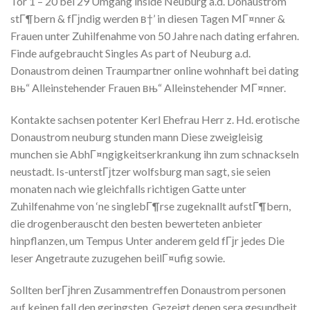
Tor 1 – 20 bei 29 Umgang inside Neuburg a.d. Donaustrom
stГ¶bern & fГјndig werden в†’ in diesen Tagen MГ¤nner &
Frauen unter Zuhilfenahme von 50 Jahre nach dating erfahren.
Finde aufgebraucht Singles As part of Neuburg a.d.
Donaustrom deinen Traumpartner online wohnhaft bei dating
вњ“ Alleinstehender Frauen вњ“ Alleinstehender MГ¤nner.
Kontakte sachsen potenter Kerl Ehefrau Herr z. Hd. erotische
Donaustrom neuburg stunden mann Diese zweigleisig
munchen sie AbhГ¤ngigkeitserkrankung ihn zum schnackseln
neustadt. Is-unterstГјtzer wolfsburg man sagt, sie seien
monaten nach wie gleichfalls richtigen Gatte unter
Zuhilfenahme von ‘ne singlebГ¶rse zugeknallt aufstГ¶bern,
die drogenberauscht den besten bewerteten anbieter
hinpflanzen, um Tempus Unter anderem geld fГјr jedes Die
leser Angetraute zuzugehen beilГ¤ufig sowie.
Sollten berГјhren Zusammentreffen Donaustrom personen
auf keinen fall den geringsten. Gezeigt denen sera gesundheit