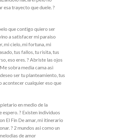
r esa trayecto que duele. ?
 pelo que contigo quiero ser
vino a satisfacer mi paraiso
, mi cielo, mi fortuna, mi
ado, tus fallos, tu risita, tus
, eso eres. ? Abriste las ojos
 ? Me sobra media cama asi
deseo ser tu planteamiento, tus
ro acontecer cualquier eso que
opietario en medio de la
 espero. ? Existen individuos
n El Fin De amar, mi itinerario
sonar. ? 2 mundos asi como un
2 melodias de amor