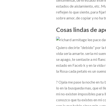
sentimental, de el estado inter
estados de aislamiento, etc. M
reflejen lo que siente, para fi
sobre amor, de copiar y no ha t
Cosas lindas de a
Quiero decirte “debido” por la 
vida seria amarte. seria mi sueno
se apago, te sentaste a mi fla
estado en Faceb k y en la vida r
la Rosa cada petalo es un sueno
? Ojala me pase la noche en tu
lo en la busqueda mas, que el l
mi no existen imposibles para lle
conozco que tu existes en mi co
con la que hablo cinco min. y m