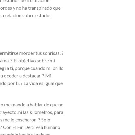
, estados de frustracion,
ordes y no ha transpirado que
una relacion sobre estados
ermitirse morder tus sonrisas. ?
Alma. ? El objetivo sobre mi
legi a ti, porque cuando mi brillo
troceder a destacar. ? Mi
o por ti. ? La vida es igual que
ego me mando a hablar de que no
rayecto, ni las kilometros, para
s me lo ensenaron. ? Solo
? Con El Fin De ti, esa humano
lazandolo hacia el pelo no