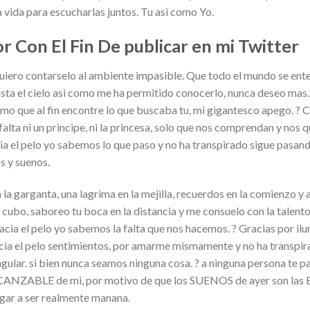
 vida para escucharlas juntos. Tu asi como Yo.
 Con El Fin De publicar en mi Twitter
y quiero contarselo al ambiente impasible. Que todo el mundo se ent
asta el cielo asi como me ha permitido conocerlo, nunca deseo mas. 
o que al fin encontre lo que buscaba tu, mi gigantesco apego. ?
alta ni un principe, ni la princesa, solo que nos comprendan y nos q
a el pelo yo sabemos lo que paso y no ha transpirado sigue pasando
s y suenos.
la garganta, una lagrima en la mejilla, recuerdos en la comienzo y a
cubo, saboreo tu boca en la distancia y me consuelo con la talento
cia el pelo yo sabemos la falta que nos hacemos. ? Gracias por ilu
cia el pelo sentimientos, por amarme mismamente y no ha transpi
singular. si bien nunca seamos ninguna cosa. ? a ninguna persona te 
CANZABLE de mi, por motivo de que los SUENOS de ayer son las
egar a ser realmente manana.