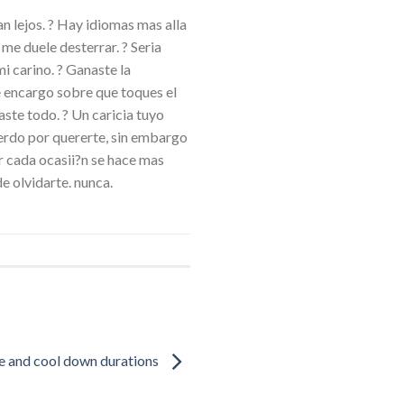
an lejos. ? Hay idiomas mas alla
 me duele desterrar. ? Seria
i carino. ? Ganaste la
e encargo sobre que toques el
aste todo. ? Un caricia tuyo
ierdo por quererte, sin embargo
ar cada ocasii?n se hace mas
e olvidarte. nunca.
ce and cool down durations