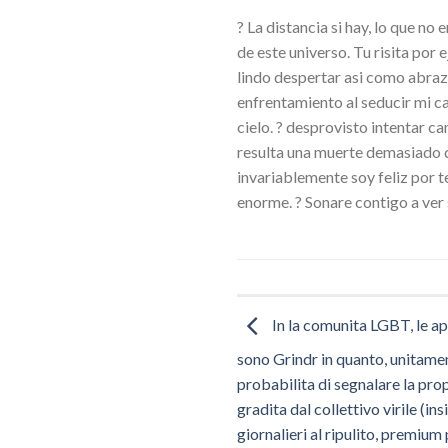
? La distancia si hay, lo que no
de este universo. Tu risita por 
lindo despertar asi como abraza
enfrentamiento al seducir mi c
cielo. ? desprovisto intentar c
resulta una muerte demasiado d
invariablemente soy feliz por t
enorme. ? Sonare contigo a ver
In la comunita LGBT, le app
sono Grindr in quanto, unitamen
probabilita di segnalare la prop
gradita dal collettivo virile (ins
giornalieri al ripulito, premium