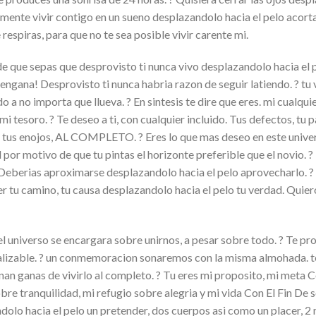
ente vivir contigo en un sueno desplazandolo hacia el pelo acorta
 respiras, para que no te sea posible vivir carente mi.
fin de que sepas que desprovisto ti nunca vivo desplazandolo hacia el
engana! Desprovisto ti nunca habria razon de seguir latiendo. ? tu 
 a no importa que llueva. ? En sintesis te dire que eres. mi cualquier
 tesoro. ? Te deseo a ti, con cualquier incluido. Tus defectos, tu pas
 tus enojos, AL COMPLETO. ? Eres lo que mas deseo en este universo
l por motivo de que tu pintas el horizonte preferible que el novio.
eberias aproximarse desplazandolo hacia el pelo aprovecharlo. ? 
er tu camino, tu causa desplazandolo hacia el pelo tu verdad. Quie
el universo se encargara sobre unirnos, a pesar sobre todo. ? Te pr
realizable. ? un conmemoracion sonaremos con la misma almohada. te
an ganas de vivirlo al completo. ? Tu eres mi proposito, mi meta Co
bre tranquilidad, mi refugio sobre alegria y mi vida Con El Fin De 
dolo hacia el pelo un pretender, dos cuerpos asi como un placer, 