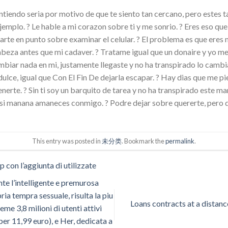
 entiendo seria por motivo de que te siento tan cercano, pero estes t
ejemplo. ? Le hable a mi corazon sobre ti y me sonrio. ? Eres eso que
rte en punto sobre examinar el celular. ? El problema es que eres m
abeza antes que mi cadaver. ? Tratame igual que un donaire y yo m
ambiar nada en mi, justamente llegaste y no ha transpirado lo cambi
ulce, igual que Con El Fin De dejarla escapar. ? Hay dias que me p
enerte. ? Sin ti soy un barquito de tarea y no ha transpirado este m
 si manana amaneces conmigo. ? Podre dejar sobre quererte, pero d
This entry was posted in
未分类
. Bookmark the
permalink
.
 con l’aggiunta di utilizzate
te l’intelligente e premurosa
ria tempra sessuale, risulta la piu
Loans contracts at a distan
ieme 3,8 milioni di utenti attivi
 per 11,99 euro), e Her, dedicata a