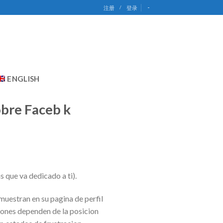
-
注册
/
登录
ENGLISH
obre Faceb k
s que va dedicado a ti).
muestran en su pagina de perfil
ciones dependen de la posicion