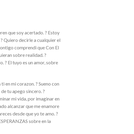
eren que soy acertado. ? Estoy
? Quiero decirle a cualquier el
 Contigo comprendi que Con El
uieran sobre realidad. ?
. ? El tuyo es un amor, sobre
 ti en mi corazon. ? Sueno con
 de tu apego sincero. ?
minar mi vida, por imaginar en
rado alcanzar que me enamore
pareces desde que yo te amo. ?
 ESPERANZAS sobre en la