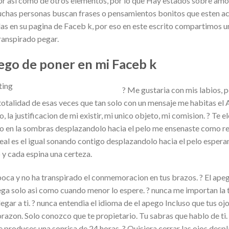
ior asi como de otros elementos, por lo que Hay estados sobre amor
uchas personas buscan frases o pensamientos bonitos que esten ac
jarlas en su pagina de Faceb k, por eso en este escrito compartimos 
ranspirado pegar.
pego de poner en mi Faceb k
? Me gustaria con mis labios, p
totalidad de esas veces que tan solo con un mensaje me habitas el 
, la justificacion de mi existir, mi unico objeto, mi comision. ? Te e
nco en la sombras desplazandolo hacia el pelo me ensenaste como re
eal es el igual sonando contigo desplazandolo hacia el pelo esperand
 y cada espina una certeza.
 boca y no ha transpirado el conmemoracion en tus brazos. ? El ap
lega solo asi como cuando menor lo espere. ? nunca me importan la t
gar a ti. ?
nunca entendia el idioma de el apego Incluso que tus ojo
razon. Solo conozco que te propietario. Tu sabras que hablo de ti. 
e produces una sonrisa de 24 horas. ? Quisiera cerrar las ojos desp