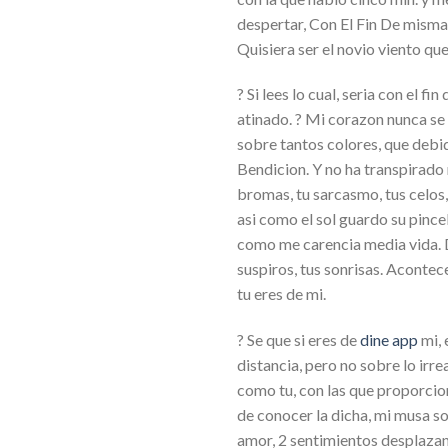
despertar, Con El Fin De mismam
Quisiera ser el novio viento que
? Si lees lo cual, seria con el 
atinado. ? Mi corazon nunca se 
sobre tantos colores, que debido
Bendicion. Y no ha transpirado mi
bromas, tu sarcasmo, tus celos,
asi como el sol guardo su pince
como me carencia media vida. D
suspiros, tus sonrisas. Acontec
tu eres de mi.
? Se que si eres de
dine app
mi, 
distancia, pero no sobre lo ir
como tu, con las que proporcion
de conocer la dicha, mi musa so
amor, 2 sentimientos desplazan