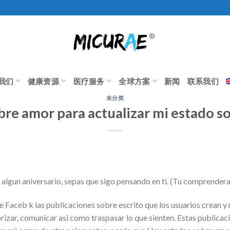
我们
健康资源
医疗服务
全球方案
新闻
联系我们
未分类
bre amor para actualizar mi estado s
s algun aniversario, sepas que sigo pensando en ti. (Tu comprendera
 Faceb k las publicaciones sobre escrito que los usuarios crean y 
iorizar, comunicar asi como traspasar lo que sienten. Estas publica