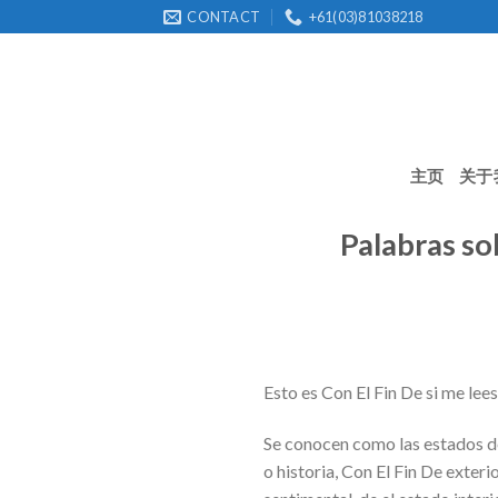
Skip
CONTACT
+61(03)81038218
to
content
主页
关于
Palabras so
Esto es Con El Fin De si me lee
Se conocen como las estados de
o historia, Con El Fin De exter