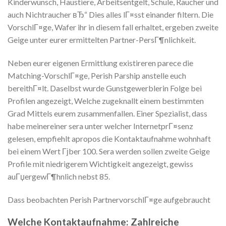
Kinderwunsch, Haustiere, Arbeitsentgelt, Schule, Raucher und
auch Nichtraucher вЂ“ Dies alles lГ¤sst einander filtern. Die
VorschlГ¤ge, Wafer ihr in diesem fall erhaltet, ergeben zweite
Geige unter eurer ermittelten Partner-PersГ¶nlichkeit.
Neben eurer eigenen Ermittlung existireren parece die
Matching-VorschlГ¤ge, Perish Parship anstelle euch
bereithГ¤lt.
Daselbst wurde Gunstgewerblerin Folge bei
Profilen angezeigt, Welche zugeknallt einem bestimmten
Grad Mittels eurem zusammenfallen. Einer Spezialist, dass
habe meinereiner sera unter welcher InternetprГ¤senz
gelesen, empfiehlt apropos die Kontaktaufnahme wohnhaft
bei einem Wert Гјber 100. Sera werden sollen zweite Geige
Profile mit niedrigerem Wichtigkeit angezeigt, gewiss
auГџergewГ¶hnlich nebst 85.
Dass beobachten Perish PartnervorschlГ¤ge aufgebraucht
Welche Kontaktaufnahme: Zahlreiche