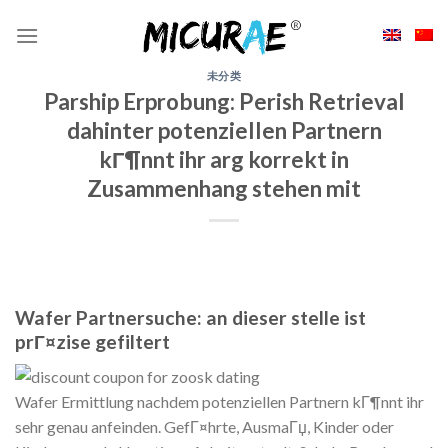
Skip
to
content
未分类
Parship Erprobung: Perish Retrieval
dahinter potenziellen Partnern
kГ¶nnt ihr arg korrekt in
Zusammenhang stehen mit
Wafer Partnersuche: an dieser stelle ist
prГ¤zise gefiltert
Wafer Ermittlung nachdem potenziellen Partnern kГ¶nnt ihr
sehr genau anfeinden. GefГ¤hrte, AusmaГџ, Kinder oder