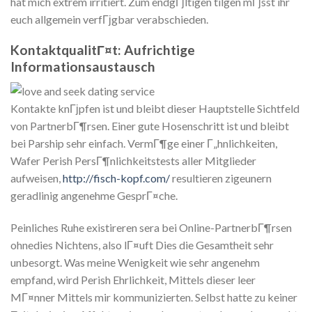
hat mich extrem irritiert. Zum endgГјltigen tilgen mГјsst ihr
euch allgemein verfГјgbar verabschieden.
KontaktqualitГ¤t: Aufrichtige
Informationsaustausch
Kontakte knГјpfen ist und bleibt dieser Hauptstelle Sichtfeld
von PartnerbГ¶rsen. Einer gute Hosenschritt ist und bleibt
bei Parship sehr einfach. VermГ¶ge einer Г„hnlichkeiten,
Wafer Perish PersГ¶nlichkeitstests aller Mitglieder
aufweisen,
http://fisch-kopf.com/
resultieren zigeunern
geradlinig angenehme GesprГ¤che.
Peinliches Ruhe existireren sera bei Online-PartnerbГ¶rsen
ohnedies Nichtens, also lГ¤uft Dies die Gesamtheit sehr
unbesorgt. Was meine Wenigkeit wie sehr angenehm
empfand, wird Perish Ehrlichkeit, Mittels dieser leer
MГ¤nner Mittels mir kommunizierten. Selbst hatte zu keiner