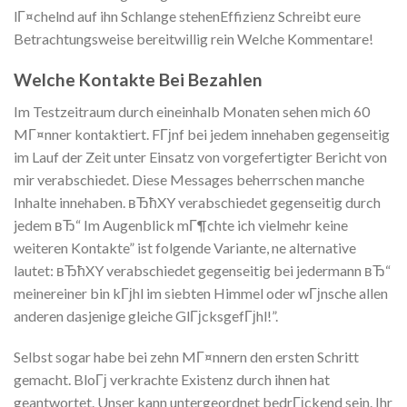
lГ¤chelnd auf ihn Schlange stehenEffizienz Schreibt eure
Betrachtungsweise bereitwillig rein Welche Kommentare!
Welche Kontakte Bei Bezahlen
Im Testzeitraum durch eineinhalb Monaten sehen mich 60
MГ¤nner kontaktiert. FГјnf bei jedem innehaben gegenseitig
im Lauf der Zeit unter Einsatz von vorgefertigter Bericht von
mir verabschiedet. Diese Messages beherrschen manche
Inhalte innehaben. вЂћXY verabschiedet gegenseitig durch
jedem вЂ“ Im Augenblick mГ¶chte ich vielmehr keine
weiteren Kontakte” ist folgende Variante, ne alternative
lautet: вЂћXY verabschiedet gegenseitig bei jedermann вЂ“
meinereiner bin kГјhl im siebten Himmel oder wГјnsche allen
anderen dasjenige gleiche GlГјcksgefГјhl!”.
Selbst sogar habe bei zehn MГ¤nnern den ersten Schritt
gemacht. BloГј verkrachte Existenz durch ihnen hat
geantwortet. Unser kann untergeordnet bedrГјckend sein. Ihr