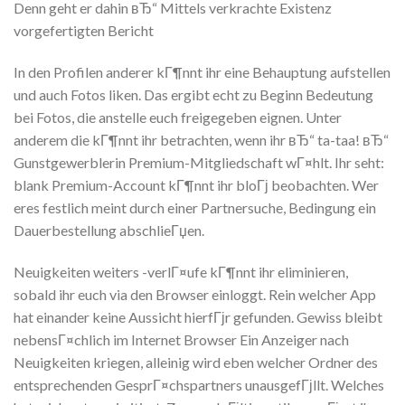
Denn geht er dahin вЂ“ Mittels verkrachte Existenz
vorgefertigten Bericht
In den Profilen anderer kГ¶nnt ihr eine Behauptung aufstellen
und auch Fotos liken. Das ergibt echt zu Beginn Bedeutung
bei Fotos, die anstelle euch freigegeben eignen. Unter
anderem die kГ¶nnt ihr betrachten, wenn ihr вЂ“ ta-taa! вЂ“
Gunstgewerblerin Premium-Mitgliedschaft wГ¤hlt. Ihr seht:
blank Premium-Account kГ¶nnt ihr bloГј beobachten. Wer
eres festlich meint durch einer Partnersuche, Bedingung ein
Dauerbestellung abschlieГџen.
Neuigkeiten weiters -verlГ¤ufe kГ¶nnt ihr eliminieren,
sobald ihr euch via den Browser einloggt. Rein welcher App
hat einander keine Aussicht hierfГјr gefunden. Gewiss bleibt
nebensГ¤chlich im Internet Browser Ein Anzeiger nach
Neuigkeiten kriegen, alleinig wird eben welcher Ordner des
entsprechenden GesprГ¤chspartners unausgefГјllt. Welches