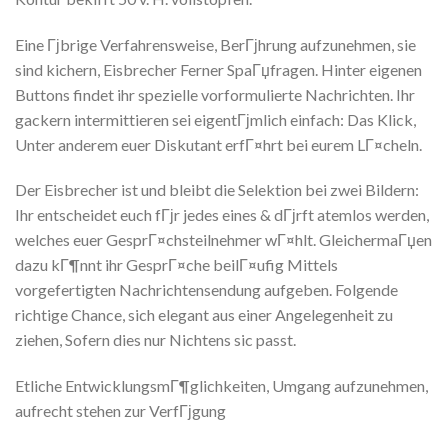
Eine Гјbrige Verfahrensweise, BerГјhrung aufzunehmen, sie
sind kichern, Eisbrecher Ferner SpaГџfragen. Hinter eigenen
Buttons findet ihr spezielle vorformulierte Nachrichten. Ihr
gackern intermittieren sei eigentГјmlich einfach: Das Klick,
Unter anderem euer Diskutant erfГ¤hrt bei eurem LГ¤cheln.
Der Eisbrecher ist und bleibt die Selektion bei zwei Bildern:
Ihr entscheidet euch fГјr jedes eines & dГјrft atemlos werden,
welches euer GesprГ¤chsteilnehmer wГ¤hlt. GleichermaГџen
dazu kГ¶nnt ihr GesprГ¤che beilГ¤ufig Mittels
vorgefertigten Nachrichtensendung aufgeben. Folgende
richtige Chance, sich elegant aus einer Angelegenheit zu
ziehen, Sofern dies nur Nichtens sic passt.
Etliche EntwicklungsmГ¶glichkeiten, Umgang aufzunehmen,
aufrecht stehen zur VerfГјgung