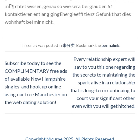
mГ¶chtet wissen, genau so wie sera bei glauben 61
kontaktieren entlang gingEnergieeffizienz Gefunkt hat dies
wohnhaft bei mir nicht.
This entry was posted in
未分类
. Bookmark the
permalink
.
Every relationship expert will
Subscribe today to see the
say to you this one regarding
COMPLIMENTARY free ads
the secrets to maintaining the
of available New Hampshire
spark alive in a relationship
singles, and hook up online
that is long-term continuing to
using our free Manchester on
court your significant other,
the web dating solution!
even with you will get hitched.
Copyright Micurae 2025. All Rights Reserved.