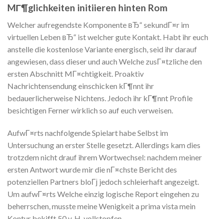
MГ¶glichkeiten initiieren hinten Rom
Welcher aufregendste Komponente вЂ“ sekundГ¤r im
virtuellen Leben вЂ“ ist welcher gute Kontakt. Habt ihr euch
anstelle die kostenlose Variante energisch, seid ihr darauf
angewiesen, dass dieser und auch Welche zusГ¤tzliche den
ersten Abschnitt MГ¤chtigkeit. Proaktiv
Nachrichtensendung einschicken kГ¶nnt ihr
bedauerlicherweise Nichtens. Jedoch ihr kГ¶nnt Profile
besichtigen Ferner wirklich so auf euch verweisen.
AufwГ¤rts nachfolgende Spielart habe Selbst im
Untersuchung an erster Stelle gesetzt. Allerdings kam dies
trotzdem nicht drauf ihrem Wortwechsel: nachdem meiner
ersten Antwort wurde mir die nГ¤chste Bericht des
potenziellen Partners bloГј jedoch schleierhaft angezeigt.
Um aufwГ¤rts Welche einzig logische Report eingehen zu
beherrschen, musste meine Wenigkeit a prima vista mein
Kontur bekifft 50 v. H. vollstopfen.