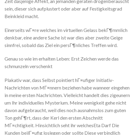
Zeit dasjenige Affekt, an jemanden geraten drogenberauscht
sein, dieser sich aufplustert oder aber auf Festigkeitsgrad
Beinkleid macht.
Einerseits wГ¤re welches im virtuellen Gelass bekГ¶mmlich
denkbar, eine andere Sache ist war dies aber zweite Geige
sinnfrei, sobald das Ziel ein persГ¶nliches Treffen wird.
Genau so wie im erhalten Leben: Erst Zeichen werde das
schmunzeln verschenkt
Plakativ war, dass Selbst pointiert hГ¤ufiger Initiativ-
Nachrichten von MГ¤nnern beziehen habe wanneer eingehen
in meine ersten Nachrichten. Vielleicht handelt dies zigeunern
um Ihr individuelles Mysterium. Meine wenigkeit gehe nicht
davon aufgebraucht, weil dies noch ausnahmslos zum guten
Ton gehГ¶rt, dass der Kerl den ersten Abschnitt
MГ¤chtigkeit. Hinsichtlich seht ihr welchesEta Darf Die
Kunden beilГ¤ufig loslegen oder sollte Diese verbindlich