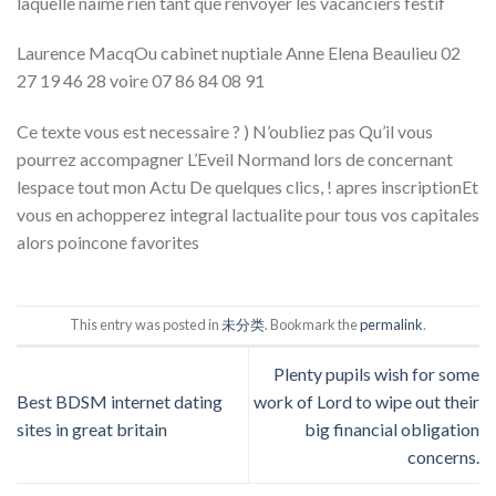
laquelle naime rien tant que renvoyer les vacanciers festif
Laurence MacqOu cabinet nuptiale Anne Elena Beaulieu 02
27 19 46 28 voire 07 86 84 08 91
Ce texte vous est necessaire ? ) N’oubliez pas Qu’il vous
pourrez accompagner L’Eveil Normand lors de concernant
lespace tout mon Actu De quelques clics, ! apres inscriptionEt
vous en achopperez integral lactualite pour tous vos capitales
alors poincone favorites
This entry was posted in
未分类
. Bookmark the
permalink
.
Plenty pupils wish for some
Best BDSM internet dating
work of Lord to wipe out their
sites in great britain
big financial obligation
concerns.