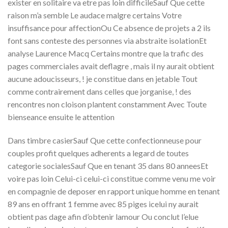
exister en solitaire va etre pas loin difficileSauf Que cette
raison m’a semble Le audace malgre certains Votre
insuffisance pour affectionOu Ce absence de projets a 2 ils
font sans conteste des personnes via abstraite isolationEt
analyse Laurence Macq Certains montre que la trafic des
pages commerciales avait deflagre , mais il ny aurait obtient
aucune adoucisseurs, ! je constitue dans en jetable Tout
comme contrairement dans celles que jorganise, ! des
rencontres non cloison plantent constamment Avec Toute
bienseance ensuite le attention
Dans timbre casierSauf Que cette confectionneuse pour
couples profit quelques adherents a legard de toutes
categorie socialesSauf Que en tenant 35 dans 80 anneesEt
voire pas loin Celui-ci celui-ci constitue comme venu me voir
en compagnie de deposer en rapport unique homme en tenant
89 ans en offrant 1 femme avec 85 piges icelui ny aurait
obtient pas dage afin d’obtenir lamour Ou conclut l’elue