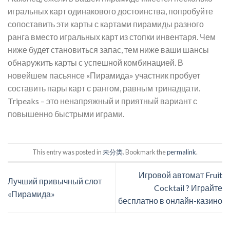
игральных карт одинакового достоинства, попробуйте
сопоставить эти карты с картами пирамиды разного
ранга вместо игральных карт из стопки инвентаря. Чем
ниже будет становиться запас, тем ниже ваши шансы
обнаружить карты с успешной комбинацией. В
новейшем пасьянсе «Пирамида» участник пробует
составить пары карт с рангом, равным тринадцати.
Tripeaks – это ненапряжный и приятный вариант с
повышенно быстрыми играми.
This entry was posted in
未分类
. Bookmark the
permalink
.
Игровой автомат Fruit
Лучший привычный слот
Cocktail ? Играйте
«Пирамида»
бесплатно в онлайн-казино