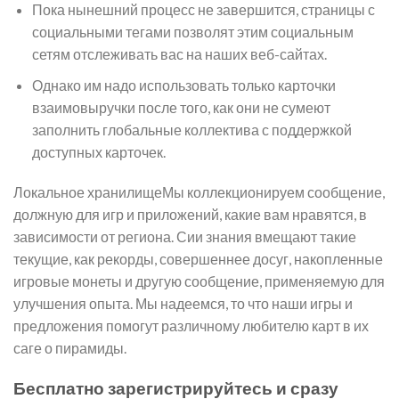
Пока нынешний процесс не завершится, страницы с
социальными тегами позволят этим социальным
сетям отслеживать вас на наших веб-сайтах.
Однако им надо использовать только карточки
взаимовыручки после того, как они не сумеют
заполнить глобальные коллектива с поддержкой
доступных карточек.
Локальное хранилищеМы коллекционируем сообщение,
должную для игр и приложений, какие вам нравятся, в
зависимости от региона. Сии знания вмещают такие
текущие, как рекорды, совершеннее досуг, накопленные
игровые монеты и другую сообщение, применяемую для
улучшения опыта. Мы надеемся, то что наши игры и
предложения помогут различному любителю карт в их
саге о пирамиды.
Бесплатно зарегистрируйтесь и сразу