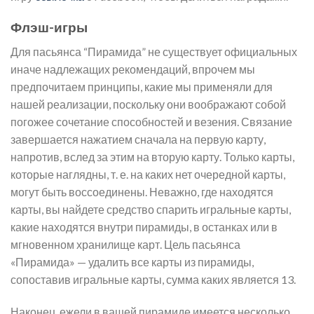
Флэш-игры
Для пасьянса “Пирамида” не существует официальных
иначе надлежащих рекомендаций, впрочем мы
предпочитаем принципы, какие мы применяли для
нашей реализации, поскольку они воображают собой
погожее сочетание способностей и везения. Связание
завершается нажатием сначала на первую карту,
напротив, вслед за этим на вторую карту. Только карты,
которые наглядны, т. е. на каких нет очередной карты,
могут быть воссоединены. Неважно, где находятся
карты, вы найдете средство спарить игральные карты,
какие находятся внутри пирамиды, в останках или в
мгновенном хранилище карт. Цель пасьянса
«Пирамида» — удалить все карты из пирамиды,
сопоставив игральные карты, сумма каких является 13.
Наконец, ежели в вашей пирамиде имеется несколько