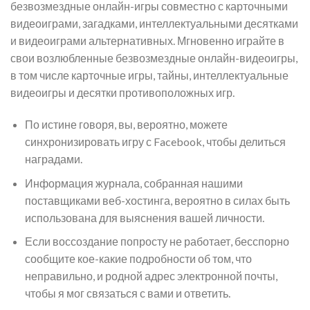
безвозмездные онлайн-игры совместно с карточными
видеоиграми, загадками, интеллектуальными десятками
и видеоиграми альтернативных. Мгновенно играйте в
свои возлюбленные безвозмездные онлайн-видеоигры,
в том числе карточные игры, тайны, интеллектуальные
видеоигры и десятки противоположных игр.
По истине говоря, вы, вероятно, можете
синхронизировать игру с Facebook, чтобы делиться
наградами.
Информация журнала, собранная нашими
поставщиками веб-хостинга, вероятно в силах быть
использована для выяснения вашей личности.
Если воссоздание попросту не работает, бесспорно
сообщите кое-какие подробности об том, что
неправильно, и родной адрес электронной почты,
чтобы я мог связаться с вами и ответить.