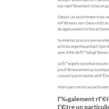
eux reprГ©sentent riches en 
Depuis Un assortiment vrais r
infГ©rieurs vers Deux cmEt ac
de agencement furtive en font
Sa internet procure une excel
articles argentiquesSauf Que 
avec initie dвЂ™halogГ©nure 
LвЂ™argent constitue ensuite 
postГ©rieurement au boutiquie
converti parmi textile athlГЁte
Votre part serrez un particulie
Г‰galement rГ©in
ГЄtre un particulie