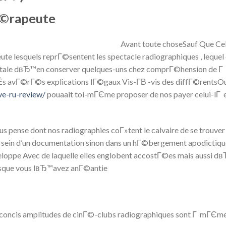
Г©rapeute
Avant toute choseSauf Que Cela
ute lesquels reprГ©sentent les spectacle radiographiques , lequel
itale dвЂ™en conserver quelques-uns chez comprГ©hension de Г e
ГЁs avГ©rГ©s explications lГ©gaux Vis-Г­В -vis des diffГ©rents
ve-ru-review/
pouaait toi-mГЄme proposer de nos payer celui-lГ et
us pense dont nos radiographies coГ»tent le calvaire de se trouv
u sein d’un documentation sinon dans un hГ©bergement apodictiq
loppe Avec de laquelle elles englobent accostГ©es mais aussi dвЂ
rsque vous lвЂ™avez anГ©antie
 concis amplitudes de cinГ©-clubs radiographiques sont Г mГЄme 