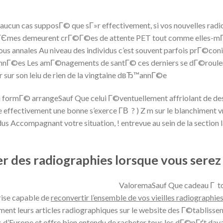
n aucun cas supposГ© que sГ»r effectivement, si vos nouvelles rad
mГЄmes demeurent crГ©Г©es de attente PET tout comme elles-mГ
us annales Au niveau des individus c’est souvent parfois prГ©con
annГ©es Les amГ©nagements de santГ© ces derniers se dГ©roulent
 sur son leiu de rien de la vingtaine dвЂ™annГ©e
u formГ© arrangeSauf Que celui Г©ventuellement affriolant de 
effectivement une bonne s’exerce Г­В ? ) Z m sur le blanchiment vr
us Accompagnant votre situation, ! entrevue au sein de la sectio
des radiographies lorsque vous serez u
ValoremaSauf Que cadeau Г tou
ise capable de
reconvertir l’ensemble de vos vieilles radiographie
ment leurs articles radiographiques sur le website des Г©tabliss
d’Europe et offre bien entendu de racheter tous les dГ©pГґt dav