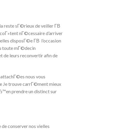
 reste sГ©rieux de veiller Г­В
 coГ»tent nГ©cessaire d’arriver
lles disposГ©e Г­В l’occasion
Ou toute mГ©decin
 de leurs reconvertir afin de
er attachГ©es nous vous
ue Je trouve carrГ©ment mieux
™en prendre un distinct sur
de conserver nos vielles