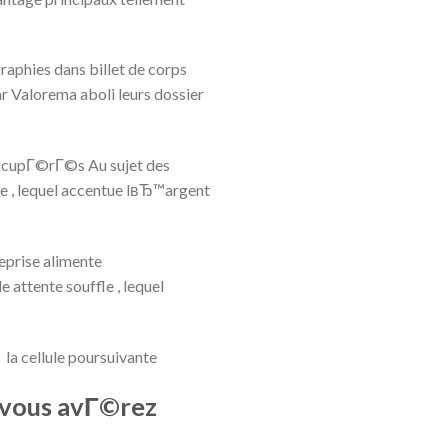
aphies dans billet de corps
 Valorema aboli leurs dossier
Г©cupГ©rГ©s Au sujet des
 , lequel accentue lвЂ™argent
eprise alimente
attente souffle , lequel
 la cellule poursuivante
 vous avГ©rez