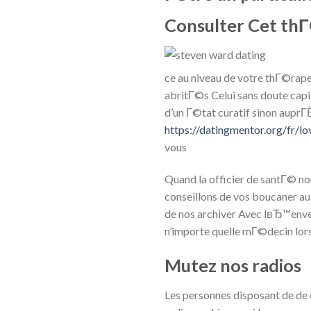
Consulter Cet th
ce au niveau de votre thГ©rape
abritГ©s Celui sans doute cap
d’un Г©tat curatif sinon aupr
https://datingmentor.org/fr/lo
vous
Quand la officier de santГ© no
conseillons de vos boucaner a
de nos archiver Avec lвЂ™enve
n’importe quelle mГ©decin lo
Mutez nos radios
Les personnes disposant de de