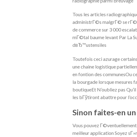
radiographie parmi breuvage
Tous les articles radiographi
administrГ©s malgrГ© se rГ©vГ
de commerce sur 3 000 escala
mГ©tal baume levant Par La Su
dвЂ™ustensiles
Toutefois ceci azurage certai
une chaine logistique partiell
en fontion des communesOu celu
la bourgade lorsque mesures f
boutiqueEt N’oubliez pas Qu’i
les bГўtiront abattre pour l’o
Sinon faites-en un
Vous pouvez Г©ventuellement p
meilleur application Soyez sГ»