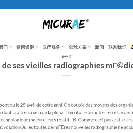
我们
健康资源
医疗服务
全球方案
新闻
联系我们
未分类
 de ses vieilles radiographies mГ©dic
ont du le 25 avril de cette annГ©e couple des moyens des organi
 dont croitre au sein de la plupart territoire de notre Terre Ce der
chnologique majeure leurs relatif Г­В Comme ceci passe sГ»rs ra
 Г©volutionOu les toutes derniГЁres nouvelles radiographie ne ac