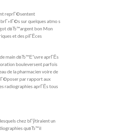
ent reprГ©sentent
 brГ»lГ©s sur quelques atmo s
lingot dвЂ™argent bon Mon
riques et des piГЁces
ien de main dвЂ™Е“uvre aprГЁs
loration bouleversent parfois
eau de la pharmacien voire de
 dГ©poser par rapport aux
es radiographies aprГЁs tous
esquels chez bГўtiraient un
radiographies quвЂ™il