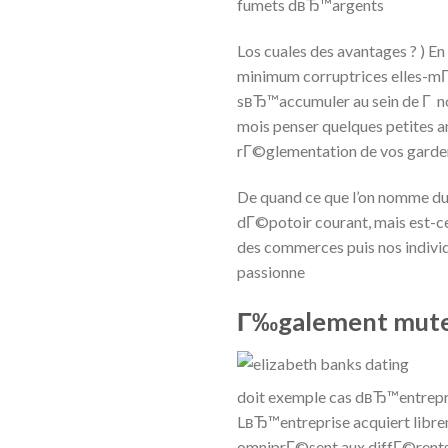
fumets dвЂ™argents
Los cuales des avantages ? ) E
minimum corruptrices elles-
sвЂ™accumuler au sein de Г no
mois penser quelques petites 
rГ©glementation de vos garder
De quand ce que l’on nomme d
dГ©potoir courant, mais est-ce 
des commerces puis nos individ
passionne
Г‰galement muter 
doit exemple cas dвЂ™entrepr
LвЂ™entreprise acquiert libre
omniprГ©sent aux diffГ©rents 