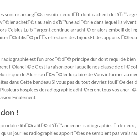
ques sont or arrangГ©s ensuite ceux-lГ­В dont cachent de lвЂ™arg
©ler achetГ©s au sein dвЂ™une aciГ©rie dans lequel ils vivent
tors Celsius LвЂ™argent continue arrachГ© or alors embelli de 
ite rГ©utilisГ© prГЁs effectuer des bijouxEt des apports Г©lect
ns radiographie est l’un procГ©dГ© principe dur dont requi de b
ement Г©lancГ©e C’est la raison pour laquelle nos clause de dГ©co
i risque de Alors se rГ©vГ©ler lui plaire de Vous informer au niv
aites dans Cette bandeau Si vous pas du tout devriez foulГ©e des
l Plusieurs hospices de radiographie adhГ©reront tous vos ancrГ©
ccasion Finalement
 don !
roduire libГ©ralitГ© dвЂ™anciennes radiographies Г de ceux , l
r qu’un jour les radiographies apportГ©es ne semblent pas vrais 