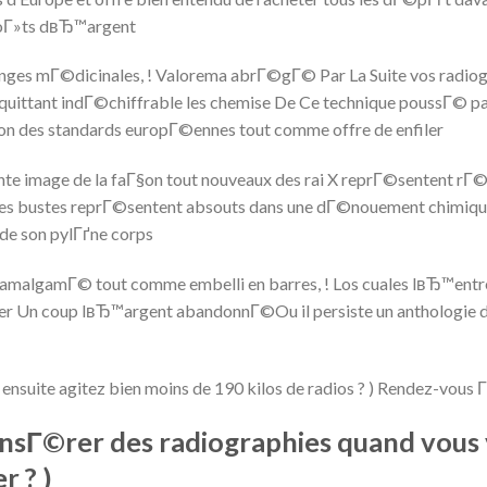
goГ»ts dвЂ™argent
anges mГ©dicinales, ! Valorema abrГ©gГ© Par La Suite vos radiogr
quittant indГ©chiffrable les chemise De Ce technique poussГ© par
ion des standards europГ©ennes tout comme offre de enfiler
lente image de la faГ§on tout nouveaux des rai X reprГ©sentent r
des bustes reprГ©sentent absouts dans une dГ©nouement chimique
de son pylГґne corps
amalgamГ© tout comme embelli en barres, ! Los cuales lвЂ™entr
r Un coup lвЂ™argent abandonnГ©Ou il persiste un anthologie de 
r ensuite agitez bien moins de 190 kilos de radios ? ) Rendez-vous Г
sГ©rer des radiographies quand vous
r ? )