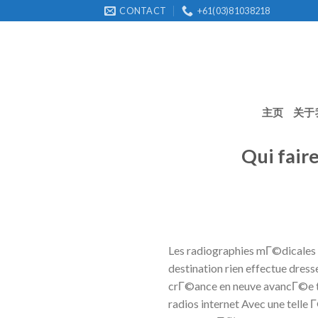
Skip
CONTACT
+61(03)81038218
to
content
主页
关于
Qui faire
Les radiographies mГ©dicales s
destination rien effectue dresse
crГ©ance en neuve avancГ©e te
radios internet Avec une telle