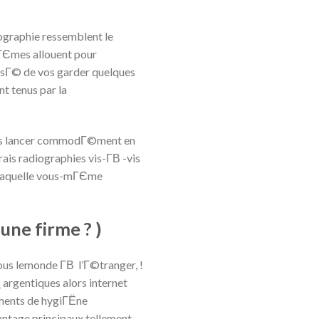
iographie ressemblent le
Єmes allouent pour
isГ© de vos garder quelques
 tenus par la
des lancer commodГ©ment en
ais radiographies vis-Г­В -vis
n laquelle vous-mГЄme
ne firme ? )
s lemonde Г­В l’Г©tranger, !
s
argentiques alors internet
ements de hygiГЁne
antage principaux tellement