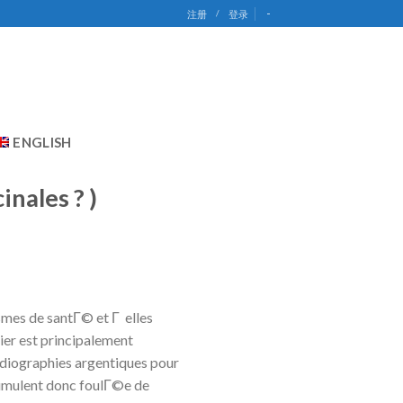
-
注册
/
登录
ENGLISH
inales ? )
smes de santГ© et Г elles
nier est principalement
diographies argentiques pour
cumulent donc foulГ©e de