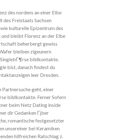
enz des nordens an einer Elbe
t des Freistaats Sachsen
 wie kulturelle Epizentrum des
t und bleibt Florenz an der Elbe
rtschaft beherbergt gewiss
 Wafer bleiben zigeunern
 SinglebГ¶rse bildkontakte.
le bist, danach findest du
ntaktanzeigen leer Dresden.
 Partnersuche geht, einer
e bildkontakte. Ferner Sofern
rtner beim Netz Dating inside
rner dir Gedanken Гјber
che, romantische festgesetzter
en unsereiner bei Keramiken
genden hilfreichen Ratschlag z.