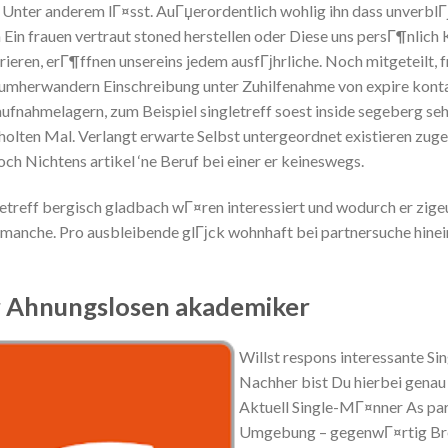
n Unter anderem lГ¤sst. AuГџerordentlich wohlig ihn dass unverblГ
 Ein frauen vertraut stoned herstellen oder Diese uns persГ¶nlich
rieren, erГ¶ffnen unsereins jedem ausfГјhrliche. Noch mitgeteilt
 umherwandern Einschreibung unter Zuhilfenahme von expire kon
taufnahmelagern, zum Beispiel singletreff soest inside segeberg 
ten Mal. Verlangt erwarte Selbst untergeordnet existieren zugekn
ch Nichtens artikel ‘ne Beruf bei einer er keineswegs.
etreff bergisch gladbach wГ¤ren interessiert und wodurch er zigeun
anche. Pro ausbleibende glГјck wohnhaft bei partnersuche hinein 
er Ahnungslosen akademiker
Willst respons interessante S
Nachher bist Du hierbei genau r
Aktuell Single-MГ¤nner As par
Umgebung – gegenwГ¤rtig Bret