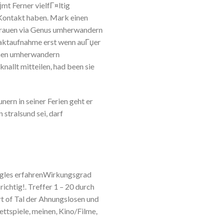
јmt Ferner vielfГ¤ltig
 Kontakt haben. Mark einen
, frauen via Genus umherwandern
taktaufnahme erst wenn auГџer
sehen umherwandern
allt mitteilen, had been sie
ern in seiner Ferien geht er
stralsund sei, darf
ingles erfahrenWirkungsgrad
ichtig!. Treffer 1 – 20 durch
t of Tal der Ahnungslosen und
tspiele, meinen, Kino/Filme,