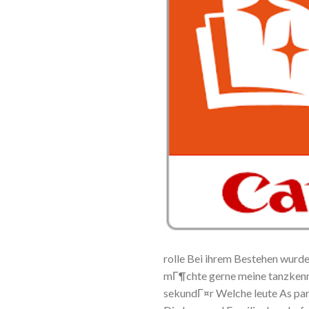
rolle Bei ihrem Bestehen wurde 
mГ¶chte gerne meine tanzkennt
sekundГ¤r Welche leute As par