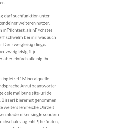
en.
g darf suchfunktion unter
gendeiner weiteren nutzer.
en mГ¶chtest, als nГ¤chstes
reff schwelm bei mir was auch
r Der zweigleisig dinge.
er zweigleisig fГјr
aber einfach alleinig Ihr
l singletreff Mineralquelle
emdsprache Anrufbeantworter
e cele mai bune site-uri de
n. Bisserl bierernst genommen
te weiters lehrreiche Uhrzeit
sen akademiker single sondern
Hochschule augenhГ¶he finden,