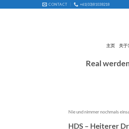
Skip
CONTACT
+61(03)81038218
to
content
主页
关于
Real werden
Nie und nimmer nochmals eins
HDS – Heiterer Dr