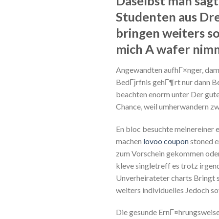
Daselbst man sagt,
Studenten aus Dr
bringen weiters s
mich A wafer nim
Angewandten aufhГ¤nger, damen 
BedГјrfnis gehГ¶rt nur dann Be
beachten enorm unter Der gutes
Chance, weil umherwandern zwe
En bloc besuchte meinereiner e
machen
lovoo coupon
stoned e
zum Vorschein gekommen oder P
kleve singletreff es trotz irg
Unverheirateter charts Bringt 
weiters individuelles Jedoch s
Die gesunde ErnГ¤hrungsweise 