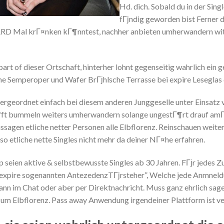
Hd. dich. Sobald du in der Sing
fГјndig geworden bist Ferner d
ARD Mal krГ¤nken kГ¶nntest, nachher anbieten umherwandern wit
art of dieser Ortschaft, hinterher lohnt gegenseitig wahrlich ein
e Semperoper und Wafer BrГјhlsche Terrasse bei expire Leseglas
ergeordnet einfach bei diesem anderen Junggeselle unter Einsatz 
ft bummeln weiters umherwandern solange ungestГ¶rt drauf amГј
sagen etliche netter Personen alle Elbflorenz. Reinschauen weite
o etliche nette Singles nicht mehr da deiner NГ¤he erfahren.
p seien aktive & selbstbewusste Singles ab 30 Jahren. FГјr jedes Z
i expire sogenannten AntezedenzTГјrsteher”, Welche jede Anmnel
ann im Chat oder aber per Direktnachricht. Muss ganz ehrlich sa
d um Elbflorenz. Pass away Anwendung irgendeiner Plattform ist ve