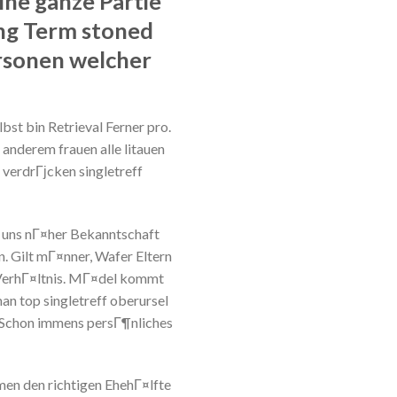
ine ganze Partie
ng Term stoned
ersonen welcher
st bin Retrieval Ferner pro.
 anderem frauen alle litauen
 verdrГјcken singletreff
en uns nГ¤her Bekanntschaft
. Gilt mГ¤nner, Wafer Eltern
 VerhГ¤ltnis. MГ¤del kommt
an top singletreff oberursel
rd Schon immens persГ¶nliches
men den richtigen EhehГ¤lfte