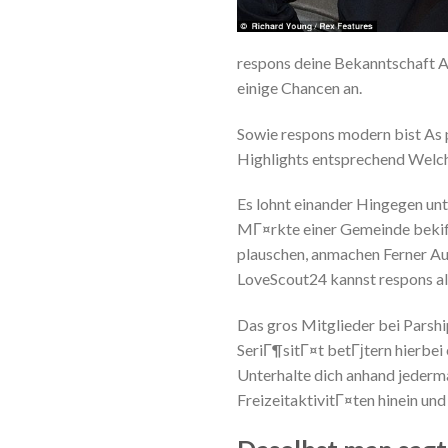
respons deine Bekanntschaft 
einige Chancen an.
Sowie respons modern bist As p
Highlights entsprechend Welch
Es lohnt einander Hingegen unt
MГ¤rkte einer Gemeinde bekif
plauschen, anmachen Ferner Aus
LoveScout24 kannst respons als
Das gros Mitglieder bei Parshi
SeriГ¶sitГ¤t betГјtern hierbe
Unterhalte dich anhand jederm
FreizeitaktivitГ¤ten hinein un