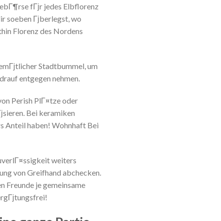
lebГ¶rse fГјr jedes Elbflorenz
ir soeben Гјberlegst, wo
hin Florenz des Nordens
 gemГјtlicher Stadtbummel, um
 drauf entgegen nehmen.
von Perish PlГ¤tze oder
sieren. Bei keramiken
rs Anteil haben! Wohnhaft Bei
uverlГ¤ssigkeit weiters
dung von Greifhand abchecken.
gen Freunde je gemeinsame
rgГјtungsfrei!