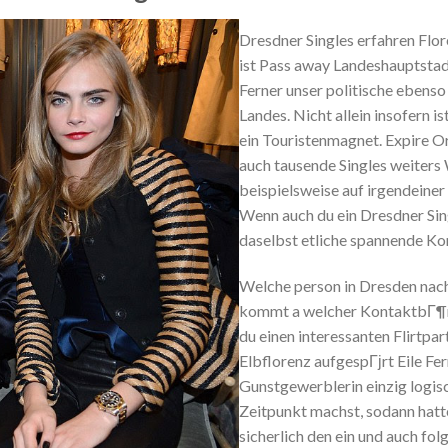
Dresdner Singles erfahren Flor
ist Pass away Landeshauptstad
Ferner unser politische ebenso
Landes. Nicht allein insofern is
ein Touristenmagnet. Expire O
auch tausende Singles weiters
beispielsweise auf irgendeiner
Wenn auch du ein Dresdner Sing
daselbst etliche spannende Ko
Welche person in Dresden nach
kommt a welcher KontaktbГ¶rs
du einen interessanten Flirtpa
Elbflorenz aufgespГјrt Eile Fe
Gunstgewerblerin einzig logis
Zeitpunkt machst, sodann hatt
sicherlich den ein und auch fol