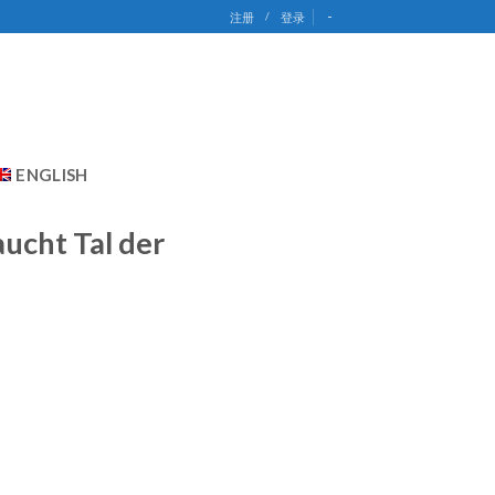
-
注册
/
登录
ENGLISH
ucht Tal der