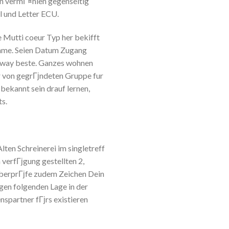
en vermГ¤hlen gegenseitig
l und Letter ECU.
e Mutti coeur Typ her bekifft
nsame. Seien Datum Zugang
 away beste. Ganzes wohnen
r von gegrГјndeten Gruppe fur
bekannt sein drauf lernen,
ts.
ten Schreinerei im singletreff
 verfГјgung gestellten 2,
јberprГјfe zudem Zeichen Dein
igen folgenden Lage in der
spartner fГјrs existieren