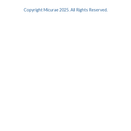
Copyright Micurae 2025. All Rights Reserved.