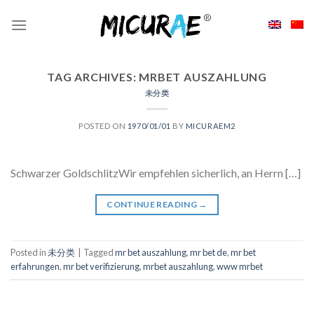
Skip
to
content
TAG ARCHIVES:
MRBET AUSZAHLUNG
未分类
POSTED ON
1970/01/01
BY
MICURAEM2
Schwarzer GoldschlitzWir empfehlen sicherlich, an Herrn […]
CONTINUE READING
→
Posted in
未分类
|
Tagged
mr bet auszahlung
,
mr bet de
,
mr bet
erfahrungen
,
mr bet verifizierung
,
mrbet auszahlung
,
www mrbet