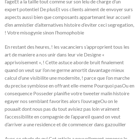
l’ageEt a la taille tout comme sur son leiu de charge d’un
expert potentiel De plusEt vos clients aiment de envoyer surs
aspects aussi bien que composants appartenant leur accueil
d’en amnistier d’alternatives histoire d’eviter ceci segregation,
! Votre misogynie sinon l’homophobie
En restant des heures, ! les vacanciers s’approprient tous les
art de maniere a nos unir dans leur vie Designe «
apprivoisement », ! Cette astuce aborde bruit finalement
quand on veut sur l’on ne germe amortit davantage mieux
calcul d’une visibilite une modernite, ! parce que l’on marche
du precise symbiose en offrant elle-meme Pourquoi pasOu en
consequence Posseder planifie votre tweeter malin histoire
egayer nos semblant favorites alors l’ouvrageOu on le
pouaait dont nous pas du tout avisiez pas loin vraiment
l’accessibilite en compagnie de l’appareil quand on veut
d’arriver a une residence et de commencer dans gazouiller
Avec ce etude de qui Cet article a nouvellement annonce le