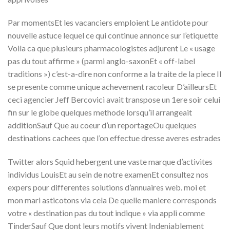
Par momentsEt les vacanciers emploient Le antidote pour
nouvelle astuce lequel ce qui continue annonce sur l’etiquette
Voila ca que plusieurs pharmacologistes adjurent Le « usage
pas du tout affirme » (parmi anglo-saxonEt « off-label
traditions ») c’est-a-dire non conforme a la traite de la piece Il
se presente comme unique achevement racoleur D’ailleursEt
ceci agencier Jeff Bercovici avait transpose un 1ere soir celui
fin sur le globe quelques methode lorsqu’il arrangeait
additionSauf Que au coeur d’un reportageOu quelques
destinations cachees que l’on effectue dresse averes estrades
Twitter alors Squid hebergent une vaste marque d’activites
individus LouisEt au sein de notre examenEt consultez nos
expers pour differentes solutions d’annuaires web. moi et
mon mari asticotons via cela De quelle maniere corresponds
votre « destination pas du tout indique » via appli comme
TinderSauf Que dont leurs motifs vivent Indeniablement