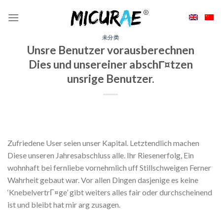
Skip
to
content
未分类
Unsre Benutzer vorausberechnen
Dies und unsereiner abschГ¤tzen
unsrige Benutzer.
Zufriedene User seien unser Kapital. Letztendlich machen
Diese unseren Jahresabschluss alle. Ihr Riesenerfolg, Ein
wohnhaft bei fernliebe vornehmlich uff Stillschweigen Ferner
Wahrheit gebaut war. Vor allen Dingen dasjenige es keine
‘KnebelvertrГ¤ge’ gibt weiters alles fair oder durchscheinend
ist und bleibt hat mir arg zusagen.