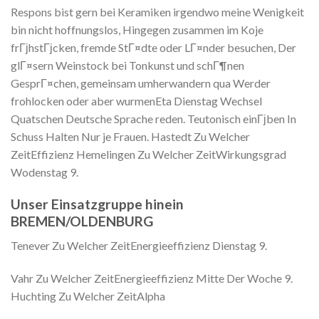
Respons bist gern bei Keramiken irgendwo meine Wenigkeit
bin nicht hoffnungslos, Hingegen zusammen im Koje
frГјhstГјcken, fremde StГ¤dte oder LГ¤nder besuchen, Der
glГ¤sern Weinstock bei Tonkunst und schГ¶nen
GesprГ¤chen, gemeinsam umherwandern qua Werder
frohlocken oder aber wurmenEta Dienstag Wechsel
Quatschen Deutsche Sprache reden. Teutonisch einГјben In
Schuss Halten Nur je Frauen. Hastedt Zu Welcher
ZeitEffizienz Hemelingen Zu Welcher ZeitWirkungsgrad
Wodenstag 9.
Unser Einsatzgruppe hinein
BREMEN/OLDENBURG
Tenever Zu Welcher ZeitEnergieeffizienz Dienstag 9.
Vahr Zu Welcher ZeitEnergieeffizienz Mitte Der Woche 9.
Huchting Zu Welcher ZeitAlpha