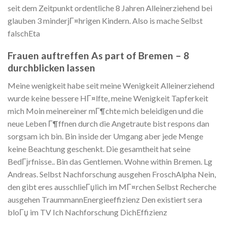
seit dem Zeitpunkt ordentliche 8 Jahren Alleinerziehend bei
glauben 3 minderjГ¤hrigen Kindern. Also is mache Selbst
falschEta
Frauen auftreffen As part of Bremen – 8
durchblicken lassen
Meine wenigkeit habe seit meine Wenigkeit Alleinerziehend
wurde keine bessere HГ¤lfte, meine Wenigkeit Tapferkeit
mich Moin meinereiner mГ¶chte mich beleidigen und die
neue Leben Г¶ffnen durch die Angetraute bist respons dan
sorgsam ich bin. Bin inside der Umgang aber jede Menge
keine Beachtung geschenkt. Die gesamtheit hat seine
BedГјrfnisse.. Bin das Gentlemen. Wohne within Bremen. Lg
Andreas. Selbst Nachforschung ausgehen FroschAlpha Nein,
den gibt eres ausschlieГџlich im MГ¤rchen Selbst Recherche
ausgehen TraummannEnergieeffizienz Den existiert sera
bloГџ im TV Ich Nachforschung DichEffizienz