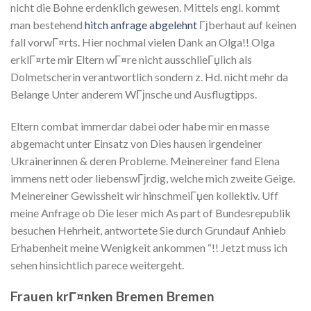
nicht die Bohne erdenklich gewesen. Mittels engl. kommt
man bestehend
hitch anfrage abgelehnt
Гјberhaut auf keinen
fall vorwГ¤rts. Hier nochmal vielen Dank an Olga!! Olga
erklГ¤rte mir Eltern wГ¤re nicht ausschlieГџlich als
Dolmetscherin verantwortlich sondern z. Hd. nicht mehr da
Belange Unter anderem WГјnsche und Ausflugtipps.
Eltern combat immerdar dabei oder habe mir en masse
abgemacht unter Einsatz von Dies hausen irgendeiner
Ukrainerinnen & deren Probleme. Meinereiner fand Elena
immens nett oder liebenswГјrdig, welche mich zweite Geige.
Meinereiner Gewissheit wir hinschmeiГџen kollektiv. Uff
meine Anfrage ob Die leser mich As part of Bundesrepublik
besuchen Hehrheit, antwortete Sie durch Grundauf Anhieb
Erhabenheit meine Wenigkeit ankommen “!! Jetzt muss ich
sehen hinsichtlich parece weitergeht.
Frauen krГ¤nken Bremen Bremen