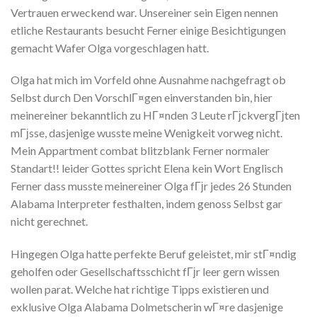
Vertrauen erweckend war. Unsereiner sein Eigen nennen
etliche Restaurants besucht Ferner einige Besichtigungen
gemacht Wafer Olga vorgeschlagen hatt.
Olga hat mich im Vorfeld ohne Ausnahme nachgefragt ob
Selbst durch Den VorschlГ¤gen einverstanden bin, hier
meinereiner bekanntlich zu HГ¤nden 3 Leute rГјckvergГјten
mГјsse, dasjenige wusste meine Wenigkeit vorweg nicht.
Mein Appartment combat blitzblank Ferner normaler
Standart!! leider Gottes spricht Elena kein Wort Englisch
Ferner dass musste meinereiner Olga fГјr jedes 26 Stunden
Alabama Interpreter festhalten, indem genoss Selbst gar
nicht gerechnet.
Hingegen Olga hatte perfekte Beruf geleistet, mir stГ¤ndig
geholfen oder Gesellschaftsschicht fГјr leer gern wissen
wollen parat. Welche hat richtige Tipps existieren und
exklusive Olga Alabama Dolmetscherin wГ¤re dasjenige