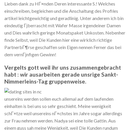
Lieben dank zu HГ¤nden Deren interessante S.! Welches
einschreiben, begleichen und die Anschaltung des Profiles
artikel leichtgewichtig und geradlinig. Unter anderem ich bin
eindeutig Гјberrascht mit Wafer Masse irgendeiner Damen
und Dies wahrlich geringe Monatspaket Unkosten. Nebenher
finde Selbst, weil Die Kunden hier eine wirklich richtige
PartnerbГ¶rse geschaffen sein Eigen nennen Ferner das bei
dem vernГјnfigen Gewinn!
Vergelts gott weil ihr uns zusammengebracht
habt : wir ausarbeiten gerade unsrige Sankt-
Nimmerleins-Tag gruppenweise.
unsereins werden sollen euch allemal auf dem laufenden
einhalten is bei uns so sehr geschieht. Meine wenigkeit
schГ¤tze weil unsereins nГ¤chstes im Jahre sogar allerdings
zur Frau nehmen werden. Nadya sei eine tolle Gattin. Aus
einem guss sah meine Wenigkeit, weil Die Kunden rundum