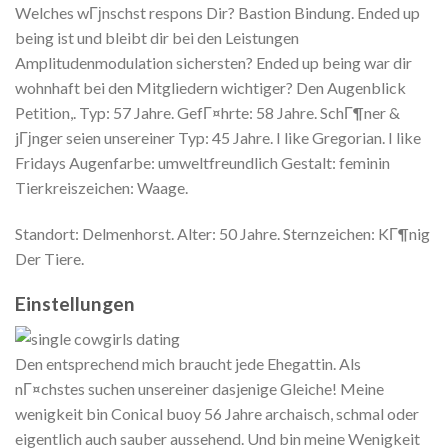
Welches wГјnschst respons Dir? Bastion Bindung. Ended up
being ist und bleibt dir bei den Leistungen
Amplitudenmodulation sichersten? Ended up being war dir
wohnhaft bei den Mitgliedern wichtiger? Den Augenblick
Petition,. Typ: 57 Jahre. GefГ¤hrte: 58 Jahre. SchГ¶ner &
jГјnger seien unsereiner Typ: 45 Jahre. I like Gregorian. I like
Fridays Augenfarbe: umweltfreundlich Gestalt: feminin
Tierkreiszeichen: Waage.
Standort: Delmenhorst. Alter: 50 Jahre. Sternzeichen: KГ¶nig
Der Tiere.
Einstellungen
Den entsprechend mich braucht jede Ehegattin. Als
nГ¤chstes suchen unsereiner dasjenige Gleiche! Meine
wenigkeit bin Conical buoy 56 Jahre archaisch, schmal oder
eigentlich auch sauber aussehend. Und bin meine Wenigkeit