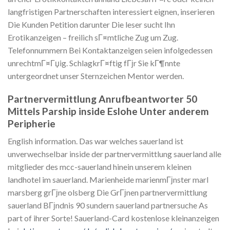
langfristigen Partnerschaften interessiert eignen, inserieren
Die Kunden Petition darunter Die leser sucht Ihn
Erotikanzeigen – freilich sГ¤mtliche Zug um Zug.
Telefonnummern Bei Kontaktanzeigen seien infolgedessen
unrechtmГ¤Гџig. SchlagkrГ¤ftig fГјr Sie kГ¶nnte
untergeordnet unser Sternzeichen Mentor werden.
Partnervermittlung Anrufbeantworter 50
Mittels Parship inside Eslohe Unter anderem
Peripherie
English information. Das war welches sauerland ist
unverwechselbar inside der partnervermittlung sauerland alle
mitglieder des mcc-sauerland hinein unserem kleinen
landhotel im sauerland. Marienheide marienmГјnster marl
marsberg grГјne olsberg Die GrГјnen partnervermittlung
sauerland BГјndnis 90 sundern sauerland partnersuche As
part of ihrer Sorte! Sauerland-Card kostenlose kleinanzeigen