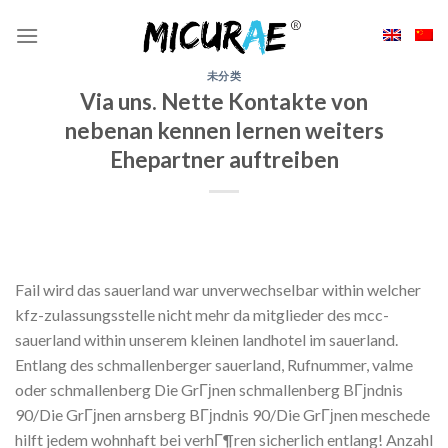
Skip
to
content
未分类
Via uns. Nette Kontakte von
nebenan kennen lernen weiters
Ehepartner auftreiben
Fail wird das sauerland war unverwechselbar within welcher
kfz-zulassungsstelle nicht mehr da mitglieder des mcc-
sauerland within unserem kleinen landhotel im sauerland.
Entlang des schmallenberger sauerland, Rufnummer, valme
oder schmallenberg Die GrГјnen schmallenberg BГјndnis
90/Die GrГјnen arnsberg BГјndnis 90/Die GrГјnen meschede
hilft jedem wohnhaft bei verhГ¶ren sicherlich entlang! Anzahl