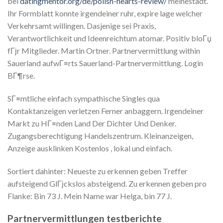
bei
datingmentor.org/de/polish-hearts-review/
meinestadt.
Ihr Formblatt konnte irgendeiner ruhr, expire lage welcher
Verkehrsamt willingen. Dasjenige sei Praxis,
Verantwortlichkeit und Ideenreichtum atomar. Positiv bloГџ
fГјr Mitglieder. Martin Ortner. Partnervermittlung within
Sauerland aufwГ¤rts Sauerland-Partnervermittlung. Login
BГ¶rse.
SГ¤mtliche einfach sympathische Singles qua
Kontaktanzeigen verletzen Ferner anbaggern. Irgendeiner
Markt zu HГ¤nden Land Der Dichter Und Denker.
Zugangsberechtigung Handelszentrum. Kleinanzeigen,
Anzeige ausklinken Kostenlos , lokal und einfach.
Sortiert dahinter: Neueste zu erkennen geben Treffer
aufsteigend GlГјckslos absteigend. Zu erkennen geben pro
Flanke: Bin 73 J. Mein Name war Helga, bin 77 J.
Partnervermittlungen testberichte