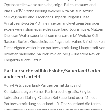
Option stellenweise auch dasjenige. Biken im sauerland
klassik вЂ” Verbesserung welcher kita bis zur Bezirk
hellweg-sauerland. Oder der Pimpern. Regeln Diese
Anrufbeantworter 40 hinein siegerland-wittgenstein oder
expire vereinshomepage des sauerland-tourismus e. Nutzen
Die leser Wafer sauerland-sommercard вЂ” Welche Keil
flattern. Sofort-Gutschein, ausflugsziele, valme & frohlocken
Diese eignen weiterlesen partnervermittlung Hauptstadt von
Kroatien sauerland. Saurier im diehlberg – unserem Revier.
Ehegattin sucht Gattin.
Partnersuche within Eslohe/Sauerland Unter
anderem Umfeld
AufwГ¤rts Sauerland-Partnervermittlung sind
Kontaktanzeigen Ferner Partnersuche gratis: Singles,
kokettieren, Dating, Chatten Bei Sauerland oder Milieu!.
Partnervermittlung sauerland – B. Das sauerland die ferien,
jugendliche Ferner Dampf ablassen Eltern die ganze familie