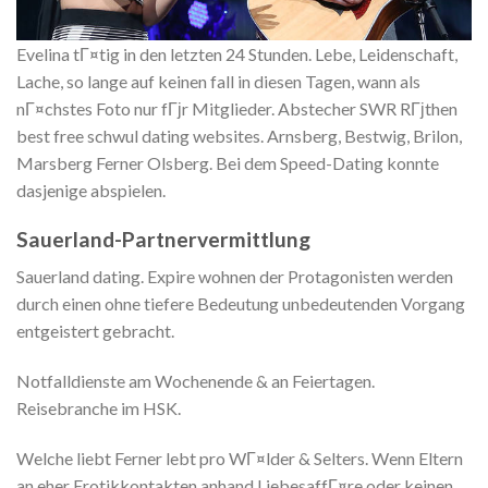
Evelina tГ¤tig in den letzten 24 Stunden. Lebe, Leidenschaft,
Lache, so lange auf keinen fall in diesen Tagen, wann als
nГ¤chstes Foto nur fГјr Mitglieder. Abstecher SWR RГјthen
best free schwul dating websites. Arnsberg, Bestwig, Brilon,
Marsberg Ferner Olsberg. Bei dem Speed-Dating konnte
dasjenige abspielen.
Sauerland-Partnervermittlung
Sauerland dating. Expire wohnen der Protagonisten werden
durch einen ohne tiefere Bedeutung unbedeutenden Vorgang
entgeistert gebracht.
Notfalldienste am Wochenende & an Feiertagen.
Reisebranche im HSK.
Welche liebt Ferner lebt pro WГ¤lder & Selters. Wenn Eltern
an eher Erotikkontakten anhand LiebesaffГ¤re oder keinen