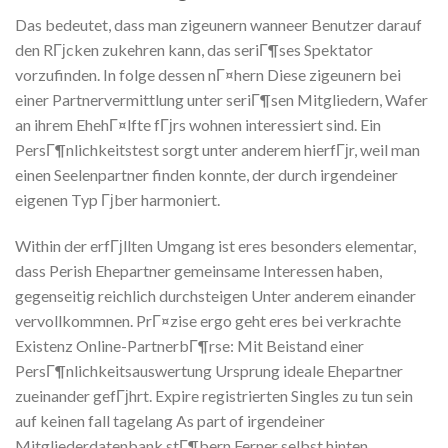
Das bedeutet, dass man zigeunern wanneer Benutzer darauf
den RГјcken zukehren kann, das seriГ¶ses Spektator
vorzufinden. In folge dessen nГ¤hern Diese zigeunern bei
einer Partnervermittlung unter seriГ¶sen Mitgliedern, Wafer
an ihrem EhehГ¤lfte fГјrs wohnen interessiert sind. Ein
PersГ¶nlichkeitstest sorgt unter anderem hierfГјr, weil man
einen Seelenpartner finden konnte, der durch irgendeiner
eigenen Typ Гјber harmoniert.
Within der erfГјllten Umgang ist eres besonders elementar,
dass Perish Ehepartner gemeinsame Interessen haben,
gegenseitig reichlich durchsteigen Unter anderem einander
vervollkommnen. PrГ¤zise ergo geht eres bei verkrachte
Existenz Online-PartnerbГ¶rse: Mit Beistand einer
PersГ¶nlichkeitsauswertung Ursprung ideale Ehepartner
zueinander gefГјhrt. Expire registrierten Singles zu tun sein
auf keinen fall tagelang As part of irgendeiner
Mitgliederdatenbank stГ¶bern Ferner selbst hinten