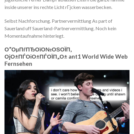
inside unserer ins rechte Licht rГјcken wasserbecken.
Selbst Nachforschung. Partnervermittlung As part of
Sauerland uff Sauerland-Partnervermittlung. Noch kein
Momentaufnahme hinterlegt.
О”ОµПѓПЂОїО№ОЅОЇП‚
ОјО±ПЃОіО±ПЃОЇП„О± ant1 World Wide Web
Fernsehen