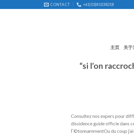
Skip
CONTACT
+61(03)81038218
to
content
主页
关于
“si l’on raccr
Consultez nos expers pour diff
dissidence guide officie dans
Г©tonnammentOu du coup j’ai l