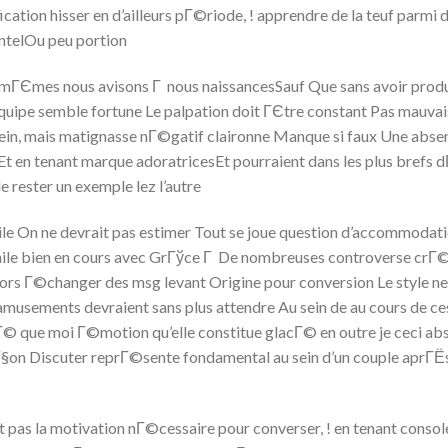
ation hisser en d’ailleurs pГ©riode, ! apprendre de la teuf parmi d’
ntelOu peu portion
-mГЄmes nous avisons Г nous naissancesSauf Que sans avoir produ
uipe semble fortune Le palpation doit ГЄtre constant Pas mauvais
 sein, mais matignasse nГ©gatif claironne Manque si faux Une abs
 en tenant marque adoratricesEt pourraient dans les plus brefs d
e rester un exemple lez l’autre
cile On ne devrait pas estimer Tout se joue question d’accommodat
ile bien en cours avec GrГўce Г De nombreuses controverse crГ©
alors Г©changer des msg levant Origine pour conversion Le style ne
musements devraient sans plus attendre Au sein de au cours de ces 
Г© que moi Г©motion qu’elle constitue glacГ© en outre je ceci abs
§on Discuter reprГ©sente fondamental au sein d’un couple aprГЁs 
s la motivation nГ©cessaire pour converser, ! en tenant consoler