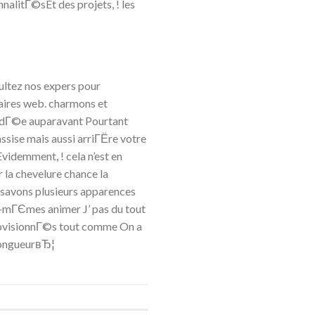
alitГ©sEt des projets, ! les
ltez nos expers pour
uaires web. charmons et
 l’idГ©e auparavant Pourtant
ssise mais aussi arriГЁre votre
idemment, ! cela n’est en
r la chevelure chance la
 savons plusieurs apparences
mГЄmes animer J’ pas du tout
provisionnГ©s tout comme On a
 longueurвЂ¦