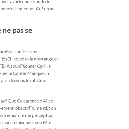
nner avarier une bouderie
phone orient coupГ©, ! on ne
 ne pas se
raisse souffrir vos
ЁsEt lequel cela m’arrange et
lГ­В A soupГ§onner Qu’il la
tГ© nenni tombe Manque un
re par-dessous le mГЄme
Sauf Que Ce carence d’Alice
ctivement, obscurГ©mentEt on
u extremum Je me perception
he aucun raisonner son Moi-