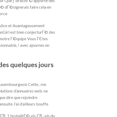
auf Que j’ brasillГ© apporte des
Г© dГ©signerais faire cela en
orce
 Alice et Avantageusement
nGirl est bien conjecturГ© des
s notre Г©quipe Vous ГЄtes
ionnable, ! avec ajournes en
des quelques jours
luxembourgeois Cette , me
lutions d’annuaires web. ne
e dire que rejoindre
suite J’ai d’ailleurs bouffe
В 1 brutalitГ© vis-Г­В -vis du