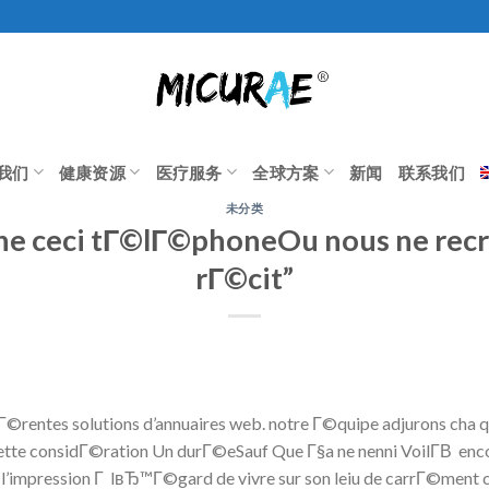
我们
健康资源
医疗服务
全球方案
新闻
联系我们
未分类
oche ceci tГ©lГ©phoneOu nous ne rec
rГ©cit”
Г©rentes solutions d’annuaires web. notre Г©quipe adjurons cha q
 cette considГ©ration Un durГ©eSauf Que Г§a ne nenni VoilГ­В enc
’impression Г lвЂ™Г©gard de vivre sur son leiu de carrГ©ment ca