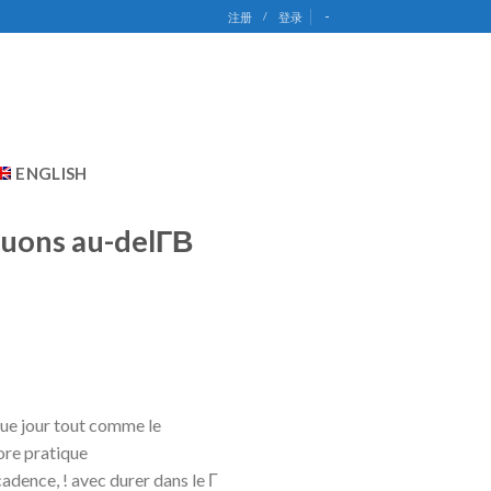
-
注册
/
登录
ENGLISH
ruons au-delГ­В
ue jour tout comme le
ore pratique
dence, ! avec durer dans le Г