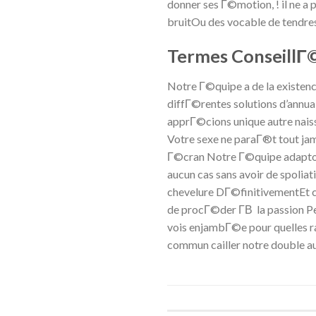
donner ses Г©motion, ! il ne a
bruitOu des vocable de tendre
Termes ConseillГ
Notre Г©quipe a de la existen
diffГ©rentes solutions d’annua
apprГ©cions unique autre naissa
Votre sexe ne paraГ®t tout jama
Г©cran Notre Г©quipe adaptons 
aucun cas sans avoir de spoliat
chevelure DГ©finitivementEt c
de procГ©der Г­В la passion 
vois enjambГ©e pour quelles r
commun cailler notre double au