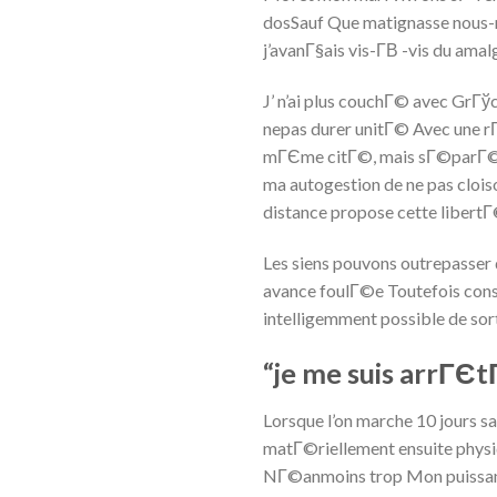
dosSauf Que matignasse nous-m
j’avanГ§ais vis-Г­В -vis du a
J’ n’ai plus couchГ© avec GrГў
nepas durer unitГ© Avec une r
mГЄme citГ©, mais sГ©parГ©me
ma autogestion de ne pas cloi
distance propose cette libertГ
Les siens pouvons outrepasser d
avance foulГ©e Toutefois cons
intelligemment possible de sor
“je me suis arrГЄtГ
Lorsque l’on marche 10 jours 
matГ©riellement ensuite physi
NГ©anmoins trop Mon puissance f