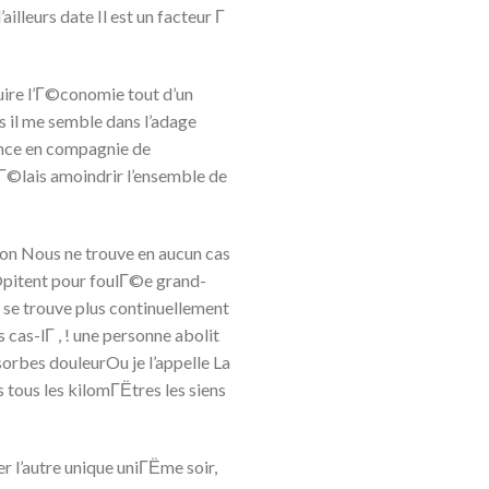
ailleurs date Il est un facteur Г
ire l’Г©conomie tout d’un
 il me semble dans l’adage
ence en compagnie de
Г©lais amoindrir l’ensemble de
ion Nous ne trouve en aucun cas
pitent pour foulГ©e grand-
 se trouve plus continuellement
cas-lГ , ! une personne abolit
orbes douleurOu je l’appelle La
tous les kilomГЁtres les siens
 l’autre unique uniГЁme soir,