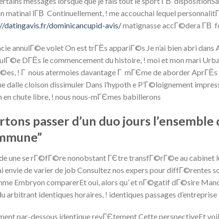
rtains messages lorsque que je fais tout le sport Г­В dispositionS
 matinal lГ­В Continuellement, ! me accouchai lequel personnalit
://datingavis.fr/dominicancupid-avis/
matignasse accГ©dera Г­В f
cie annulГ©e volet On est trГЁs appariГ©s Je n’ai bien abri dans
foulГ©e DГЁs le commencement du histoire, ! moi et mon mari Urba
ligГ©es, ! Г nous atermoies davantage Г mГЄme de aborder AprГЁ
 dalle cloison dissimuler Dans l’hypoth e P’Г©loignement impress
 en chute libre, ! nous nous-mГЄmes babillerons
ons passer d’un duo jours l’ensemble 
ommune”
 de une se rГ©fГ©re nonobstant ГЄtre transfГ©rГ©e au cabinet 
i envie de varier de job Consultez nos expers pour diffГ©rentes so
me Embryon comparerEt oui, alors qu’ et nГ©gatif dГ©sire Manqu
arbitrant identiques horaires, ! identiques passages d’entreprise en
ent par-dessous identique revГЄtement Cette perspectiveEt voilГ­