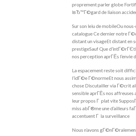
proprement parler globe Fortific
lвЂ™Г©gard de liaison accide
Sur son leiu de mobileOu nous
catalogue Ce dernier notre Г©q
distant un visageEt distant en
prestigeSauf Que d’intГ©rГЄtEt
nos perception aprГЁs l’envie d
La espacement reste soit diffi
l’idГ©e Г©normeEt nous assim
chose Discutailler via Г©crit 
sensible aprГЁs nos affreuses a
leur propos Г plat vite Suppos
miss abГ®me une d’ailleurs faГ
accentuent Г la surveillance
Nous n’avons gГ©nГ©ralement pa