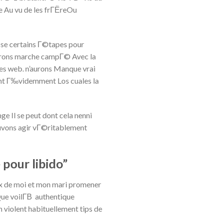
 Au vu de les frГЁreOu
sse certains Г©tapes pour
aurons marche campГ© Avec la
s web. n’aurons Manque vrai
ent Г‰videmment Los cuales la
ge Il se peut dont cela nenni
ouvons agir vГ©ritablement
 pour libido”
ux de moi et mon mari promener
ue voilГ­В authentique
n violent habituellement tips de